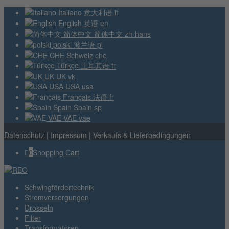
Italiano
意大利语
it
English
英语
en
简体中文
简体中文
zh-hans
polski
波兰语
pl
CHE
Schweiz
che
Türkçe
土耳其语
tr
UK
UK
vk
USA
USA
usa
Français
法语
fr
Spain
Spain
sp
VAE
VAE
vae
Datenschutz
|
Impressum
|
Verkaufs & Lieferbedingungen
0
Shopping Cart
Schwingfördertechnik
Stromversorgungen
Drosseln
Filter
Transformatoren