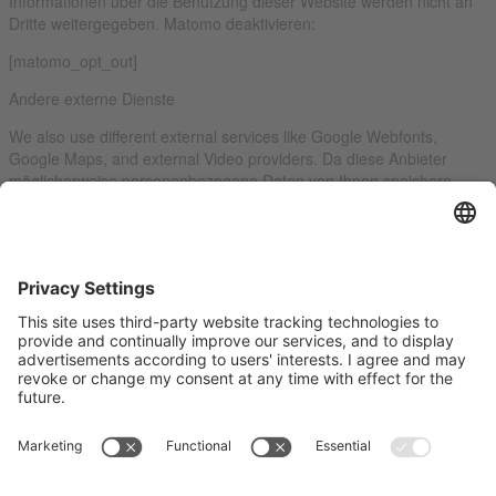
Informationen über die Benutzung dieser Website werden nicht an
Dritte weitergegeben. Matomo deaktivieren:
[matomo_opt_out]
Andere externe Dienste
We also use different external services like Google Webfonts,
Google Maps, and external Video providers. Da diese Anbieter
möglicherweise personenbezogene Daten von Ihnen speichern,
können Sie diese hier deaktivieren. Bitte beachten Sie, dass eine
Deaktivierung dieser Cookies die Funktionalität und das Aussehen
unserer Webseite erheblich beeinträchtigen kann. Die Änderungen
werden nach einem Neuladen der Seite wirksam.
Google Webfont Einstellungen:
Click to enable/disable Google Webfonts.
Google Maps Einstellungen:
Click to enable/disable Google Maps.
Google reCaptcha Einstellungen:
Click to enable/disable Google reCaptcha.