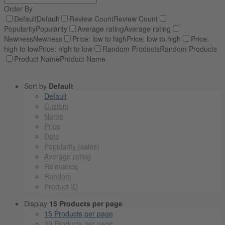
Order By
Default
Default
Review Count
Review Count
Popularity
Popularity
Average rating
Average rating
Newness
Newness
Price: low to high
Price: low to high
Price:
high to low
Price: high to low
Random Products
Random Products
Product Name
Product Name
Sort by
Default
Default
Custom
Name
Price
Date
Popularity (sales)
Average rating
Relevance
Random
Product ID
Display
15 Products per page
15 Products per page
30 Products per page