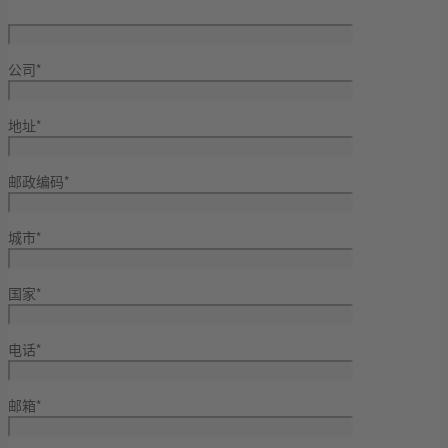
公司*
地址*
邮政编码*
城市*
国家*
电话*
邮箱*