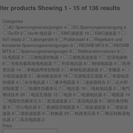
lter products
Showing 1 - 15 of 136 results
Categories
AC-Spannungsversorgungen
4
DC-Spannungsversorgung
4
Du/Dt
2
du/dt-电抗器
1
EMC滤波器
16
EMC滤波器
7
IIoT-ready
2
Laborgeräte
8
Prüfdrossel
4
Regelbare und
konstante Spannungsversorgungen
8
REOVIB MFS
8
REOVIB
MTS
4
Spannungsversorgungen
8
Stelltransformatoren
8
UL电阻器
2
三相电源控制器
1
三相电源滤波器
7
交流电磁铁
6
充电负载和放电电阻器
7
列车电抗器
8
制动电阻器
9
医用
变压器
14
单相晶闸管控制器
3
单相电源滤波器
2
变频器
4
大电流滤波器
2
振动输送技术
18
无源电流互感器
9
有源电流
传感器
4
水冷电抗器
1
液冷电阻器
3
滤波器组合
2
点火和
控制装置
1
电感性负载单元
7
电抗器
19
电机电抗器
2
电气
测试技术
28
电流互感器
12
电源
5
电源电抗器
3
电阻器
10
电阻性负载单元
5
直流滤波器
2
直流电抗器
8
相位角控制
器
8
空心电抗器
6
衰减阻尼电阻器
8
谐波滤波器
3
谐波滤
波器
6
谐波滤波器
6
转换器
29
铁路变压器
5
降压转换器电
抗器
2
高压电阻器
2
Price