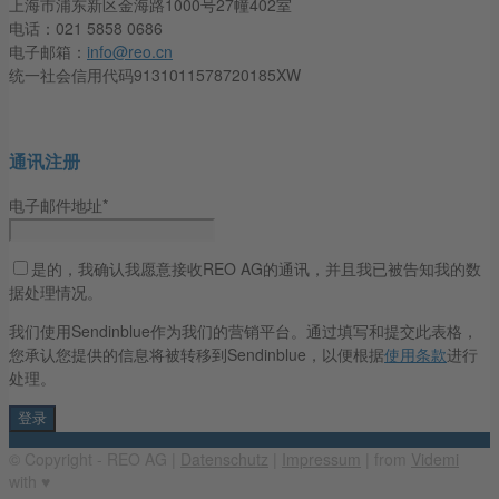
上海市浦东新区金海路1000号27幢402室
电话：021 5858 0686
电子邮箱：
info@reo.cn
统一社会信用代码9131011578720185XW
通讯注册
电子邮件地址*
是的，我确认我愿意接收REO AG的通讯，并且我已被告知我的数
据处理情况。
我们使用Sendinblue作为我们的营销平台。通过填写和提交此表格，
您承认您提供的信息将被转移到Sendinblue，以便根据
使用条款
进行
处理。
© Copyright - REO AG |
Datenschutz
|
Impressum
| from
Videmi
with ♥︎