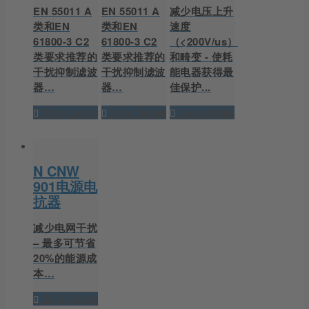
EN 55011 A
EN 55011 A
减少电压上升
类和EN
类和EN
速度
61800-3 C2
61800-3 C2
（<200V/us）
类要求推荐的
类要求推荐的
和畸变 - 使耗
干扰抑制滤波
干扰抑制滤波
能电器获得最
器…
器…
佳保护...
Show Details
Show Details
Show Details
N CNW
901电源电
抗器
减少电网干扰
– 最多可节省
20%的能源成
本…
Show Details