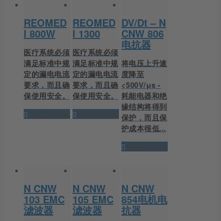
REOMED
REOMED
DV/Dt – N
I 800W
I 1300
CNW 806
电抗器
医疗系统必须
医疗系统必须
满足标准中规
满足标准中规
将电压上升速
定的漏电电流
定的漏电电流
度降至
要求，而且确
要求，而且确
<500V/μs -
保使用安全。
保使用安全。
耗能电器和绝
缘结构将得到
Show Details
Show Details
保护，而且保
护成本很低...
Show Details
N CNW
N CNW
N CNW
103 EMC
105 EMC
854电机电
滤波器
滤波器
抗器