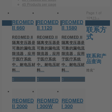
45 Products per page
Page 1 of
10
1
2
3
›
»
REOMED
REOMED
REOMED
II 660
II 1120
II 1580
联系方
式
REOMED II
REOMED II
REOMED II
隔离变压器是
隔离变压器是
隔离变压器是
可靠的漏电流
可靠的漏电流
可靠的漏电流
限流器，应用
限流器，应用
限流器，应用
联系和产
于医疗系统
于医疗系统
于医疗系统
品查询
中。耐电压材
中。耐电压材
中。耐电压材
料…
料…
料…
姓名*
Show Details
Show Details
Show Details
REOMED
REOMED
REOMED
II 2000
I 300W
I 300