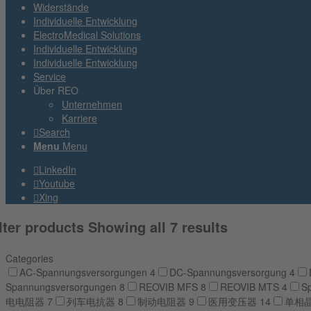
Widerstände
Individuelle Entwicklung
ElectroMedical Solutions
Individuelle Entwicklung
Individuelle Entwicklung
Service
Über REO
Unternehmen
Karriere
Search
Menu
Menu
LinkedIn
Youtube
Xing
lter products
Showing all 7 results
Categories
AC-Spannungsversorgungen
4
DC-Spannungsversorgung
4
Spannungsversorgungen
8
REOVIB MFS
8
REOVIB MTS
4
S
电电阻器
7
列车电抗器
8
制动电阻器
9
医用变压器
14
单相