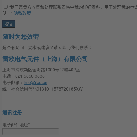
“我同意贵方收集和处理联系表格中我的详细资料，用于处理我的申请
明。”
隐私政策
随时为您效劳
是否有疑问、要求或建议？请立即与我们联系：
雷欧电气元件（上海）有限公司
上海市浦东新区金海路1000号27幢402室
电话：021 5858 0686
电子邮箱：
info@reo.cn
统一社会信用代码9131011578720185XW
通讯注册
电子邮件地址*