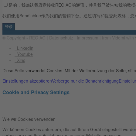
是的，我确认我愿意接收REO AG的通讯，并且我已被告知我的数
我们使用Sendinblue作为我们的营销平台。通过填写和提交此表格，您承
© Copyright - REO AG |
Datenschutz
|
Impressum
| from
Videmi
with ♥
LinkedIn
Youtube
Xing
Diese Seite verwendet Cookies. Mit der Weiternutzung der Seite, st
Einstellungen akzeptieren
Verberge nur die Benachrichtigung
Einstell
Cookie and Privacy Settings
Wie wir Cookies verwenden
Wir können Cookies anfordern, die auf Ihrem Gerät eingestellt werde
verbessern und Ihre Beziehung zu unserer Website anpassen.