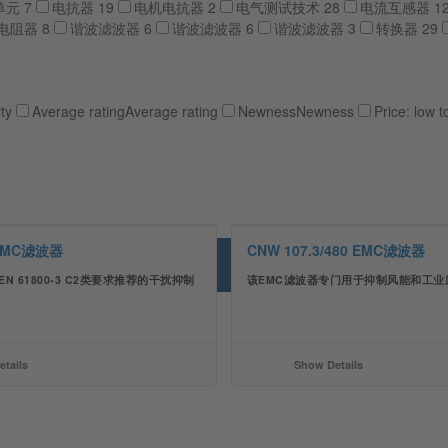
单元
7
电抗器
19
电机电抗器
2
电气测试技术
28
电流互感器
1
电阻器
8
谐波滤波器
6
谐波滤波器
6
谐波滤波器
3
转换器
29
ty
Average rating
Average rating
Newness
Newness
Price: low t
 EMC滤波器
CNW 107.3/480 EMC滤波器
类和EN 61800-3 C2类要求推荐的干扰抑制
该EMC滤波器专门用于抑制风能和工业
tails
Show Details