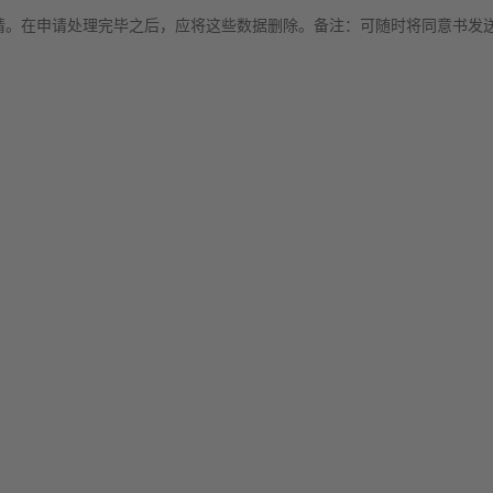
。在申请处理完毕之后，应将这些数据删除。备注：可随时将同意书发送至in