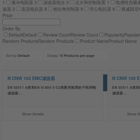
1
液冷电阻器
3
滤波器组合
2
点火和控制装置
1
电感性负载
波器
2
直流电抗器
8
相位角控制器
8
空心电抗器
6
衰减阻尼
Price
Order By
Default
Default
Review Count
Review Count
Popularity
Populari
Random Products
Random Products
Product Name
Product Name
Sort by
Display
Default
15 Products per page
N CNW 103 EMC滤波器
N CNW 105
EN 55011 A类和EN 61800-3 C2类要求推荐的干扰抑制
EN 55011 A
滤波器…
滤波器…
Show Details
Show De