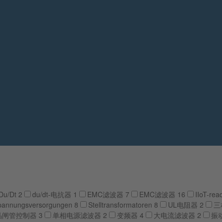
Du/Dt
2
du/dt-电抗器
1
EMC滤波器
7
EMC滤波器
16
IIoT-re
pannungsversorgungen
8
Stelltransformatoren
8
UL电阻器
2
三
晶闸管控制器
3
单相电源滤波器
2
变频器
4
大电流滤波器
2
振