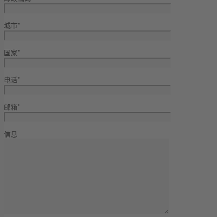
城市*
国家*
电话*
邮箱*
信息