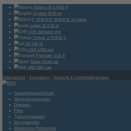
Italiano
意大利语
it
English
英语
en
简体中文
简体中文
zh-hans
polski
波兰语
pl
CHE
Schweiz
che
Türkçe
土耳其语
tr
UK
UK
vk
USA
USA
usa
Français
法语
fr
Spain
Spain
sp
VAE
VAE
vae
Datenschutz
|
Impressum
|
Verkaufs & Lieferbedingungen
Schwingfördertechnik
Stromversorgungen
Drosseln
Filter
Transformatoren
Stromwandler
Elektrische Prüftechnik