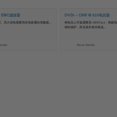
90 EMC滤波器
DV/Dt – CNW M 833电抗器
置、风力发电装置和供电装置的变频器…
将电压上升速度降至<500V/μs - 耗
得到保护，而且保护成本很低...
tails
Show Details