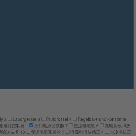
ady
2
Laborgeräte
8
Prüfdrossel
4
Regelbare und konstante
相电源控制器
1
三相电源滤波器
7
交流电磁铁
6
充电负载和放
动输送技术
18
无源电流互感器
9
有源电流传感器
4
水冷电抗器