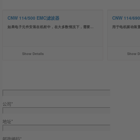
CNW 114/500 EMC滤波器
CNW 114/6
如果电子元件安装在机柜中，在大多数情况下，需要…
用于电机驱动装
Show Details
Show De
公司*
地址*
邮政编码*