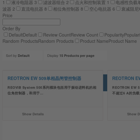
1
液冷电阻器
3
滤波器组合
2
点火和控制装置
1
电感性负载
波器
2
直流电抗器
8
相位角控制器
8
空心电抗器
6
衰减阻尼
Price
Order By
Default
Default
Review Count
Review Count
Popularity
Populari
Random Products
Random Products
Product Name
Product Name
Sort by
Display
Default
15 Products per page
REOTRON EW 509单相晶闸管控制器
REOTRON 
REOVIB System 500系列模块包括用于振动进料机的相
REOTRON E
位角控制器，和用于…
不超过6 A的负
Show Details
Show De