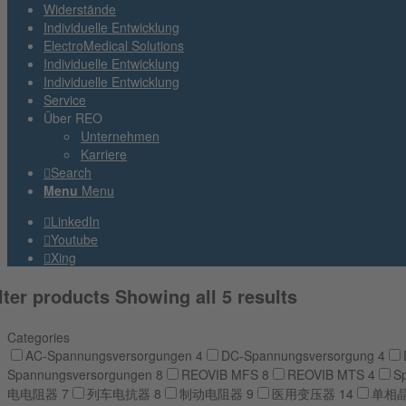
Widerstände
Individuelle Entwicklung
ElectroMedical Solutions
Individuelle Entwicklung
Individuelle Entwicklung
Service
Über REO
Unternehmen
Karriere
Search
Menu
Menu
LinkedIn
Youtube
Xing
lter products
Showing all 5 results
Categories
AC-Spannungsversorgungen
4
DC-Spannungsversorgung
4
Spannungsversorgungen
8
REOVIB MFS
8
REOVIB MTS
4
S
电电阻器
7
列车电抗器
8
制动电阻器
9
医用变压器
14
单相