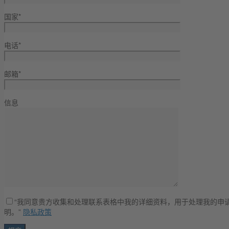
国家*
电话*
邮箱*
信息
“我同意贵方收集和处理联系表格中我的详细资料，用于处理我的申请
明。”
隐私政策