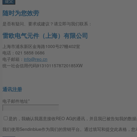
随时为您效劳
是否有疑问、要求或建议？请立即与我们联系：
雷欧电气元件（上海）有限公司
上海市浦东新区金海路1000号27幢402室
电话：021 5858 0686
电子邮箱：
info@reo.cn
统一社会信用代码9131011578720185XW
通讯注册
电子邮件地址*
是的，我确认我愿意接收REO AG的通讯，并且我已被告知我的数
我们使用Sendinblue作为我们的营销平台。通过填写和提交此表格，您承