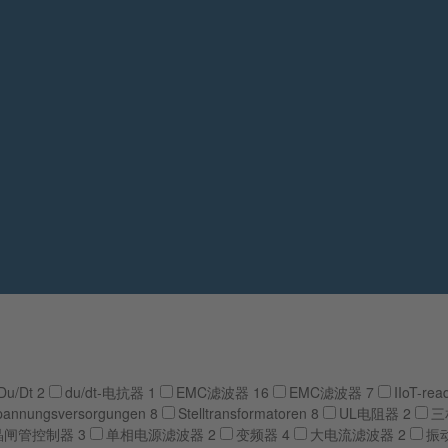
Du/Dt
2
du/dt-电抗器
1
EMC滤波器
16
EMC滤波器
7
IIoT-re
pannungsversorgungen
8
Stelltransformatoren
8
UL电阻器
2
三
晶闸管控制器
3
单相电源滤波器
2
变频器
4
大电流滤波器
2
振