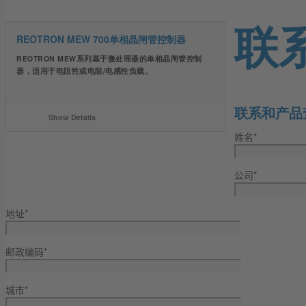
联
REOTRON MEW 700单相晶闸管控制器
REOTRON MEW系列基于微处理器的单相晶闸管控制
器，适用于电阻性或电阻/电感性负载。
联系和产品
Show Details
姓名*
公司*
地址*
邮政编码*
城市*