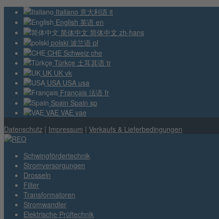
Italiano
意大利语
it
English
英语
en
简体中文
简体中文
zh-hans
polski
波兰语
pl
CHE
Schweiz
che
Türkçe
土耳其语
tr
UK
UK
vk
USA
USA
usa
Français
法语
fr
Spain
Spain
sp
VAE
VAE
vae
Datenschutz
|
Impressum
|
Verkaufs & Lieferbedingungen
Schwingfördertechnik
Stromversorgungen
Drosseln
Filter
Transformatoren
Stromwandler
Elektrische Prüftechnik