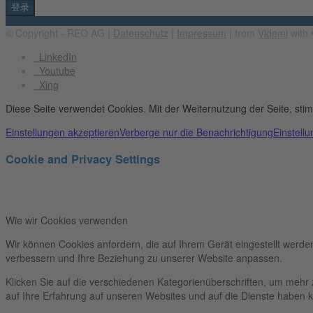
© Copyright - REO AG |
Datenschutz
|
Impressum
| from
Videmi
with ♥
LinkedIn
Youtube
Xing
Diese Seite verwendet Cookies. Mit der Weiternutzung der Seite, st
Einstellungen akzeptieren
Verberge nur die Benachrichtigung
Einstell
Cookie and Privacy Settings
Wie wir Cookies verwenden
Wir können Cookies anfordern, die auf Ihrem Gerät eingestellt werde
verbessern und Ihre Beziehung zu unserer Website anpassen.
Klicken Sie auf die verschiedenen Kategorienüberschriften, um mehr 
auf Ihre Erfahrung auf unseren Websites und auf die Dienste haben k