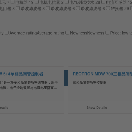
单元
7
电抗器
19
电机电抗器
2
电气测试技术
28
电流互感器
1
电阻器
8
谐波滤波器
3
谐波滤波器
6
谐波滤波器
6
转换器
29
ty
Average rating
Average rating
Newness
Newness
Price: low t
EW 514单相晶闸管控制器
REOTRON MDW 700三相晶
W 514是一种单相晶闸管功率调节器，用于
三相晶闸管功率控制器
载电流。电子控制装置与电源电压隔离…
tails
Show Details