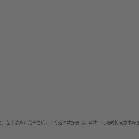
。在申请处理完毕之后，应将这些数据删除。备注：可随时将同意书发送至in