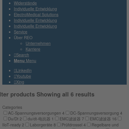
Widerstände
Individuelle Entwicklung
ElectroMedical Solutions
Individuelle Entwicklung
Individuelle Entwicklung
Service
Über REO
Unternehmen
Karriere
Search
Menu
Menu
LinkedIn
Youtube
Xing
lter products
Showing all 6 results
Categories
AC-Spannungsversorgungen
4
DC-Spannungsversorgung
4
Du/Dt
2
du/dt-电抗器
1
EMC滤波器
7
EMC滤波器
16
IIoT-ready
2
Laborgeräte
8
Prüfdrossel
4
Regelbare und