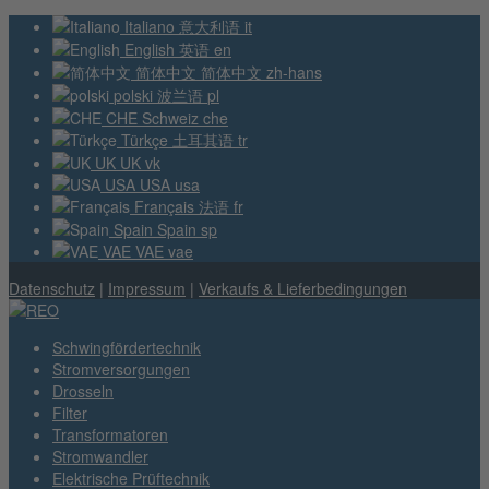
Italiano
意大利语
it
English
英语
en
简体中文
简体中文
zh-hans
polski
波兰语
pl
CHE
Schweiz
che
Türkçe
土耳其语
tr
UK
UK
vk
USA
USA
usa
Français
法语
fr
Spain
Spain
sp
VAE
VAE
vae
Datenschutz
|
Impressum
|
Verkaufs & Lieferbedingungen
Schwingfördertechnik
Stromversorgungen
Drosseln
Filter
Transformatoren
Stromwandler
Elektrische Prüftechnik