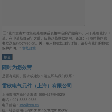
“我同意贵方收集和处理联系表格中我的详细资料，用于处理我的申
请。在申请处理完毕之后，应将这些数据删除。备注：可随时将同意
书发送至info@reo.cn。关于用户数据处理的详情，请参考我们的数据
保护声明。”
隐私政策
随时为您效劳
是否有疑问、要求或建议？请立即与我们联系：
雷欧电气元件（上海）有限公司
上海市浦东新区金海路1000号27幢402室
电话：021 5858 0686
电子邮箱：
info@reo.cn
统一社会信用代码9131011578720185XW