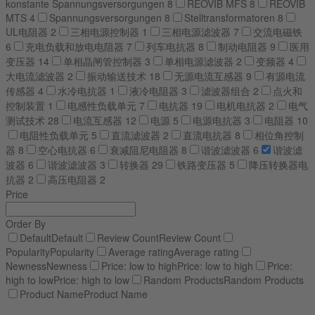
konstante Spannungsversorgungen
8
REOVIB MFS
8
REOVIB
MTS
4
Spannungsversorgungen
8
Stelltransformatoren
8
UL电阻器
2
三相电源控制器
1
三相电源滤波器
7
交流电磁铁
6
充电负载和放电电阻器
7
列车电抗器
8
制动电阻器
9
医用
变压器
14
单相晶闸管控制器
3
单相电源滤波器
2
变频器
4
大电流滤波器
2
振动输送技术
18
无源电流互感器
9
有源电流
传感器
4
水冷电抗器
1
液冷电阻器
3
滤波器组合
2
点火和
控制装置
1
电感性负载单元
7
电抗器
19
电机电抗器
2
电气
测试技术
28
电流互感器
12
电源
5
电源电抗器
3
电阻器
10
电阻性负载单元
5
直流滤波器
2
直流电抗器
8
相位角控制
器
8
空心电抗器
6
衰减阻尼电阻器
8
谐波滤波器
6
谐波滤
波器
6
谐波滤波器
3
转换器
29
铁路变压器
5
降压转换器电
抗器
2
高压电阻器
2
Price
Order By
Default
Default
Review Count
Review Count
Popularity
Popularity
Average rating
Average rating
Newness
Newness
Price: low to high
Price: low to high
Price:
high to low
Price: high to low
Random Products
Random Products
Product Name
Product Name