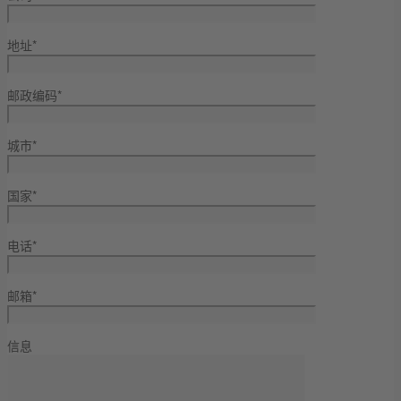
地址*
邮政编码*
城市*
国家*
电话*
邮箱*
信息