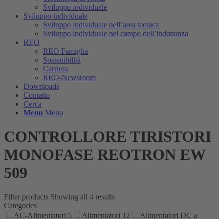
Sviluppo individuale
Sviluppo individuale
Sviluppo individuale nell’area tecnica
Sviluppo individuale nel campo dell’induttanza
REO
REO Famiglia
Sostenibilità
Carriera
REO-Newsroom
Downloads
Contatto
Cerca
Menu
Menu
CONTROLLORE TIRISTORI
MONOFASE REOTRON EW
509
Filter products
Showing all 4 results
Categories
AC-Alimentatori
5
Alimentatori
12
Alimentatori DC a