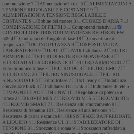
commutazione
7
Alimentazione in c.c.
5
ALIMENTAZIONI A
TENSIONE REGOLABILE E COSTANTE
9
ALIMENTAZIONI A TENSIONE REGOLABILE E
COSTANTE
9
Bobine del motore
3
CHOKES D'ARIA
7
COMBINAZIONE DI FILTRI
3
Componenti resistivi
11
CONTROLLORE TIRISTORI MONOFASE REOTRON EW
509
4
Controllori dell'angolo di fase
18
Convertitore di
frequenza
2
DC-INDUTTANZA
9
DISPOSITIVO DA
LABORATORIO
9
Du/Dt
3
DV/Dt-Induttanza
2
FILTRI
ARMONICI
4
FILTRI DI RETE REO MONOFASE
3
FILTRO AD ALTA CORRENTE
3
FILTRO ARMONICO
7
Filtro armonico trifase
7
FILTRO DC
3
FILTRO EMC
7
FILTRO EMC
20
FILTRO SINUSOIDALE
5
FILTRO
SINUSOIDALE
5
Filtro-trifase
7
IIoT-ready
4
Induttanza
convertitore buck
3
Induttanza DC-Link
3
Induttanze di rete
5
MAGNETE AC
7
N CNW
11
Regolatore di potenza a
trifase
2
REOVIB MFS
7
REOVIB MTS
5
REOVIB RTS
4
REOVIB SMART
7
Resistenza allo smorzamento
9
Resistenza di frenatura
10
Resistenze ad alta tensione
4
Resistenze di carica e scarica
8
RESISTENZE RAFFREDDATE
A LIQUIDO
4
Resistenze UL
3
STABILIZZATORE DI
TENSIONE
3
Strozzatori a rotaia
9
Strozzatori raffreddati a