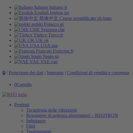
Italiano
Italiano
it
English
Inglese
en
简体中文
Cinese semplificato
zh-hans
polski
Polacco
pl
CHE
Svizzera
che
Türkçe
Turco
tr
UK
UK
vk
USA
USA
usa
Français
Francese
fr
Spain
Spain
sp
VAE
VAE
vae
🔒
|
Protezione dei dati
|
Impronta
|
Condizioni di vendita e consegna
0
Carrello
Prodotti
Tecnologia delle vibrazioni
Regolatore di potenza alimentatori – REOTRON
Induttanze
Filtri
Trasformatori