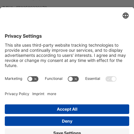
P.IVA: IT03580220170
Tel. +39 030 279 3883
E-mail:
info@reoitalia.it
Registrazione alla newsletter
Indirizzo e-mail*
Sì, confermo di voler ricevere la newsletter di REO AG e di
essere informato sul trattamento dei miei dati.
Utilizziamo Sendinblue come piattaforma di marketing.
Completando e inviando il modulo, l'utente riconosce che le
informazioni fornite saranno trasferite a Sendinblue per essere
elaborate in conformità alle
Condizioni d'uso
.
© Copyright - REO AG |
Protezione dei dati
|
Impronta
|
Condizioni