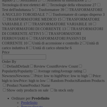
liquido
2
Strozzatura
27
Strumenti di misurazione
2
Tecnologia di test elettrici
40
Tecnologie della vibrazione
27
Test dell'induttanza
5
Trasformatore
39
TRASFORMATORE
A NUCLEO TOROIDALE
7
Trasformatore di campo disperso
3
TRASFORMATORE MEDICO
15
TRASFORMATORE
VARIABILE
17
TRASFORMATORE VARIABILE
10
TRASFORMATORI DI CORRENTE
13
TRASFORMATORI
DI CORRENTE ATTIVI
5
TRASFORMATORI
FERROVIARI
6
TRASFORMATORI PASSIVI DI
CORRENTE
10
Unità di accensione e controllo
2
Unità di
carico induttiva
8
Unità di carico ohmiche
6
Price
Order By
Default
Default
Review Count
Review Count
Popularity
Popularity
Average rating
Average rating
Newness
Newness
Price: low to high
Price: low to high
Price:
high to low
Price: high to low
Random Products
Random Products
Product Name
Product Name
Show only products on sale
In stock only
Ordinare per
Predefinito
Predefinito
Personalizzato