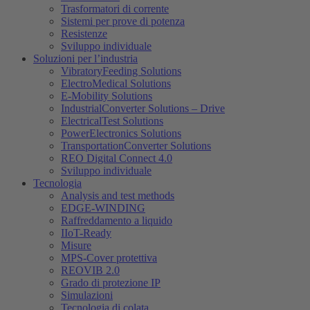
Trasformatori di corrente
Sistemi per prove di potenza
Resistenze
Sviluppo individuale
Soluzioni per l’industria
VibratoryFeeding Solutions
ElectroMedical Solutions
E-Mobility Solutions
IndustrialConverter Solutions – Drive
ElectricalTest Solutions
PowerElectronics Solutions
TransportationConverter Solutions
REO Digital Connect 4.0
Sviluppo individuale
Tecnologia
Analysis and test methods
EDGE-WINDING
Raffreddamento a liquido
IIoT-Ready
Misure
MPS-Cover protettiva
REOVIB 2.0
Grado di protezione IP
Simulazioni
Tecnologia di colata