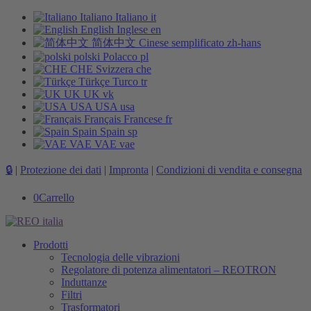
Italiano
Italiano
it
English
Inglese
en
简体中文
Cinese semplificato
zh-hans
polski
Polacco
pl
CHE
Svizzera
che
Türkçe
Turco
tr
UK
UK
vk
USA
USA
usa
Français
Francese
fr
Spain
Spain
sp
VAE
VAE
vae
🔒
|
Protezione dei dati
|
Impronta
|
Condizioni di vendita e consegna
0
Carrello
Prodotti
Tecnologia delle vibrazioni
Regolatore di potenza alimentatori – REOTRON
Induttanze
Filtri
Trasformatori