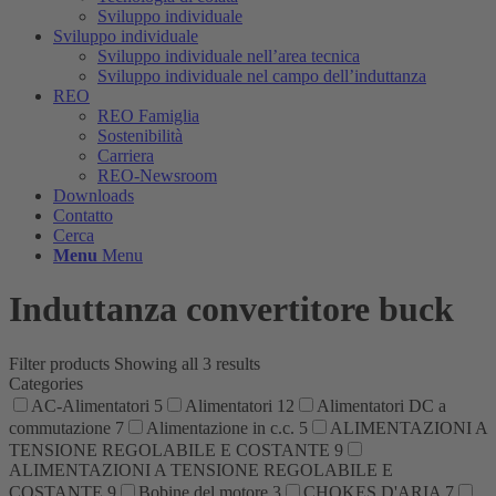
Sviluppo individuale
Sviluppo individuale
Sviluppo individuale nell’area tecnica
Sviluppo individuale nel campo dell’induttanza
REO
REO Famiglia
Sostenibilità
Carriera
REO-Newsroom
Downloads
Contatto
Cerca
Menu
Menu
Induttanza convertitore buck
Filter products
Showing all 3 results
Categories
AC-Alimentatori
5
Alimentatori
12
Alimentatori DC a
commutazione
7
Alimentazione in c.c.
5
ALIMENTAZIONI A
TENSIONE REGOLABILE E COSTANTE
9
ALIMENTAZIONI A TENSIONE REGOLABILE E
COSTANTE
9
Bobine del motore
3
CHOKES D'ARIA
7