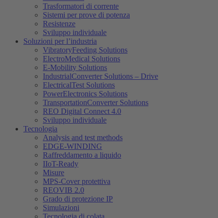
Trasformatori di corrente
Sistemi per prove di potenza
Resistenze
Sviluppo individuale
Soluzioni per l’industria
VibratoryFeeding Solutions
ElectroMedical Solutions
E-Mobility Solutions
IndustrialConverter Solutions – Drive
ElectricalTest Solutions
PowerElectronics Solutions
TransportationConverter Solutions
REO Digital Connect 4.0
Sviluppo individuale
Tecnologia
Analysis and test methods
EDGE-WINDING
Raffreddamento a liquido
IIoT-Ready
Misure
MPS-Cover protettiva
REOVIB 2.0
Grado di protezione IP
Simulazioni
Tecnologia di colata