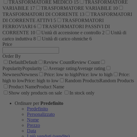
TRASFORMATORE MEDICO
15
TRASFORMATORE
VARIABILE
17
TRASFORMATORE VARIABILE
10
TRASFORMATORI DI CORRENTE
13
TRASFORMATORI
DI CORRENTE ATTIVI
5
TRASFORMATORI
FERROVIARI
6
TRASFORMATORI PASSIVI DI
CORRENTE
10
Unità di accensione e controllo
2
Unità di
carico induttiva
8
Unità di carico ohmiche
6
Price
Order By
Default
Default
Review Count
Review Count
Popularity
Popularity
Average rating
Average rating
Newness
Newness
Price: low to high
Price: low to high
Price:
high to low
Price: high to low
Random Products
Random Products
Product Name
Product Name
Show only products on sale
In stock only
Ordinare per
Predefinito
Predefinito
Personalizzato
Nome
Prezzo
Data
I più venduti (vendite)