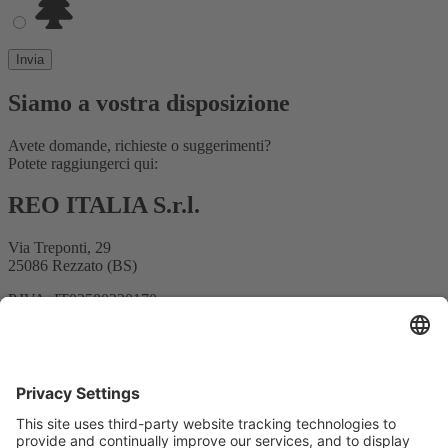
Siamo a vostra disposizione
Avete domande, richieste o suggerimenti?
Potete raggiungerci qui:
REO ITALIA S.r.l.
Via Treponti, 29
25086 Rezzato (BS)
P.IVA: IT03580220170
Tel. +39 030 279 3883
E-mail:
info@reoitalia.it
Registrazione alla newsletter