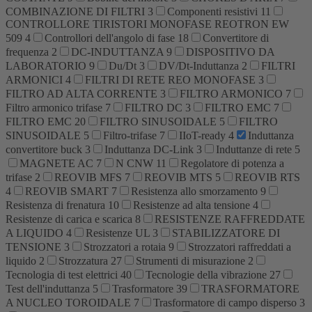
COMBINAZIONE DI FILTRI
3
Componenti resistivi
11
CONTROLLORE TIRISTORI MONOFASE REOTRON EW
509
4
Controllori dell'angolo di fase
18
Convertitore di
frequenza
2
DC-INDUTTANZA
9
DISPOSITIVO DA
LABORATORIO
9
Du/Dt
3
DV/Dt-Induttanza
2
FILTRI
ARMONICI
4
FILTRI DI RETE REO MONOFASE
3
FILTRO AD ALTA CORRENTE
3
FILTRO ARMONICO
7
Filtro armonico trifase
7
FILTRO DC
3
FILTRO EMC
7
FILTRO EMC
20
FILTRO SINUSOIDALE
5
FILTRO
SINUSOIDALE
5
Filtro-trifase
7
IIoT-ready
4
Induttanza
convertitore buck
3
Induttanza DC-Link
3
Induttanze di rete
5
MAGNETE AC
7
N CNW
11
Regolatore di potenza a
trifase
2
REOVIB MFS
7
REOVIB MTS
5
REOVIB RTS
4
REOVIB SMART
7
Resistenza allo smorzamento
9
Resistenza di frenatura
10
Resistenze ad alta tensione
4
Resistenze di carica e scarica
8
RESISTENZE RAFFREDDATE
A LIQUIDO
4
Resistenze UL
3
STABILIZZATORE DI
TENSIONE
3
Strozzatori a rotaia
9
Strozzatori raffreddati a
liquido
2
Strozzatura
27
Strumenti di misurazione
2
Tecnologia di test elettrici
40
Tecnologie della vibrazione
27
Test dell'induttanza
5
Trasformatore
39
TRASFORMATORE
A NUCLEO TOROIDALE
7
Trasformatore di campo disperso
3