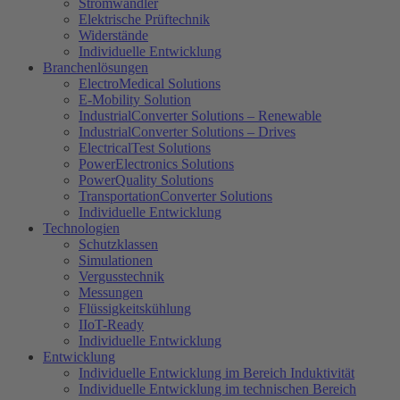
Stromwandler
Elektrische Prüftechnik
Widerstände
Individuelle Entwicklung
Branchenlösungen
ElectroMedical Solutions
E-Mobility Solution
IndustrialConverter Solutions – Renewable
IndustrialConverter Solutions – Drives
ElectricalTest Solutions
PowerElectronics Solutions
PowerQuality Solutions
TransportationConverter Solutions
Individuelle Entwicklung
Technologien
Schutzklassen
Simulationen
Vergusstechnik
Messungen
Flüssigkeitskühlung
IIoT-Ready
Individuelle Entwicklung
Entwicklung
Individuelle Entwicklung im Bereich Induktivität
Individuelle Entwicklung im technischen Bereich