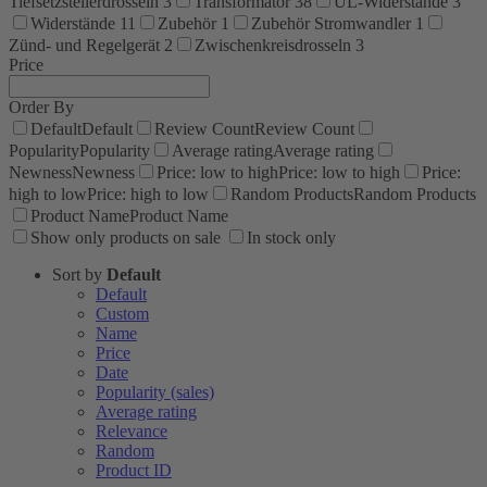
Tiefsetzstellerdrosseln
3
Transformator
38
UL-Widerstände
3
Widerstände
11
Zubehör
1
Zubehör Stromwandler
1
Zünd- und Regelgerät
2
Zwischenkreisdrosseln
3
Price
Order By
Default
Default
Review Count
Review Count
Popularity
Popularity
Average rating
Average rating
Newness
Newness
Price: low to high
Price: low to high
Price:
high to low
Price: high to low
Random Products
Random Products
Product Name
Product Name
Show only products on sale
In stock only
Sort by
Default
Default
Custom
Name
Price
Date
Popularity (sales)
Average rating
Relevance
Random
Product ID