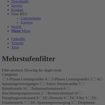
Downloads
Service
Kontakt
Über REO
Unternehmen
Karriere
Search
Menu
Menu
LinkedIn
Youtube
Xing
Mehrstufenfilter
Filter products
Showing the single result
Categories
1-Phasen Leistungssteller
4
3-Phasen Leistungssteller
2
AC-
Spannungsversorgungen
5
Aktive Stromwandler
5
Bahndrosseln
10
Bahntransformatoren
6
Beschleunigungssensoren
2
Bremswiderstand
10
Dämpfungswiderstand
9
DC-Drosseln
9
DC-Filter
3
DC-
Schaltnetzteile
7
DC-Spannungsversorgung
5
Dreiphasen-