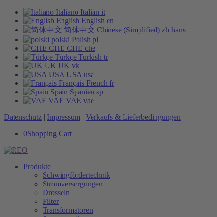
Italiano
Italian
it
English
English
en
简体中文
Chinese (Simplified)
zh-hans
polski
Polish
pl
CHE
CHE
che
Türkçe
Turkish
tr
UK
UK
vk
USA
USA
usa
Français
French
fr
Spain
Spanien
sp
VAE
VAE
vae
Datenschutz
|
Impressum
|
Verkaufs & Lieferbedingungen
0
Shopping Cart
Produkte
Schwingfördertechnik
Stromversorgungen
Drosseln
Filter
Transformatoren