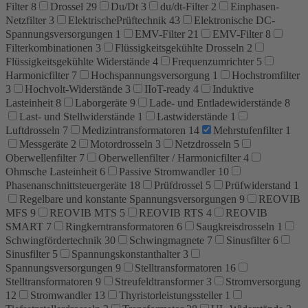
Filter
8
Drossel
29
Du/Dt
3
du/dt-Filter
2
Einphasen-
Netzfilter
3
ElektrischePrüftechnik
43
Elektronische DC-
Spannungsversorgungen
1
EMV-Filter
21
EMV-Filter
8
Filterkombinationen
3
Flüssigkeitsgekühlte Drosseln
2
Flüssigkeitsgekühlte Widerstände
4
Frequenzumrichter
5
Harmonicfilter
7
Hochspannungsversorgung
1
Hochstromfilter
3
Hochvolt-Widerstände
3
IIoT-ready
4
Induktive
Lasteinheit
8
Laborgeräte
9
Lade- und Entladewiderstände
8
Last- und Stellwiderstände
1
Lastwiderstände
1
Luftdrosseln
7
Medizintransformatoren
14
Mehrstufenfilter
1
Messgeräte
2
Motordrosseln
3
Netzdrosseln
5
Oberwellenfilter
7
Oberwellenfilter / Harmonicfilter
4
Ohmsche Lasteinheit
6
Passive Stromwandler
10
Phasenanschnittsteuergeräte
18
Prüfdrossel
5
Prüfwiderstand
1
Regelbare und konstante Spannungsversorgungen
9
REOVIB
MFS
9
REOVIB MTS
5
REOVIB RTS
4
REOVIB
SMART
7
Ringkerntransformatoren
6
Saugkreisdrosseln
1
Schwingfördertechnik
30
Schwingmagnete
7
Sinusfilter
6
Sinusfilter
5
Spannungskonstanthalter
3
Spannungsversorgungen
9
Stelltransformatoren
16
Stelltransformatoren
9
Streufeldtransformer
3
Stromversorgung
12
Stromwandler
13
Thyristorleistungssteller
1