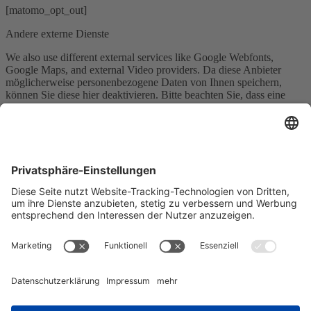
[matomo_opt_out]
Andere externe Dienste
We also use different external services like Google Webfonts,
Google Maps, and external Video providers. Da diese Anbieter
möglicherweise personenbezogene Daten von Ihnen speichern,
können Sie diese hier deaktivieren. Bitte beachten Sie, dass eine
Deaktivierung dieser Cookies die Funktionalität und das Aussehen
unserer Webseite erheblich beeinträchtigen kann. Die Änderungen
werden nach einem Neuladen der Seite wirksam.
Google Webfont Einstellungen:
Click to enable/disable Google Webfonts.
Google Maps Einstellungen:
Click to enable/disable Google Maps.
Google reCaptcha Einstellungen:
Click to enable/disable Google reCaptcha.
Vimeo und YouTube Einstellungen: