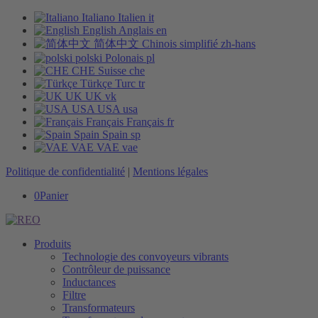
Italiano
Italien
it
English
Anglais
en
简体中文
Chinois simplifié
zh-hans
polski
Polonais
pl
CHE
Suisse
che
Türkçe
Turc
tr
UK
UK
vk
USA
USA
usa
Français
Français
fr
Spain
Spain
sp
VAE
VAE
vae
Politique de confidentialité
|
Mentions légales
0
Panier
Produits
Technologie des convoyeurs vibrants
Contrôleur de puissance
Inductances
Filtre
Transformateurs