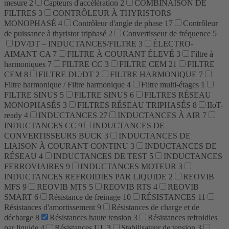
mesure
2
Capteurs d'accélération
2
COMBINAISON DE
FILTRES
3
CONTRÔLEUR À THYRISTORS
MONOPHASÉ
4
Contrôleur d'angle de phase
17
Contrôleur
de puissance à thyristor triphasé
2
Convertisseur de fréquence
5
DV/DT – INDUCTANCES/FILTRE
3
ÉLECTRO-
AIMANT CA
7
FILTRE À COURANT ÉLEVÉ
3
Filtre à
harmoniques
7
FILTRE CC
3
FILTRE CEM
21
FILTRE
CEM
8
FILTRE DU/DT
2
FILTRE HARMONIQUE
7
Filtre harmonique / Filtre harmonique
4
Filtre multi-étages
1
FILTRE SINUS
5
FILTRE SINUS
6
FILTRES RÉSEAU
MONOPHASÉS
3
FILTRES RÉSEAU TRIPHASÉS
8
IIoT-
ready
4
INDUCTANCES
27
INDUCTANCES À AIR
7
INDUCTANCES CC
9
INDUCTANCES DE
CONVERTISSEURS BUCK
3
INDUCTANCES DE
LIAISON À COURANT CONTINU
3
INDUCTANCES DE
RÉSEAU
4
INDUCTANCES DE TEST
5
INDUCTANCES
FERROVIAIRES
9
INDUCTANCES MOTEUR
3
INDUCTANCES REFROIDIES PAR LIQUIDE
2
REOVIB
MFS
9
REOVIB MTS
5
REOVIB RTS
4
REOVIB
SMART
6
Résistance de freinage
10
RÉSISTANCES
11
Résistances d'amortissement
9
Résistances de charge et de
décharge
8
Résistances haute tension
3
Résistances refroidies
par liquide
4
Résistances UL
3
Stabilisateur de tension
3