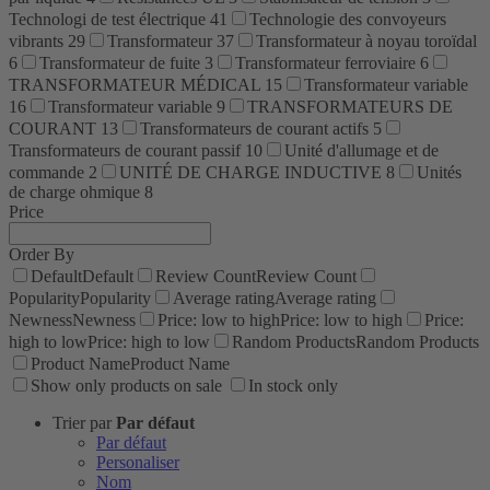
Technologi de test électrique
41
Technologie des convoyeurs
vibrants
29
Transformateur
37
Transformateur à noyau toroïdal
6
Transformateur de fuite
3
Transformateur ferroviaire
6
TRANSFORMATEUR MÉDICAL
15
Transformateur variable
16
Transformateur variable
9
TRANSFORMATEURS DE
COURANT
13
Transformateurs de courant actifs
5
Transformateurs de courant passif
10
Unité d'allumage et de
commande
2
UNITÉ DE CHARGE INDUCTIVE
8
Unités
de charge ohmique
8
Price
Order By
Default
Default
Review Count
Review Count
Popularity
Popularity
Average rating
Average rating
Newness
Newness
Price: low to high
Price: low to high
Price:
high to low
Price: high to low
Random Products
Random Products
Product Name
Product Name
Show only products on sale
In stock only
Trier par
Par défaut
Par défaut
Personaliser
Nom