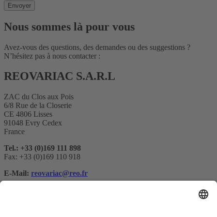
Nous sommes là pour vous
Avez-vous des questions, des demandes ou des suggestions ?
N’hésitez pas à nous contacter :
REOVARIAC S.A.R.L
ZAC du Clos aux Pois
6/8 Rue de la Closerie
CE 4806 Lisses
91048 Evry Cedex
France
Tel.: +33 (0)169 111 898
Fax: +33 (0)169 110 918
E-Mail:
reovariac@reo.fr
Abonnement à la newsletter