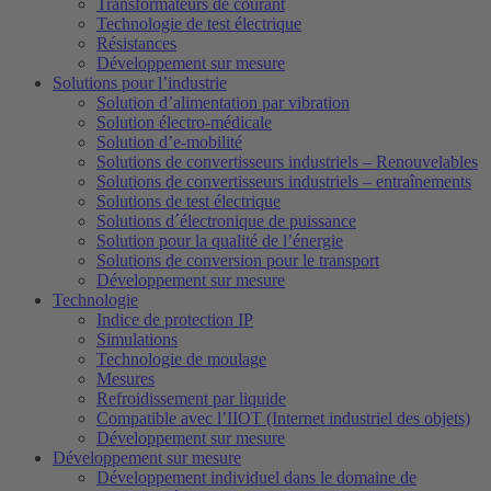
Transformateurs de courant
Technologie de test électrique
Résistances
Développement sur mesure
Solutions pour l’industrie
Solution d’alimentation par vibration
Solution électro-médicale
Solution d’e-mobilité
Solutions de convertisseurs industriels – Renouvelables
Solutions de convertisseurs industriels – entraînements
Solutions de test électrique
Solutions d´électronique de puissance
Solution pour la qualité de l’énergie
Solutions de conversion pour le transport
Développement sur mesure
Technologie
Indice de protection IP
Simulations
Technologie de moulage
Mesures
Refroidissement par liquide
Compatible avec l’IIOT (Internet industriel des objets)
Développement sur mesure
Développement sur mesure
Développement individuel dans le domaine de