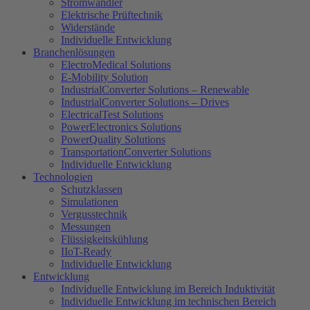
Stromwandler
Elektrische Prüftechnik
Widerstände
Individuelle Entwicklung
Branchenlösungen
ElectroMedical Solutions
E-Mobility Solution
IndustrialConverter Solutions – Renewable
IndustrialConverter Solutions – Drives
ElectricalTest Solutions
PowerElectronics Solutions
PowerQuality Solutions
TransportationConverter Solutions
Individuelle Entwicklung
Technologien
Schutzklassen
Simulationen
Vergusstechnik
Messungen
Flüssigkeitskühlung
IIoT-Ready
Individuelle Entwicklung
Entwicklung
Individuelle Entwicklung im Bereich Induktivität
Individuelle Entwicklung im technischen Bereich