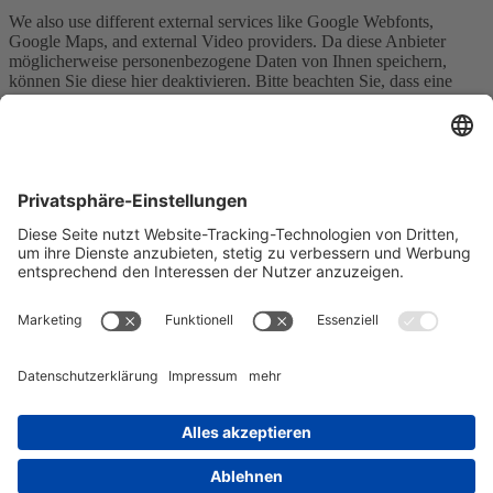
We also use different external services like Google Webfonts,
Google Maps, and external Video providers. Da diese Anbieter
möglicherweise personenbezogene Daten von Ihnen speichern,
können Sie diese hier deaktivieren. Bitte beachten Sie, dass eine
Deaktivierung dieser Cookies die Funktionalität und das Aussehen
unserer Webseite erheblich beeinträchtigen kann. Die Änderungen
werden nach einem Neuladen der Seite wirksam.
Google Webfont Einstellungen:
Click to enable/disable Google Webfonts.
Google Maps Einstellungen:
Click to enable/disable Google Maps.
Google reCaptcha Einstellungen:
Click to enable/disable Google reCaptcha.
Vimeo und YouTube Einstellungen:
Click to enable/disable video embeds.
Datenschutzrichtlinie