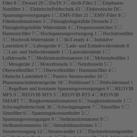
Filter
8
Drossel
29
Du/Dt
3
du/dt-Filter
2
Einphasen-
Netzfilter
3
ElektrischePrüftechnik
43
Elektronische DC-
Spannungsversorgungen
1
EMV-Filter
21
EMV-Filter
8
Filterkombinationen
3
Flüssigkeitsgekühlte Drosseln
2
Flüssigkeitsgekühlte Widerstände
4
Frequenzumrichter
5
Harmonicfilter
7
Hochspannungsversorgung
1
Hochstromfilter
3
Hochvolt-Widerstände
3
IIoT-ready
4
Induktive
Lasteinheit
8
Laborgeräte
9
Lade- und Entladewiderstände
8
Last- und Stellwiderstände
1
Lastwiderstände
1
Luftdrosseln
7
Medizintransformatoren
14
Mehrstufenfilter
1
Messgeräte
2
Motordrosseln
3
Netzdrosseln
5
Oberwellenfilter
7
Oberwellenfilter / Harmonicfilter
4
Ohmsche Lasteinheit
6
Passive Stromwandler
10
Phasenanschnittsteuergeräte
18
Prüfdrossel
5
Prüfwiderstand
1
Regelbare und konstante Spannungsversorgungen
9
REOVIB
MFS
9
REOVIB MTS
5
REOVIB RTS
4
REOVIB
SMART
7
Ringkerntransformatoren
6
Saugkreisdrosseln
1
Schwingfördertechnik
30
Schwingmagnete
7
Sinusfilter
5
Sinusfilter
6
Spannungskonstanthalter
3
Spannungsversorgungen
9
Stelltransformatoren
9
Stelltransformatoren
16
Streufeldtransformer
3
Stromversorgung
12
Stromwandler
13
Thyristorleistungssteller