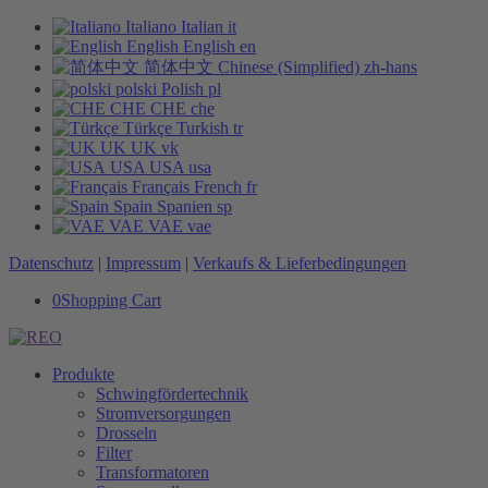
Italiano
Italian
it
English
English
en
简体中文
Chinese (Simplified)
zh-hans
polski
Polish
pl
CHE
CHE
che
Türkçe
Turkish
tr
UK
UK
vk
USA
USA
usa
Français
French
fr
Spain
Spanien
sp
VAE
VAE
vae
Datenschutz
|
Impressum
|
Verkaufs & Lieferbedingungen
0
Shopping Cart
Produkte
Schwingfördertechnik
Stromversorgungen
Drosseln
Filter
Transformatoren