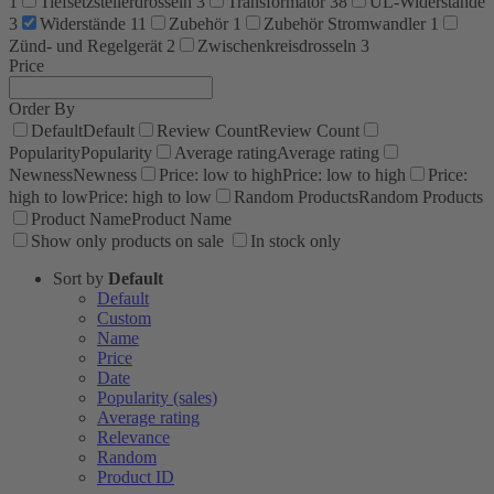
1
Tiefsetzstellerdrosseln
3
Transformator
38
UL-Widerstände
3
Widerstände
11
Zubehör
1
Zubehör Stromwandler
1
Zünd- und Regelgerät
2
Zwischenkreisdrosseln
3
Price
Order By
Default
Default
Review Count
Review Count
Popularity
Popularity
Average rating
Average rating
Newness
Newness
Price: low to high
Price: low to high
Price:
high to low
Price: high to low
Random Products
Random Products
Product Name
Product Name
Show only products on sale
In stock only
Sort by
Default
Default
Custom
Name
Price
Date
Popularity (sales)
Average rating
Relevance
Random
Product ID