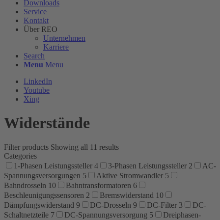
Downloads
Service
Kontakt
Über REO
Unternehmen
Karriere
Search
Menu
Menu
LinkedIn
Youtube
Xing
Widerstände
Filter products
Showing all 11 results
Categories
1-Phasen Leistungssteller
4
3-Phasen Leistungssteller
2
AC-
Spannungsversorgungen
5
Aktive Stromwandler
5
Bahndrosseln
10
Bahntransformatoren
6
Beschleunigungssensoren
2
Bremswiderstand
10
Dämpfungswiderstand
9
DC-Drosseln
9
DC-Filter
3
DC-
Schaltnetzteile
7
DC-Spannungsversorgung
5
Dreiphasen-