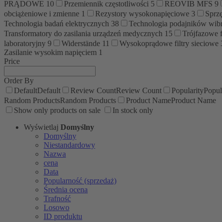
PRĄDOWE
10
Przemiennik częstotliwości
5
REOVIB MFS
9
obciążeniowe i zmienne
1
Rezystory wysokonapięciowe
3
Sprz
Technologia badań elektrycznych
38
Technologia podajników wib
Transformatory do zasilania urządzeń medycznych
15
Trójfazowe f
laboratoryjny
9
Widerstände
11
Wysokoprądowe filtry sieciowe
Zasilanie wysokim napięciem
1
Price
Order By
Default
Default
Review Count
Review Count
Popularity
Popul
Random Products
Random Products
Product Name
Product Name
Show only products on sale
In stock only
Wyświetlaj
Domyślny
Domyślny
Niestandardowy
Nazwa
cena
Data
Popularność (sprzedaż)
Średnia ocena
Trafność
Losowo
ID produktu