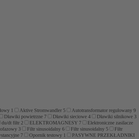
ądowy
1
Aktive Stromwandler
5
Autotransformator regulowany
9
Dławiki powietrzne
7
Dławiki sieciowe
4
Dławiki silnikowe
3
du/dt filtr
2
ELEKTROMAGNESY
7
Elektroniczne zasilacze
dnofazowy
3
Filtr sinusoidalny
6
Filtr sinusoidalny
5
Filtr
ystancyjne
7
Opornik testowy
1
PASYWNE PRZEKŁADNIKI