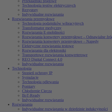
Przekładniki prądowe
Technologia testów elektrycznych
Rezystory
Indywidualne rozwiązania
Rozwiązania przemysłowe
Technologia podajników wibracyjnych
Transformator medyczny
Rozwiązania E-mobilności
Rozwiązania konwetery przemysłowe – Odnawialne źród
Rozwiązania konwetery przemysłowe – Napędy
Elektryczne rozwiązania testowe
Rozwiązania dla elektroniki
Transportowe rozwiązania konwerterowe
REO Digital Connect 4.0
Indywidualne rozwiązania
Technologia
Stopień ochrony IP
Symulacje
Technologia odlewania
Pomiary
Chłodzenie Cieczą
IIoT-Ready
Indywidualne rozwiązania
Rozwiązania
Indywidualne rozwiązania w dziedzinie indukcyjności