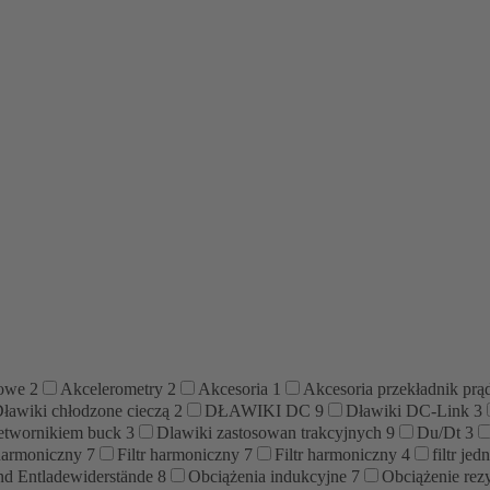
rowe
2
Akcelerometry
2
Akcesoria
1
Akcesoria przekładnik pr
ławiki chłodzone cieczą
2
DŁAWIKI DC
9
Dławiki DC-Link
3
zetwornikiem buck
3
Dlawiki zastosowan trakcyjnych
9
Du/Dt
3
 harmoniczny
7
Filtr harmoniczny
7
Filtr harmoniczny
4
filtr je
nd Entladewiderstände
8
Obciążenia indukcyjne
7
Obciążenie rez