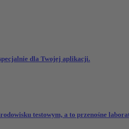
ecjalnie dla Twojej aplikacji.
środowisku testowym, a to przenośne labo