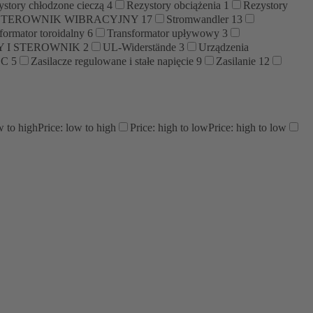
ystory chłodzone cieczą
4
Rezystory obciążenia
1
Rezystory
STEROWNIK WIBRACYJNY
17
Stromwandler
13
formator toroidalny
6
Transformator upływowy
3
 I STEROWNIK
2
UL-Widerstände
3
Urządzenia
 DC
5
Zasilacze regulowane i stałe napięcie
9
Zasilanie
12
w to high
Price: low to high
Price: high to low
Price: high to low