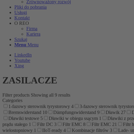
Zrównoważony rozwój
Pliki do pobrania
Usługi
Kontakt
O REO
Firma
Kariera
Szukaj
Menu
Menu
LinkedIn
Youtube
Xing
ZASILACZE
Filter products
Showing all 9 results
Categories
1-fazowy sterownik tyrystorowy
4
3-fazowy sterownik tyrysto
Bremswiderstand
10
Dämpfungswiderstand
9
Dławik
27
D
Dławiki testowe
5
Dławiki w obiegu ssącym
1
Dławiki z pr
prądu stałego
1
Filtr DC
3
Filtr EMC
8
Filtr EMC
21
Filtr
wielostopniowy
1
IIoT-ready
4
Kombinacje filtrów
3
Lade- u