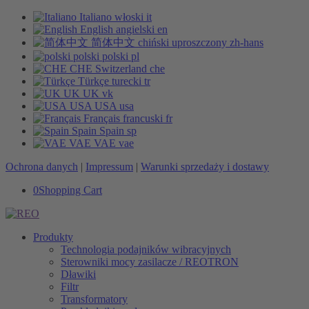
Italiano
włoski
it
English
angielski
en
简体中文
chiński uproszczony
zh-hans
polski
polski
pl
CHE
Switzerland
che
Türkçe
turecki
tr
UK
UK
vk
USA
USA
usa
Français
francuski
fr
Spain
Spain
sp
VAE
VAE
vae
Ochrona danych
|
Impressum
|
Warunki sprzedaży i dostawy
0
Shopping Cart
Produkty
Technologia podajników wibracyjnych
Sterowniki mocy zasilacze / REOTRON
Dławiki
Filtr
Transformatory