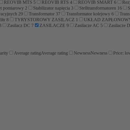
REOVIB MTS
5
REOVIB RTS
4
REOVIB SMART
6
Rez
ęt pomiarowy
2
Stabilizator napięcia
3
Stelltransformatoren
16
racyjnych
29
Transformator
37
Transformator kolejowy
6
Trans
iltr
8
TYRYSTOROWY ZASILACZ
1
UKŁAD ZAPŁONOWY
3
Zasilacz DC
7
ZASILACZE
9
Zasilacze AC
5
Zasilacze
arity
Average rating
Average rating
Newness
Newness
Price: lo