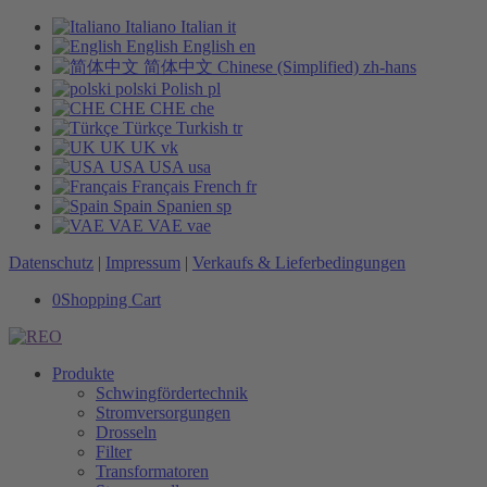
Italiano
Italian
it
English
English
en
简体中文
Chinese (Simplified)
zh-hans
polski
Polish
pl
CHE
CHE
che
Türkçe
Turkish
tr
UK
UK
vk
USA
USA
usa
Français
French
fr
Spain
Spanien
sp
VAE
VAE
vae
Datenschutz
|
Impressum
|
Verkaufs & Lieferbedingungen
0
Shopping Cart
Produkte
Schwingfördertechnik
Stromversorgungen
Drosseln
Filter
Transformatoren