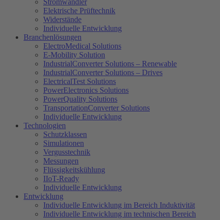
Stromwandler
Elektrische Prüftechnik
Widerstände
Individuelle Entwicklung
Branchenlösungen
ElectroMedical Solutions
E-Mobility Solution
IndustrialConverter Solutions – Renewable
IndustrialConverter Solutions – Drives
ElectricalTest Solutions
PowerElectronics Solutions
PowerQuality Solutions
TransportationConverter Solutions
Individuelle Entwicklung
Technologien
Schutzklassen
Simulationen
Vergusstechnik
Messungen
Flüssigkeitskühlung
IIoT-Ready
Individuelle Entwicklung
Entwicklung
Individuelle Entwicklung im Bereich Induktivität
Individuelle Entwicklung im technischen Bereich