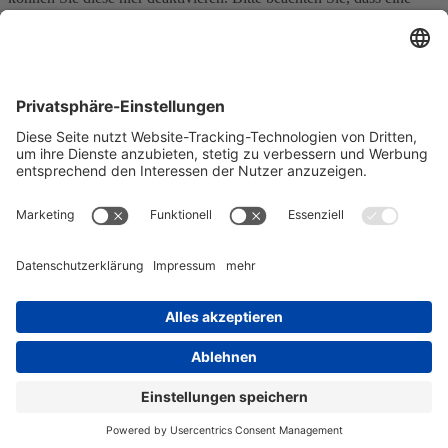
Deaktivierung dieser Cookies die Funktionalität und das Aussehen
unserer Webseite erheblich beeinträchtigen kann. Die Änderungen
werden nach einem Neuladen der Seite wirksam.
Google Webfont Einstellungen:
Click to enable/disable Google Webfonts.
Google Maps Einstellungen:
Click to enable/disable Google Maps.
Google reCaptcha Einstellungen:
Click to enable/disable Google reCaptcha.
Vimeo und YouTube Einstellungen:
Click to enable/disable video embeds.
Datenschutzrichtlinie
Sie können unsere Cookies und Datenschutzeinstellungen im Detail
in unseren Datenschutzrichtlinie nachlesen.
Einstellungen akzeptieren
Verberge nur die Benachrichtigung