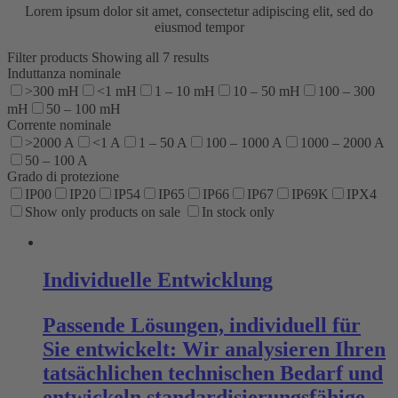
Lorem ipsum dolor sit amet, consectetur adipiscing elit, sed do
eiusmod tempor
Filter products
Showing all 7 results
Induttanza nominale
>300 mH
<1 mH
1 – 10 mH
10 – 50 mH
100 – 300
mH
50 – 100 mH
Corrente nominale
>2000 A
<1 A
1 – 50 A
100 – 1000 A
1000 – 2000 A
50 – 100 A
Grado di protezione
IP00
IP20
IP54
IP65
IP66
IP67
IP69K
IPX4
Show only products on sale
In stock only
Individuelle Entwicklung
Passende Lösungen, individuell für
Sie entwickelt: Wir analysieren Ihren
tatsächlichen technischen Bedarf und
entwickeln standardisierungsfähige