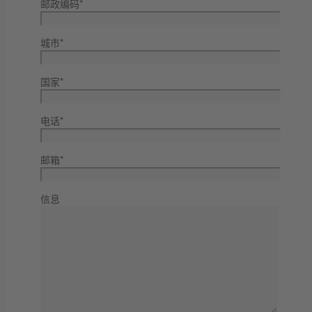
邮政编码*
城市*
国家*
电话*
邮箱*
信息