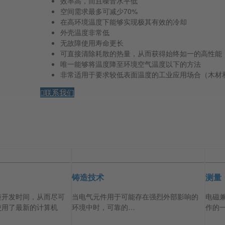
效率高，而且噪音水平低
空间需求最多可减少70%
在高环境温度下能够实现极其有效的冷却
外壳温度非常低
无故障使用寿命更长
可直接清除耗散的热量，从而获得始终如一的高性能
唯一能够将温度降至环境空气温度以下的方法
非常适用于要求较低表面温度的工业应用场合（木材和
联系我们
铸造技术
测量
短开发时间，从而尽可
当电气元件用于可能存在强烈外部影响的
电磁
使用了最新的计算机
环境中时，可靠的…
作的