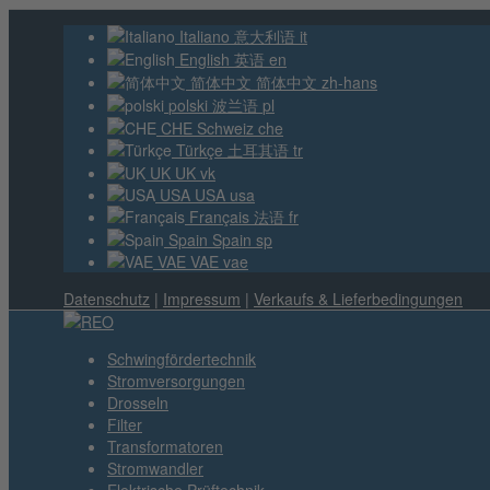
Italiano
意大利语
it
English
英语
en
简体中文
简体中文
zh-hans
polski
波兰语
pl
CHE
Schweiz
che
Türkçe
土耳其语
tr
UK
UK
vk
USA
USA
usa
Français
法语
fr
Spain
Spain
sp
VAE
VAE
vae
Datenschutz
|
Impressum
|
Verkaufs & Lieferbedingungen
Schwingfördertechnik
Stromversorgungen
Drosseln
Filter
Transformatoren
Stromwandler