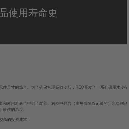
品使用寿命更
元件尺寸的场合。为了确保实现高效冷却，REO开发了一系列采用水冷技
能和使用寿命也得到了改善。右图中包含（由热成像仪记录的）水冷制动
于最佳的温度。
较高的投资成本：