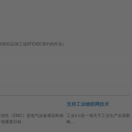
纺织品加工或ATEX区域中的作业）
支持工业物联网技术
兼容性（EMC）是电气设备规划和操
工业4.0是一项关于工业生产全面数
一项重要目标…
略…