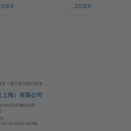
学到更多
学到更多
建议？请立即与我们联系：
（上海）有限公司
000号27幢402室
6
cn
11578720185XW