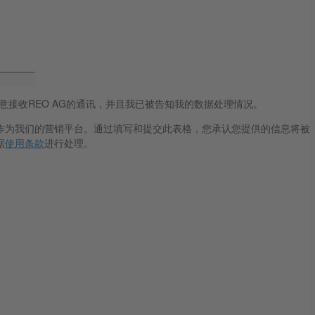
意接收REO AG的通讯，并且我已被告知我的数据处理情况。
blue作为我们的营销平台。通过填写和提交此表格，您承认您提供的信息将被
据
使用条款
进行处理。