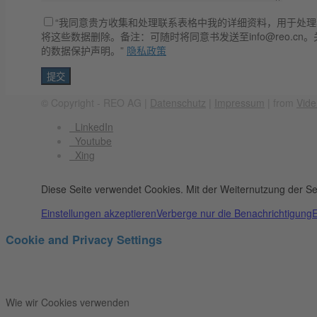
“我同意贵方收集和处理联系表格中我的详细资料，用于处
将这些数据删除。备注：可随时将同意书发送至info@reo.c
的数据保护声明。”
隐私政策
© Copyright - REO AG |
Datenschutz
|
Impressum
| from
Vide
LinkedIn
Youtube
Xing
Diese Seite verwendet Cookies. Mit der Weiternutzung der Se
Einstellungen akzeptieren
Verberge nur die Benachrichtigung
E
Cookie and Privacy Settings
Wie wir Cookies verwenden