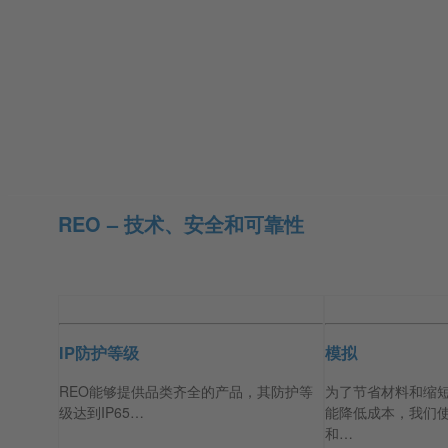
REO – 技术、安全和可靠性
IP防护等级
模拟
REO能够提供品类齐全的产品，其防护等
为了节省材料和缩
级达到IP65…
能降低成本，我们
和…