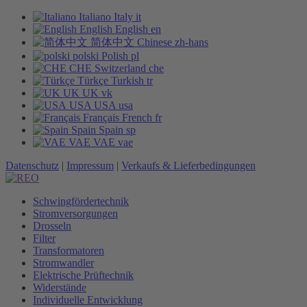
Italiano
Italy
it
English
English
en
简体中文
Chinese
zh-hans
polski
Polish
pl
CHE
Switzerland
che
Türkçe
Turkish
tr
UK
UK
vk
USA
USA
usa
Français
French
fr
Spain
Spain
sp
VAE
VAE
vae
Datenschutz
|
Impressum
|
Verkaufs & Lieferbedingungen
Schwingfördertechnik
Stromversorgungen
Drosseln
Filter
Transformatoren
Stromwandler
Elektrische Prüftechnik
Widerstände
Individuelle Entwicklung