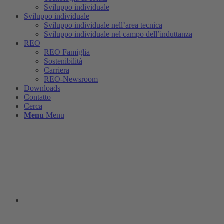
Sviluppo individuale
Sviluppo individuale
Sviluppo individuale nell’area tecnica
Sviluppo individuale nel campo dell’induttanza
REO
REO Famiglia
Sostenibilità
Carriera
REO-Newsroom
Downloads
Contatto
Cerca
Menu
Menu