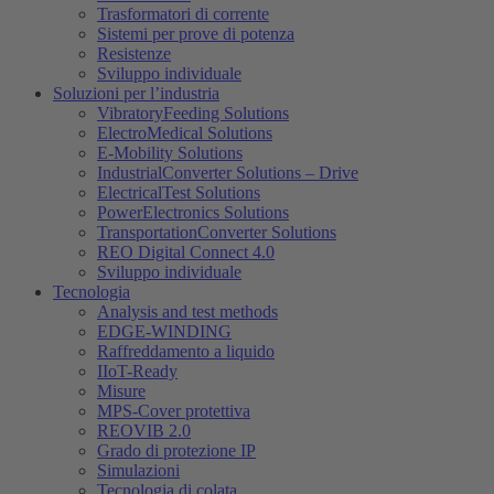
Trasformatori di corrente
Sistemi per prove di potenza
Resistenze
Sviluppo individuale
Soluzioni per l’industria
VibratoryFeeding Solutions
ElectroMedical Solutions
E-Mobility Solutions
IndustrialConverter Solutions – Drive
ElectricalTest Solutions
PowerElectronics Solutions
TransportationConverter Solutions
REO Digital Connect 4.0
Sviluppo individuale
Tecnologia
Analysis and test methods
EDGE-WINDING
Raffreddamento a liquido
IIoT-Ready
Misure
MPS-Cover protettiva
REOVIB 2.0
Grado di protezione IP
Simulazioni
Tecnologia di colata