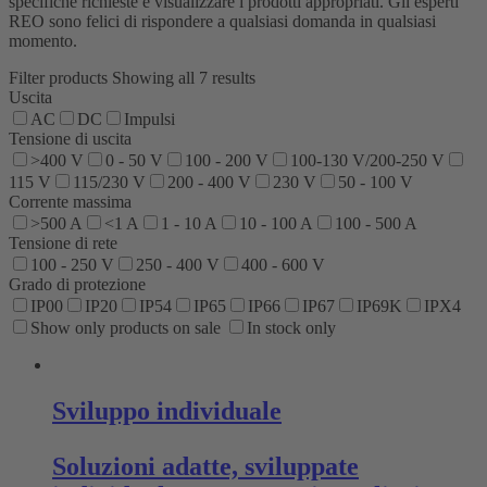
specifiche richieste e visualizzare i prodotti appropriati. Gli esperti
REO sono felici di rispondere a qualsiasi domanda in qualsiasi
momento.
Filter products
Showing all 7 results
Uscita
AC
DC
Impulsi
Tensione di uscita
>400 V
0 - 50 V
100 - 200 V
100-130 V/200-250 V
115 V
115/230 V
200 - 400 V
230 V
50 - 100 V
Corrente massima
>500 A
<1 A
1 - 10 A
10 - 100 A
100 - 500 A
Tensione di rete
100 - 250 V
250 - 400 V
400 - 600 V
Grado di protezione
IP00
IP20
IP54
IP65
IP66
IP67
IP69K
IPX4
Show only products on sale
In stock only
Sviluppo individuale
Soluzioni adatte, sviluppate