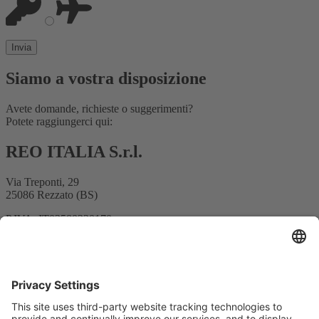
Siamo a vostra disposizione
Avete domande, richieste o suggerimenti?
Potete raggiungerci qui:
REO ITALIA S.r.l.
Via Treponti, 29
25086 Rezzato (BS)
P.IVA: IT03580220170
Tel. +39 030 279 3883
E-mail:
info@reoitalia.it