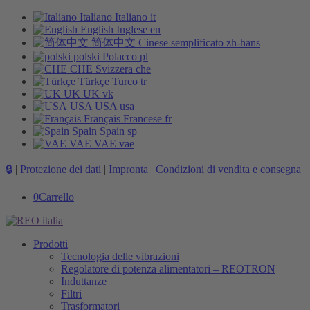
Italiano
Italiano
it
English
Inglese
en
简体中文
Cinese semplificato
zh-hans
polski
Polacco
pl
CHE
Svizzera
che
Türkçe
Turco
tr
UK
UK
vk
USA
USA
usa
Français
Francese
fr
Spain
Spain
sp
VAE
VAE
vae
🔒
|
Protezione dei dati
|
Impronta
|
Condizioni di vendita e consegna
0
Carrello
Prodotti
Tecnologia delle vibrazioni
Regolatore di potenza alimentatori – REOTRON
Induttanze
Filtri
Trasformatori