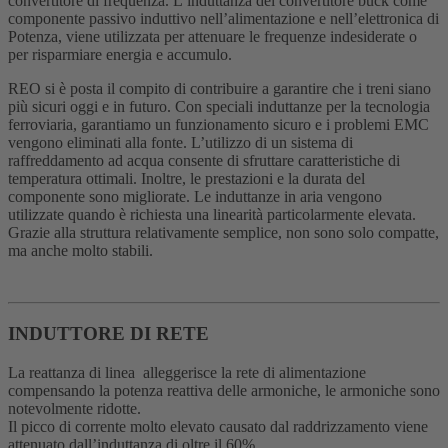
convertitore di frequenza. L’induttanza del convertitore buck come
componente passivo induttivo nell’alimentazione e nell’elettronica di
Potenza, viene utilizzata per attenuare le frequenze indesiderate o
per risparmiare energia e accumulo.
REO si è posta il compito di contribuire a garantire che i treni siano
più sicuri oggi e in futuro. Con speciali induttanze per la tecnologia
ferroviaria, garantiamo un funzionamento sicuro e i problemi EMC
vengono eliminati alla fonte. L’utilizzo di un sistema di
raffreddamento ad acqua consente di sfruttare caratteristiche di
temperatura ottimali. Inoltre, le prestazioni e la durata del
componente sono migliorate. Le induttanze in aria vengono
utilizzate quando è richiesta una linearità particolarmente elevata.
Grazie alla struttura relativamente semplice, non sono solo compatte,
ma anche molto stabili.
INDUTTORE DI RETE
La reattanza di linea alleggerisce la rete di alimentazione
compensando la potenza reattiva delle armoniche, le armoniche sono
notevolmente ridotte.
Il picco di corrente molto elevato causato dal raddrizzamento viene
attenuato dall’induttanza di oltre il 60%.