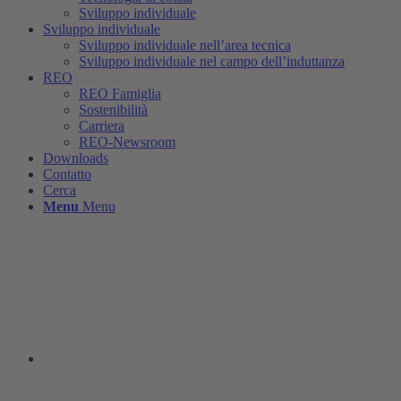
Sviluppo individuale
Sviluppo individuale
Sviluppo individuale nell’area tecnica
Sviluppo individuale nel campo dell’induttanza
REO
REO Famiglia
Sostenibilità
Carriera
REO-Newsroom
Downloads
Contatto
Cerca
Menu
Menu