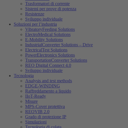
Trasformatori di corrente
Sistemi per prove di potenza
Resistenze
Sviluppo individuale
Soluzioni per l’industria
VibratoryFeeding Solutions
ElectroMedical Solutions
E-Mobility Solutions
IndustrialConverter Solutions – Drive
ElectricalTest Solutions
PowerElectronics Solutions
TransportationConverter Solutions
REO Digital Connect 4.0
Sviluppo individuale
Tecnologia
Analysis and test methods
EDGE-WINDING
Raffreddamento a liquido
IIoT-Ready
Misure
MPS-Cover protettiva
REOVIB 2.0
Grado di protezione IP
Simulazioni
Tecnologia di colata