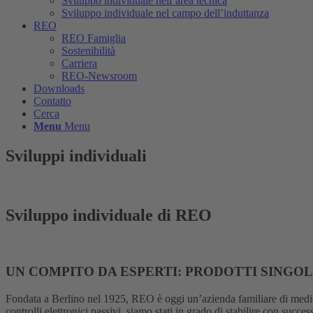
Sviluppo individuale nell’area tecnica
Sviluppo individuale nel campo dell’induttanza
REO
REO Famiglia
Sostenibilità
Carriera
REO-Newsroom
Downloads
Contatto
Cerca
Menu
Menu
Sviluppi individuali
Soluzioni
Sviluppo individuale di REO
UN COMPITO DA ESPERTI: PRODOTTI SINGO
Fondata a Berlino nel 1925, REO è oggi un’azienda familiare di medie
controlli elettronici passivi, siamo stati in grado di stabilire con succ