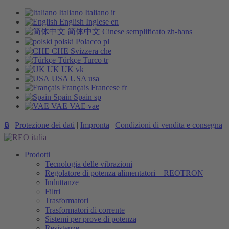
Italiano
Italiano
it
English
Inglese
en
简体中文
Cinese semplificato
zh-hans
polski
Polacco
pl
CHE
Svizzera
che
Türkçe
Turco
tr
UK
UK
vk
USA
USA
usa
Français
Francese
fr
Spain
Spain
sp
VAE
VAE
vae
🔒
|
Protezione dei dati
|
Impronta
|
Condizioni di vendita e consegna
Prodotti
Tecnologia delle vibrazioni
Regolatore di potenza alimentatori – REOTRON
Induttanze
Filtri
Trasformatori
Trasformatori di corrente
Sistemi per prove di potenza
Resistenze