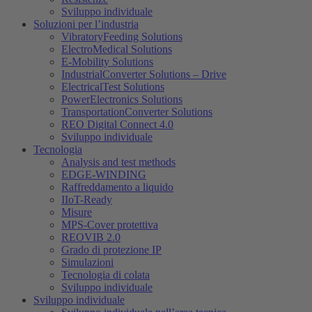
Sviluppo individuale
Soluzioni per l’industria
VibratoryFeeding Solutions
ElectroMedical Solutions
E-Mobility Solutions
IndustrialConverter Solutions – Drive
ElectricalTest Solutions
PowerElectronics Solutions
TransportationConverter Solutions
REO Digital Connect 4.0
Sviluppo individuale
Tecnologia
Analysis and test methods
EDGE-WINDING
Raffreddamento a liquido
IIoT-Ready
Misure
MPS-Cover protettiva
REOVIB 2.0
Grado di protezione IP
Simulazioni
Tecnologia di colata
Sviluppo individuale
Sviluppo individuale