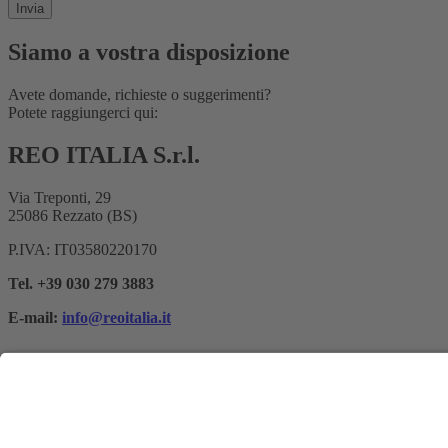
Siamo a vostra disposizione
Avete domande, richieste o suggerimenti?
Potete raggiungerci qui:
REO ITALIA S.r.l.
Via Treponti, 29
25086 Rezzato (BS)
P.IVA: IT03580220170
Tel. +39 030 279 3883
E-mail:
info@reoitalia.it
Registrazione alla newsletter
Indirizzo e-mail*