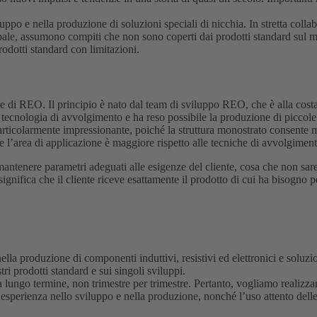
po e nella produzione di soluzioni speciali di nicchia. In stretta collab
lobale, assumono compiti che non sono coperti dai prodotti standard sul mer
odotti standard con limitazioni.
di REO. Il principio è nato dal team di sviluppo REO, che è alla costan
ecnologia di avvolgimento e ha reso possibile la produzione di piccole e
articolarmente impressionante, poiché la struttura monostrato consente ma
ta e l’area di applicazione è maggiore rispetto alle tecniche di avvolgime
ntenere parametri adeguati alle esigenze del cliente, cosa che non sare
ignifica che il cliente riceve esattamente il prodotto di cui ha bisogno p
nella produzione di componenti induttivi, resistivi ed elettronici e soluzi
tri prodotti standard e sui singoli sviluppi.
 lungo termine, non trimestre per trimestre. Pertanto, vogliamo realizzar
a esperienza nello sviluppo e nella produzione, nonché l’uso attento delle 