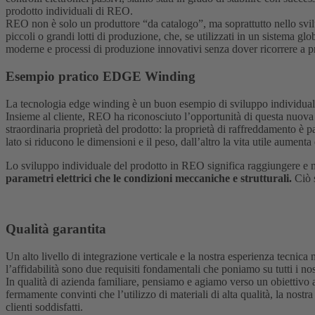
prodotto individuali di REO.
REO non è solo un produttore “da catalogo”, ma soprattutto nello svilup
piccoli o grandi lotti di produzione, che, se utilizzati in un sistema g
moderne e processi di produzione innovativi senza dover ricorrere a pr
Esempio pratico EDGE Winding
La tecnologia edge winding è un buon esempio di sviluppo individuale 
Insieme al cliente, REO ha riconosciuto l’opportunità di questa nuova t
straordinaria proprietà del prodotto: la proprietà di raffreddamento è p
lato si riducono le dimensioni e il peso, dall’altro la vita utile aumen
Lo sviluppo individuale del prodotto in REO significa raggiungere e ma
parametri elettrici che le condizioni meccaniche e strutturali.
Ciò s
Qualità garantita
Un alto livello di integrazione verticale e la nostra esperienza tecnica 
l’affidabilità sono due requisiti fondamentali che poniamo su tutti i nos
In qualità di azienda familiare, pensiamo e agiamo verso un obiettivo a
fermamente convinti che l’utilizzo di materiali di alta qualità, la nostr
clienti soddisfatti.