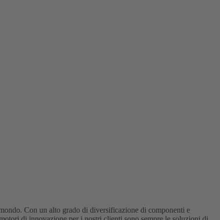
plicazione
 mondo. Con un alto grado di diversificazione di componenti e
 motori di innovazione per i nostri clienti sono sempre le soluzioni di