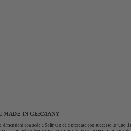
 tecnicamente appropriate, sviluppate individualmente per la vostra ap
LI MADE IN GERMANY
 dimensioni con sede a Solingen ed è presente con successo in tutto il
esso nuovi impulsi e tendenze in una storia di quasi un secolo. Importanti