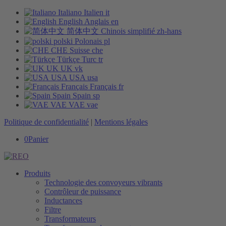
Italiano
Italien
it
English
Anglais
en
简体中文
Chinois simplifié
zh-hans
polski
Polonais
pl
CHE
Suisse
che
Türkçe
Turc
tr
UK
UK
vk
USA
USA
usa
Français
Français
fr
Spain
Spain
sp
VAE
VAE
vae
Politique de confidentialité
|
Mentions légales
0
Panier
Produits
Technologie des convoyeurs vibrants
Contrôleur de puissance
Inductances
Filtre
Transformateurs