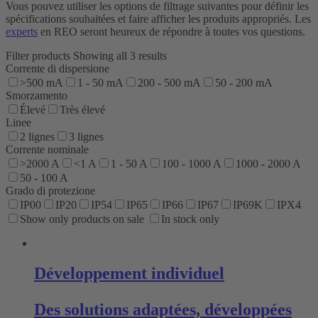
Vous pouvez utiliser les options de filtrage suivantes pour définir les
spécifications souhaitées et faire afficher les produits appropriés. Les
experts
en REO seront heureux de répondre à toutes vos questions.
Filter products
Showing all 3 results
Corrente di dispersione
>500 mA
1 - 50 mA
200 - 500 mA
50 - 200 mA
Smorzamento
Élevé
Très élevé
Linee
2 lignes
3 lignes
Corrente nominale
>2000 A
<1 A
1 - 50 A
100 - 1000 A
1000 - 2000 A
50 - 100 A
Grado di protezione
IP00
IP20
IP54
IP65
IP66
IP67
IP69K
IPX4
Show only products on sale
In stock only
Développement individuel
Des solutions adaptées, développées