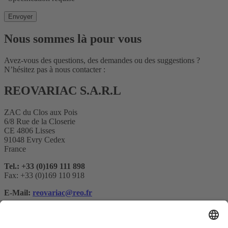
Nous sommes là pour vous
Avez-vous des questions, des demandes ou des suggestions ?
N’hésitez pas à nous contacter :
REOVARIAC S.A.R.L
ZAC du Clos aux Pois
6/8 Rue de la Closerie
CE 4806 Lisses
91048 Evry Cedex
France
Tel.: +33 (0)169 111 898
Fax: +33 (0)169 110 918
E-Mail:
reovariac@reo.fr