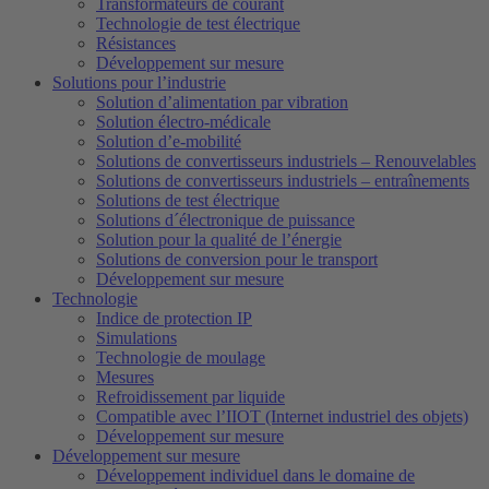
Transformateurs de courant
Technologie de test électrique
Résistances
Développement sur mesure
Solutions pour l’industrie
Solution d’alimentation par vibration
Solution électro-médicale
Solution d’e-mobilité
Solutions de convertisseurs industriels – Renouvelables
Solutions de convertisseurs industriels – entraînements
Solutions de test électrique
Solutions d´électronique de puissance
Solution pour la qualité de l’énergie
Solutions de conversion pour le transport
Développement sur mesure
Technologie
Indice de protection IP
Simulations
Technologie de moulage
Mesures
Refroidissement par liquide
Compatible avec l’IIOT (Internet industriel des objets)
Développement sur mesure
Développement sur mesure
Développement individuel dans le domaine de