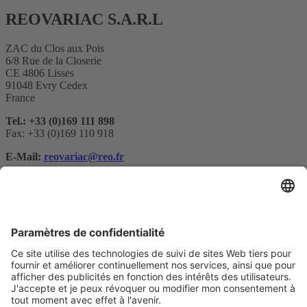
REOVARIAC S.A.R.L
ZAC du Clos aux Pois
6/8 Rue de la Closerie
CE 4806 Lisses
91048 Evry Cedex
France
Tel.: +33 (0)169 111 898
Fax: +33 (0)169 110 918
E-Mail:
reovariac@reo.fr
Abonnement à la newsletter
Votre e-maill*
Oui, je confirme que je souhaite recevoir la newsletter de REO
AG et que je suis informé du traitement de mes données.