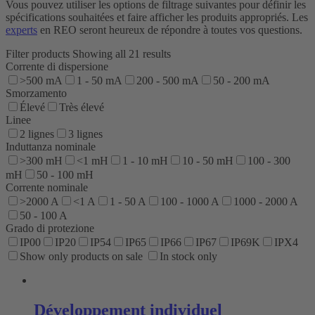
Vous pouvez utiliser les options de filtrage suivantes pour définir les
spécifications souhaitées et faire afficher les produits appropriés. Les
experts
en REO seront heureux de répondre à toutes vos questions.
Filter products
Showing all 21 results
Corrente di dispersione
>500 mA
1 - 50 mA
200 - 500 mA
50 - 200 mA
Smorzamento
Élevé
Très élevé
Linee
2 lignes
3 lignes
Induttanza nominale
>300 mH
<1 mH
1 - 10 mH
10 - 50 mH
100 - 300
mH
50 - 100 mH
Corrente nominale
>2000 A
<1 A
1 - 50 A
100 - 1000 A
1000 - 2000 A
50 - 100 A
Grado di protezione
IP00
IP20
IP54
IP65
IP66
IP67
IP69K
IPX4
Show only products on sale
In stock only
Développement individuel