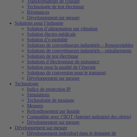
Transformateurs de courant
Technologie de test électrique
Résistances
Développement sur mesure
Solutions pour l’industrie
Solution d’alimentation par vibration
Solution électro-médicale
Solution d’e-mobilité
Solutions de convertisseurs industriels – Renouvelables
Solutions de convertisseurs industriels – entraînements
Solutions de test électrique
Solutions d´électronique de puissance
Solution pour la qualité de l’énergie
Solutions de conversion pour le transport
Développement sur mesure
Technologie
Indice de protection IP
Simulations
Technologie de moulage
Mesures
Refroidissement par liquide
Compatible avec l’IIOT (Internet industriel des objets)
Développement sur mesure
Développement sur mesure
Développement individuel dans le domaine de