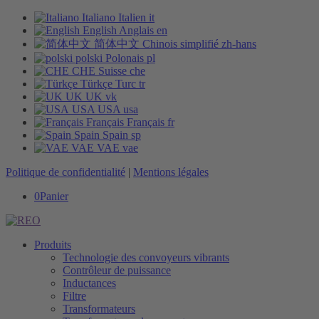
Italiano
Italien
it
English
Anglais
en
简体中文
Chinois simplifié
zh-hans
polski
Polonais
pl
CHE
Suisse
che
Türkçe
Turc
tr
UK
UK
vk
USA
USA
usa
Français
Français
fr
Spain
Spain
sp
VAE
VAE
vae
Politique de confidentialité
|
Mentions légales
0
Panier
Produits
Technologie des convoyeurs vibrants
Contrôleur de puissance
Inductances
Filtre
Transformateurs