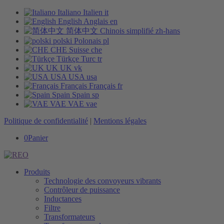
Italiano
Italien
it
English
Anglais
en
简体中文
Chinois simplifié
zh-hans
polski
Polonais
pl
CHE
Suisse
che
Türkçe
Turc
tr
UK
UK
vk
USA
USA
usa
Français
Français
fr
Spain
Spain
sp
VAE
VAE
vae
Politique de confidentialité
|
Mentions légales
0
Panier
Produits
Technologie des convoyeurs vibrants
Contrôleur de puissance
Inductances
Filtre
Transformateurs