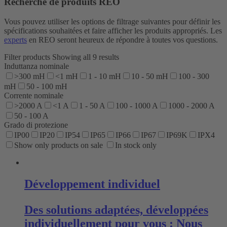
Recherche de produits REO
Vous pouvez utiliser les options de filtrage suivantes pour définir les
spécifications souhaitées et faire afficher les produits appropriés. Les
experts
en REO seront heureux de répondre à toutes vos questions.
Filter products
Showing all 9 results
Induttanza nominale
>300 mH
<1 mH
1 - 10 mH
10 - 50 mH
100 - 300
mH
50 - 100 mH
Corrente nominale
>2000 A
<1 A
1 - 50 A
100 - 1000 A
1000 - 2000 A
50 - 100 A
Grado di protezione
IP00
IP20
IP54
IP65
IP66
IP67
IP69K
IPX4
Show only products on sale
In stock only
Développement individuel
Des solutions adaptées, développées
individuellement pour vous : Nous