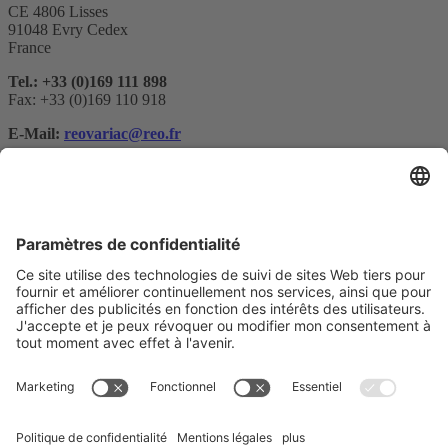
CE 4806 Lisses
91048 Evry Cedex
France
Tel.: +33 (0)169 111 898
Fax: +33 (0)169 110 918
E-Mail:
reovariac@reo.fr
Abonnement à la newsletter
Votre e-maill*
Oui, je confirme que je souhaite recevoir la newsletter de REO
AG et que je suis informé du traitement de mes données.
Nous utilisons Sendinblue comme plateforme de marketing. En
remplissant et en soumettant le formulaire, vous reconnaissez que les
informations que vous fournissez seront transférées à Sendinblue
pour être traitées conformément aux
conditions d'utilisation
.