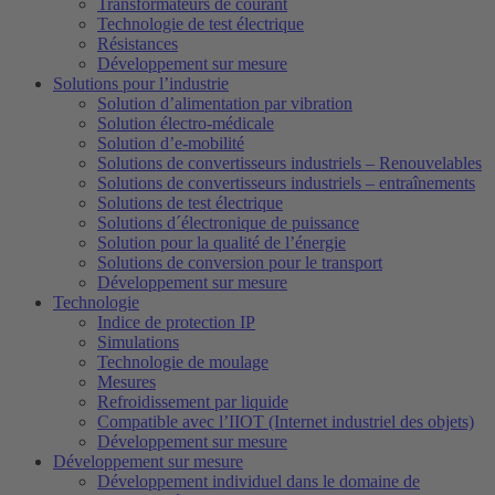
Transformateurs de courant
Technologie de test électrique
Résistances
Développement sur mesure
Solutions pour l’industrie
Solution d’alimentation par vibration
Solution électro-médicale
Solution d’e-mobilité
Solutions de convertisseurs industriels – Renouvelables
Solutions de convertisseurs industriels – entraînements
Solutions de test électrique
Solutions d´électronique de puissance
Solution pour la qualité de l’énergie
Solutions de conversion pour le transport
Développement sur mesure
Technologie
Indice de protection IP
Simulations
Technologie de moulage
Mesures
Refroidissement par liquide
Compatible avec l’IIOT (Internet industriel des objets)
Développement sur mesure
Développement sur mesure
Développement individuel dans le domaine de