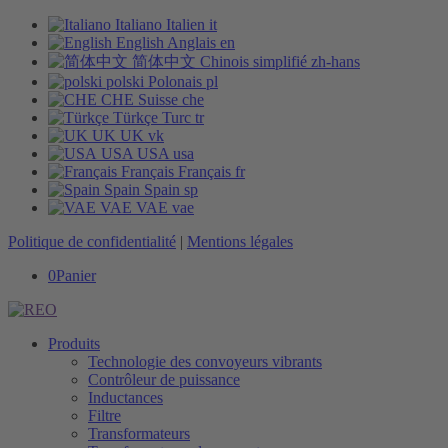
Italiano
Italien
it
English
Anglais
en
简体中文
Chinois simplifié
zh-hans
polski
Polonais
pl
CHE
Suisse
che
Türkçe
Turc
tr
UK
UK
vk
USA
USA
usa
Français
Français
fr
Spain
Spain
sp
VAE
VAE
vae
Politique de confidentialité
|
Mentions légales
0
Panier
Produits
Technologie des convoyeurs vibrants
Contrôleur de puissance
Inductances
Filtre
Transformateurs