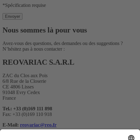
*Spécification requise
Nous sommes là pour vous
Avez-vous des questions, des demandes ou des suggestions ?
N’hésitez pas à nous contacter :
REOVARIAC S.A.R.L
ZAC du Clos aux Pois
6/8 Rue de la Closerie
CE 4806 Lisses
91048 Evry Cedex
France
Tel.: +33 (0)169 111 898
Fax: +33 (0)169 110 918
E-Mail:
reovariac@reo.fr