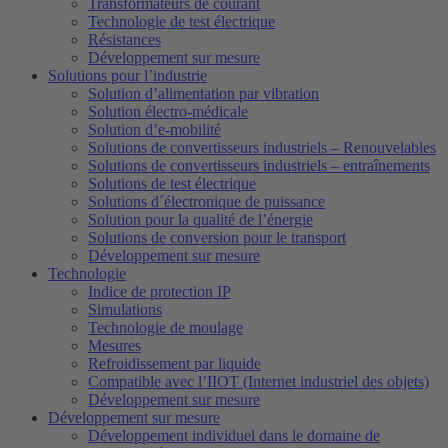
Transformateurs de courant
Technologie de test électrique
Résistances
Développement sur mesure
Solutions pour l’industrie
Solution d’alimentation par vibration
Solution électro-médicale
Solution d’e-mobilité
Solutions de convertisseurs industriels – Renouvelables
Solutions de convertisseurs industriels – entraînements
Solutions de test électrique
Solutions d´électronique de puissance
Solution pour la qualité de l’énergie
Solutions de conversion pour le transport
Développement sur mesure
Technologie
Indice de protection IP
Simulations
Technologie de moulage
Mesures
Refroidissement par liquide
Compatible avec l’IIOT (Internet industriel des objets)
Développement sur mesure
Développement sur mesure
Développement individuel dans le domaine de