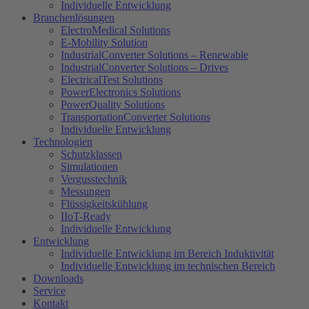
Individuelle Entwicklung
Branchenlösungen
ElectroMedical Solutions
E-Mobility Solution
IndustrialConverter Solutions – Renewable
IndustrialConverter Solutions – Drives
ElectricalTest Solutions
PowerElectronics Solutions
PowerQuality Solutions
TransportationConverter Solutions
Individuelle Entwicklung
Technologien
Schutzklassen
Simulationen
Vergusstechnik
Messungen
Flüssigkeitskühlung
IIoT-Ready
Individuelle Entwicklung
Entwicklung
Individuelle Entwicklung im Bereich Induktivität
Individuelle Entwicklung im technischen Bereich
Downloads
Service
Kontakt