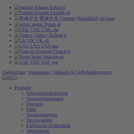
Italiano
Italian
it
English
English
en
简体中文
Chinese (Simplified)
zh-hans
polski
Polish
pl
CHE
CHE
che
Türkçe
Turkish
tr
UK
UK
vk
USA
USA
usa
Français
French
fr
Spain
Spanien
sp
VAE
VAE
vae
Datenschutz
|
Impressum
|
Verkaufs & Lieferbedingungen
Produkte
Schwingfördertechnik
Stromversorgungen
Drosseln
Filter
Transformatoren
Stromwandler
Elektrische Prüftechnik
Widerstände