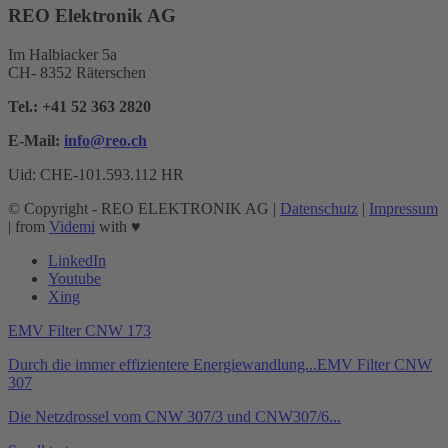
REO Elektronik AG
Im Halbiacker 5a
CH- 8352 Räterschen
Tel.:
+41 52 363 2820
E-Mail:
info@reo.
ch
Uid: CHE-101.593.112 HR
© Copyright - REO ELEKTRONIK AG |
Datenschutz
|
Impressum
| from
Videmi
with ♥︎
LinkedIn
Youtube
Xing
EMV Filter CNW 173
Durch die immer effizientere Energiewandlung...
EMV Filter CNW
307
Die Netzdrossel vom CNW 307/3 und CNW307/6...