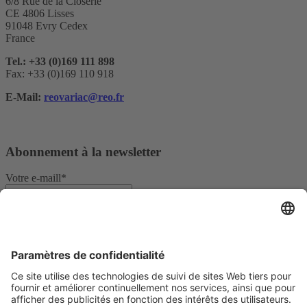
6/8 Rue de la Closerie
CE 4806 Lisses
91048 Evry Cedex
France
Tel.: +33 (0)169 111 898
Fax: +33 (0)169 110 918
E-Mail:
reovariac@reo.fr
Abonnement à la newsletter
Votre e-maill*
Oui, je confirme que je souhaite recevoir la newsletter de REO
AG et que je suis informé du traitement de mes données.
Nous utilisons Sendinblue comme plateforme de marketing. En
remplissant et en soumettant le formulaire, vous reconnaissez que les
informations que vous fournissez seront transférées à Sendinblue
pour être traitées conformément aux
conditions d'utilisation
.