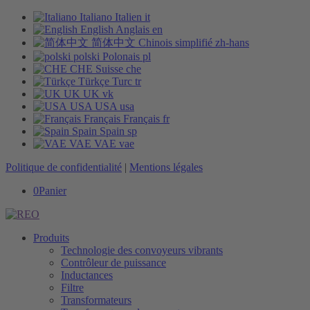
Italiano
Italien
it
English
Anglais
en
简体中文
Chinois simplifié
zh-hans
polski
Polonais
pl
CHE
Suisse
che
Türkçe
Turc
tr
UK
UK
vk
USA
USA
usa
Français
Français
fr
Spain
Spain
sp
VAE
VAE
vae
Politique de confidentialité
|
Mentions légales
0
Panier
Produits
Technologie des convoyeurs vibrants
Contrôleur de puissance
Inductances
Filtre
Transformateurs