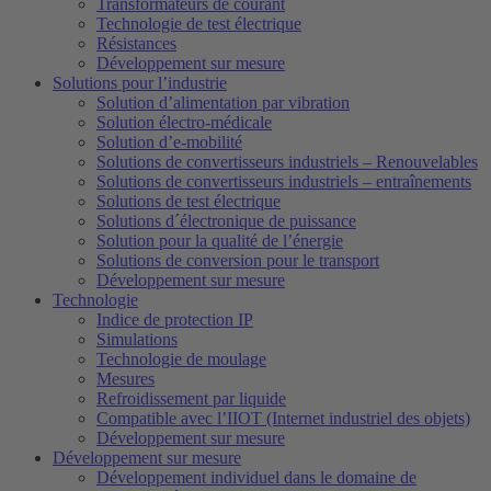
Transformateurs de courant
Technologie de test électrique
Résistances
Développement sur mesure
Solutions pour l’industrie
Solution d’alimentation par vibration
Solution électro-médicale
Solution d’e-mobilité
Solutions de convertisseurs industriels – Renouvelables
Solutions de convertisseurs industriels – entraînements
Solutions de test électrique
Solutions d´électronique de puissance
Solution pour la qualité de l’énergie
Solutions de conversion pour le transport
Développement sur mesure
Technologie
Indice de protection IP
Simulations
Technologie de moulage
Mesures
Refroidissement par liquide
Compatible avec l’IIOT (Internet industriel des objets)
Développement sur mesure
Développement sur mesure
Développement individuel dans le domaine de