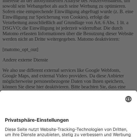
Interesse an der anonymisierten Analyse des Nutzerverhaltens, um
sowohl sein Webangebot als auch seine Werbung zu optimieren.
Sofern eine entsprechende Einwilligung abgefragt wurde (z. B. eine
Einwilligung zur Speicherung von Cookies), erfolgt die
Verarbeitung ausschließlich auf Grundlage von Art. 6 Abs. 1 lit. a
DSGVO; die Einwilligung ist jederzeit widerrufbar. Die durch
Matomo erfassten Informationen über die Benutzung dieser Website
werden nicht an Dritte weitergegeben. Matomo deaktivieren:
[matomo_opt_out]
Andere externe Dienste
We also use different external services like Google Webfonts,
Google Maps, and external Video providers. Da diese Anbieter
möglicherweise personenbezogene Daten von Ihnen speichern,
können Sie diese hier deaktivieren. Bitte beachten Sie, dass eine
Deaktivierung dieser Cookies die Funktionalität und das Aussehen
unserer Webseite erheblich beeinträchtigen kann. Die Änderungen
werden nach einem Neuladen der Seite wirksam.
Google Webfont Einstellungen:
Click to enable/disable Google Webfonts.
Google Maps Einstellungen: