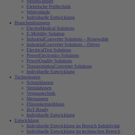
Stromwandler
Elektrische Prüftechnik
Widerstände
Individuelle Entwicklung
Branchenlösungen
ElectroMedical Solutions
E-Mobility Solution
IndustrialConverter Solutions – Renewable
IndustrialConverter Solutions – Drives
ElectricalTest Solutions
PowerElectronics Solutions
PowerQuality Solutions
TransportationConverter Solutions
Individuelle Entwicklung
Technologien
Schutzklassen
Simulationen
Vergusstechnik
Messungen
Flüssigkeitskühlung
IIoT-Ready
Individuelle Entwicklung
Entwicklung
Individuelle Entwicklung im Bereich Induktivität
Individuelle Entwicklung im technischen Bereich