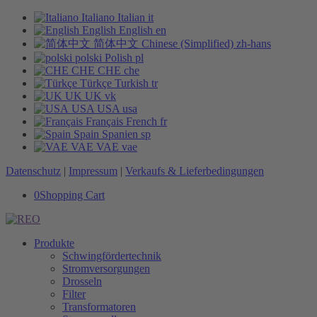
Italiano
Italian
it
English
English
en
简体中文
Chinese (Simplified)
zh-hans
polski
Polish
pl
CHE
CHE
che
Türkçe
Turkish
tr
UK
UK
vk
USA
USA
usa
Français
French
fr
Spain
Spanien
sp
VAE
VAE
vae
Datenschutz
|
Impressum
|
Verkaufs & Lieferbedingungen
0
Shopping Cart
Produkte
Schwingfördertechnik
Stromversorgungen
Drosseln
Filter
Transformatoren