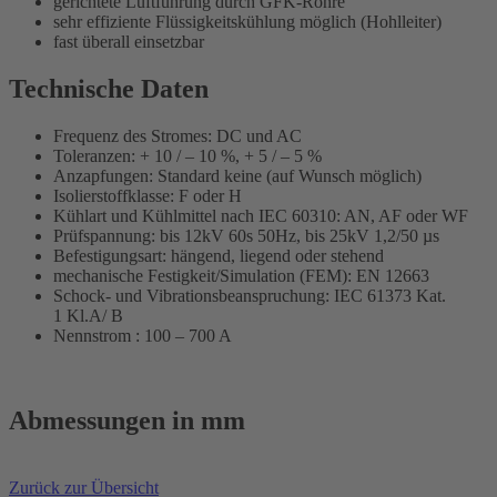
gerichtete Luftführung durch GFK-Rohre
sehr effiziente Flüssigkeitskühlung möglich (Hohlleiter)
fast überall einsetzbar
Technische Daten
Frequenz des Stromes: DC und AC
Toleranzen: + 10 / – 10 %, + 5 / – 5 %
Anzapfungen: Standard keine (auf Wunsch möglich)
Isolierstoffklasse: F oder H
Kühlart und Kühlmittel nach IEC 60310: AN, AF oder WF
Prüfspannung: bis 12kV 60s 50Hz, bis 25kV 1,2/50 µs
Befestigungsart: hängend, liegend oder stehend
mechanische Festigkeit/Simulation (FEM): EN 12663
Schock- und Vibrationsbeanspruchung: IEC 61373 Kat.
1
Kl.A
/ B
Nennstrom : 100 – 700 A
Abmessungen in mm
Zurück zur Übersicht