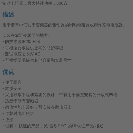
制动电阻器，最大持续功率：300W
描述
用于带有中低功率变频器的驱动器的制动电阻器或用作充电电阻器。
安装在靠近变频器的地方。
• 防护等级IP20/IP54
• 可根据要求提供更高的防护等级
• 测试电压 2.5kV AC
• 可根据要求提供其他容量和安装尺寸
优点
• 便于组合
• 本质安全
• 采用非常平坦和紧凑的设计，带有用于垂直安装的开放式凹槽
• 适应于所有变频器
• 散热性能非常好，可安装在散热器上
• 过载时电阻很大
• 快接
• 也有UL认证的产品，见“雷欧REO 的UL认证产品”概述。