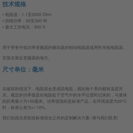
技术规格
• 电阻值：1.1至2000 Ohm
• 持续功率：50至300 W
• 最大工作电压：900 V
用于带有中低功率变频器的驱动器的制动电阻器或用作充电电阻器。
安装在靠近变频器的地方。
尺寸单位：毫米
在破坏的情况下，电阻器会变成高电阻，因此每个系列都有温度开
关。规定的功率值是在电阻处于空气中的水平位置时记录的，与基体
的距离最小为100毫米。功率值指的是标准产品，在环境温度为20℃
时，标准公差为+/-10%。
我们也很乐意制造标准组合之外的定制解决方案–请与我们联系!