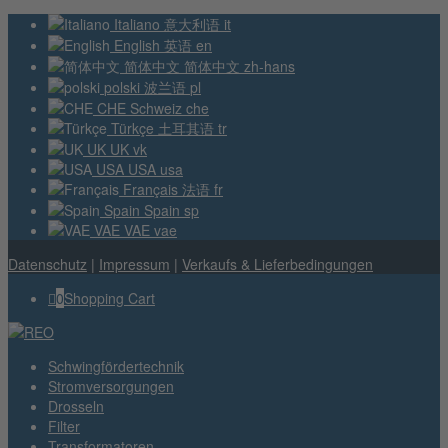
Italiano
意大利语
it
English
英语
en
简体中文
简体中文
zh-hans
polski
波兰语
pl
CHE
Schweiz
che
Türkçe
土耳其语
tr
UK
UK
vk
USA
USA
usa
Français
法语
fr
Spain
Spain
sp
VAE
VAE
vae
Datenschutz
|
Impressum
|
Verkaufs & Lieferbedingungen
0
Shopping Cart
Schwingfördertechnik
Stromversorgungen
Drosseln
Filter
Transformatoren