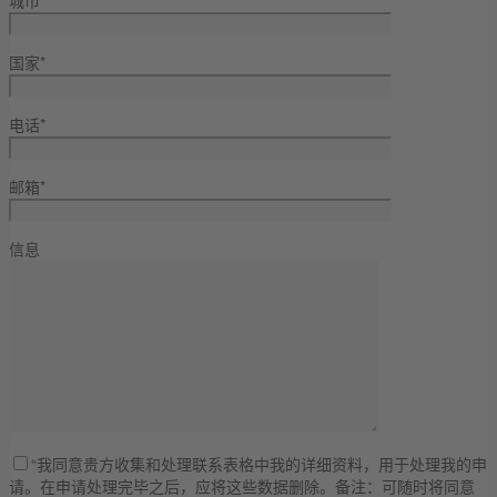
国家*
电话*
邮箱*
信息
“我同意贵方收集和处理联系表格中我的详细资料，用于处理我的申
请。在申请处理完毕之后，应将这些数据删除。备注：可随时将同意