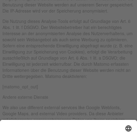
Benutzung dieser Website werden auf unserem Server gespeichert.
Die IP-Adresse wird vor der Speicherung anonymisiert.
Die Nutzung dieses Analyse-Tools erfolgt auf Grundlage von Art. 6
Abs. 1 lit. f DSGVO. Der Websitebetreiber hat ein berechtigtes
Interesse an der anonymisierten Analyse des Nutzerverhaltens, um
sowohl sein Webangebot als auch seine Werbung zu optimieren.
Sofern eine entsprechende Einwilligung abgefragt wurde (z. B. eine
Einwilligung zur Speicherung von Cookies), erfolgt die Verarbeitung
ausschließlich auf Grundlage von Art. 6 Abs. 1 lit. a DSGVO; die
Einwilligung ist jederzeit widerrufbar. Die durch Matomo erfassten
Informationen über die Benutzung dieser Website werden nicht an
Dritte weitergegeben. Matomo deaktivieren:
[matomo_opt_out]
Andere externe Dienste
We also use different external services like Google Webfonts,
Google Maps, and external Video providers. Da diese Anbieter
möglicherweise personenbezogene Daten von Ihnen speichern,
können Sie diese hier deaktivieren. Bitte beachten Sie, dass eine
Deaktivierung dieser Cookies die Funktionalität und das Aussehen