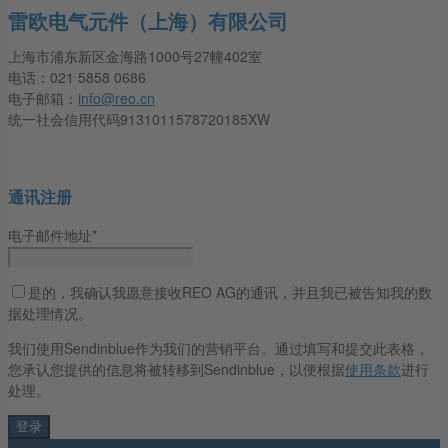
雷欧电气元件（上海）有限公司
上海市浦东新区金海路1000号27幢402室
电话：021 5858 0686
电子邮箱：
info@reo.cn
统一社会信用代码9131011578720185XW
通讯注册
电子邮件地址*
是的，我确认我愿意接收REO AG的通讯，并且我已被告知我的数
据处理情况。
我们使用Sendinblue作为我们的营销平台。通过填写和提交此表格，
您承认您提供的信息将被转移到Sendinblue，以便根据
使用条款
进行
处理。