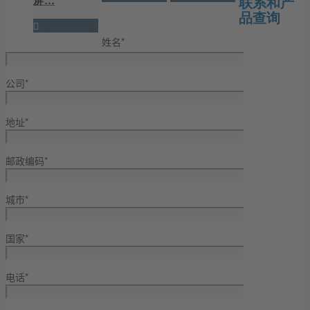
联系和产
品查询
Show Details
姓名*
公司*
地址*
邮政编码*
城市*
国家*
电话*