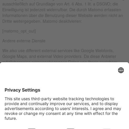
ausschließlich auf Grundlage von Art. 6 Abs. 1 lit. a DSGVO; die
Einwilligung ist jederzeit widerrufbar. Die durch Matomo erfassten
Informationen über die Benutzung dieser Website werden nicht an
Dritte weitergegeben. Matomo deaktivieren:
[matomo_opt_out]
Andere externe Dienste
We also use different external services like Google Webfonts,
Google Maps, and external Video providers. Da diese Anbieter
möglicherweise personenbezogene Daten von Ihnen speichern,
können Sie diese hier deaktivieren. Bitte beachten Sie, dass eine
Deaktivierung dieser Cookies die Funktionalität und das Aussehen
unserer Webseite erheblich beeinträchtigen kann. Die Änderungen
werden nach einem Neuladen der Seite wirksam.
Google Webfont Einstellungen:
Click to enable/disable Google Webfonts.
Google Maps Einstellungen:
Click to enable/disable Google Maps.