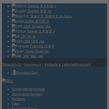
Italiano
意大利语
it
English
英语
en
简体中文
简体中文
zh-hans
polski
波兰语
pl
CHE
Schweiz
che
Türkçe
土耳其语
tr
UK
UK
vk
USA
USA
usa
Français
法语
fr
Spain
Spain
sp
VAE
VAE
vae
Datenschutz
|
Impressum
|
Verkaufs & Lieferbedingungen
0
Shopping Cart
Schwingfördertechnik
Stromversorgungen
Drosseln
Filter
Transformatoren