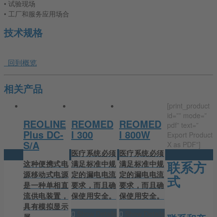
• 试验现场
• 工厂和服务应用场合
技术规格
回到概览
相关产品
[print_product
id=”” mode=”
REOLINE
REOMED
REOMED
pdf” text=”
Plus DC-
I 300
I 800W
Export Product
S/A
X as PDF”]
医疗系统必须
医疗系统必须
联系方
这种便携式电
满足标准中规
满足标准中规
源移动式电源
定的漏电电流
定的漏电电流
式
是一种单相直
要求，而且确
要求，而且确
流供电装置，
保使用安全。
保使用安全。
具有模拟显示
Show Details
Show Details
屏…