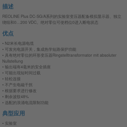
描述
REOLINE Plus DC-SG/A系列的实验室变压器配备模拟显示器、独立
绕组和0…200 VDC。绝对零位可使档位0进入断电状态
优点
• N2米长电源电缆
• 可发光电源开关，集成热学短路保护功能
• 具有绝对零位的环形变压器Ringstelltransformator mit absoluter
Nullstellung
• 输出端有4毫米的安全插座
• 可能出现短时间过载
• 轻松连接
• 不产生电磁干扰
• 根据要求进行修改
• 剩余波纹48%
• 选配的浪涌电流限制功能
典型应用
• 实验室