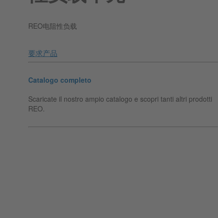
REO电阻性负载
要求产品
Catalogo completo
Scaricate il nostro ampio catalogo e scopri tanti altri prodotti
REO.