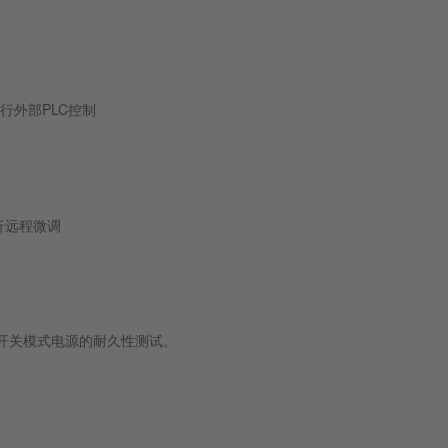
行外部PLC控制
行远程微调
开关模式电源的耐久性测试。