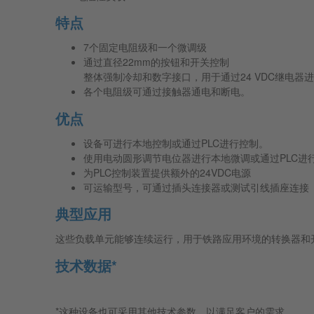
特点
7个固定电阻级和一个微调级
通过直径22mm的按钮和开关控制
整体强制冷却和数字接口，用于通过24 VDC继电器进
各个电阻级可通过接触器通电和断电。
优点
设备可进行本地控制或通过PLC进行控制。
使用电动圆形调节电位器进行本地微调或通过PLC进
为PLC控制装置提供额外的24VDC电源
可运输型号，可通过插头连接器或测试引线插座连接
典型应用
这些负载单元能够连续运行，用于铁路应用环境的转换器和
技术数据*
*这种设备也可采用其他技术参数，以满足客户的需求。