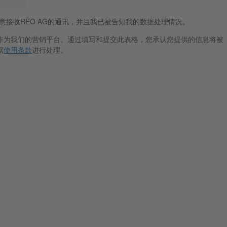
意接收REO AG的通讯，并且我已被告知我的数据处理情况。
blue作为我们的营销平台。通过填写和提交此表格，您承认您提供的信息将被
据
使用条款
进行处理。