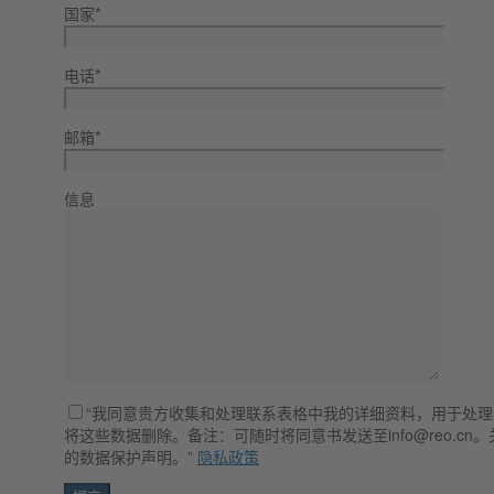
国家*
电话*
邮箱*
信息
“我同意贵方收集和处理联系表格中我的详细资料，用于处
将这些数据删除。备注：可随时将同意书发送至info@reo.c
的数据保护声明。”
隐私政策