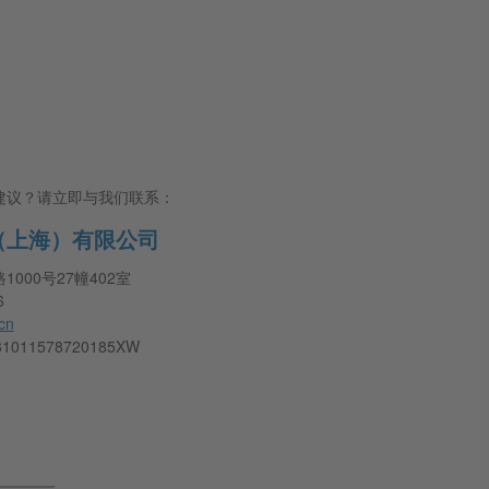
建议？请立即与我们联系：
（上海）有限公司
000号27幢402室
6
cn
11578720185XW