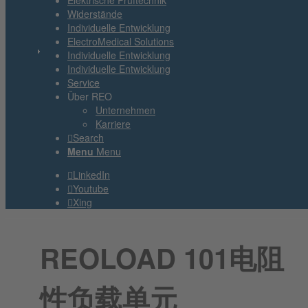
Elektrische Prüftechnik
Widerstände
Individuelle Entwicklung
ElectroMedical Solutions
Individuelle Entwicklung
Individuelle Entwicklung
Service
Über REO
Unternehmen
Karriere
Search
Menu
Menu
LinkedIn
Youtube
Xing
REOLOAD 101电阻
性负载单元