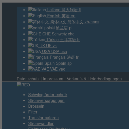
Italiano
意大利语
it
English
英语
en
简体中文
简体中文
zh-hans
polski
波兰语
pl
CHE
Schweiz
che
Türkçe
土耳其语
tr
UK
UK
vk
USA
USA
usa
Français
法语
fr
Spain
Spain
sp
VAE
VAE
vae
Datenschutz
|
Impressum
|
Verkaufs & Lieferbedingungen
Schwingfördertechnik
Stromversorgungen
Drosseln
Filter
Transformatoren
Stromwandler