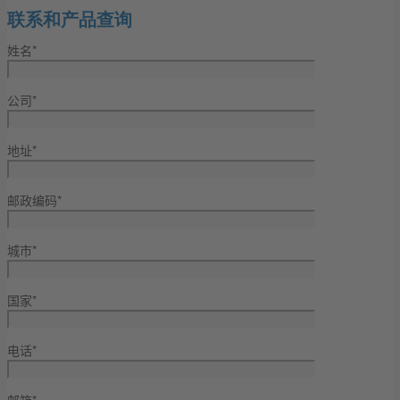
联系和产品查询
姓名*
公司*
地址*
邮政编码*
城市*
国家*
电话*
邮箱*