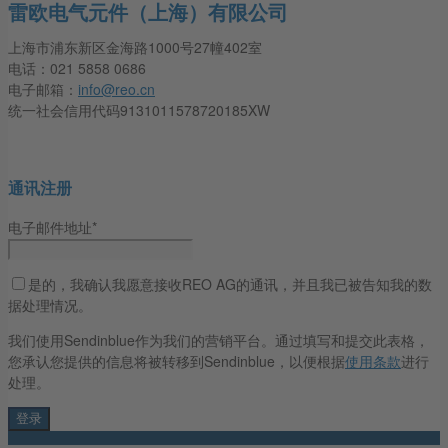
雷欧电气元件（上海）有限公司
上海市浦东新区金海路1000号27幢402室
电话：021 5858 0686
电子邮箱：
info@reo.cn
统一社会信用代码9131011578720185XW
通讯注册
电子邮件地址*
是的，我确认我愿意接收REO AG的通讯，并且我已被告知我的数
据处理情况。
我们使用Sendinblue作为我们的营销平台。通过填写和提交此表格，
您承认您提供的信息将被转移到Sendinblue，以便根据
使用条款
进行
处理。