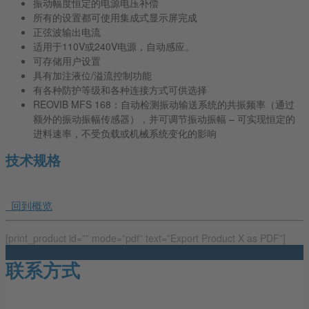
振动幅度恒定的电源电压补偿
所有的设置都可使用集成式显示屏完成
正弦波输出电流
适用于110V或240V电源，自动感应。
可存储用户设置
具有加注液位/溢流控制功能
有各种防护等级和各种连接方式可供选择
REOVIB MFS 168：自动检测振动输送系统的共振频率（通过
额外的振动振幅传感器），并可调节振动振幅 – 可实现恒定的
进料速率，不受负载或机械系统变化的影响
技术规格
回到概览
[print_product id=”” mode=”pdf” text=”Export Product X as PDF”]
联系方式