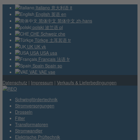
Italiano
意大利语
it
English
英语
en
简体中文
简体中文
zh-hans
polski
波兰语
pl
CHE
Schweiz
che
Türkçe
土耳其语
tr
UK
UK
vk
USA
USA
usa
Français
法语
fr
Spain
Spain
sp
VAE
VAE
vae
Datenschutz
|
Impressum
|
Verkaufs & Lieferbedingungen
Schwingfördertechnik
Stromversorgungen
Drosseln
Filter
Transformatoren
Stromwandler
Elektrische Prüftechnik