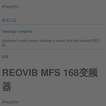
IP54或IP20
要求产品
Catalogo completo
Scaricate il nostro ampio catalogo e scopri tanti altri prodotti REO.
认证
REOVIB MFS 168变频
器
IP54或IP20