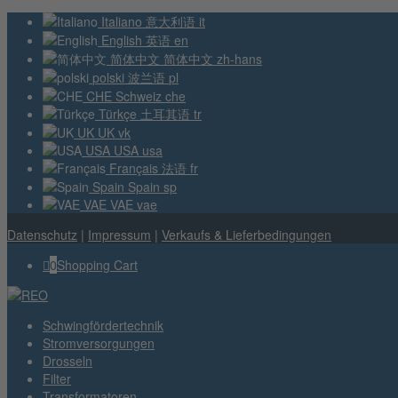
Italiano
意大利语
it
English
英语
en
简体中文
简体中文
zh-hans
polski
波兰语
pl
CHE
Schweiz
che
Türkçe
土耳其语
tr
UK
UK
vk
USA
USA
usa
Français
法语
fr
Spain
Spain
sp
VAE
VAE
vae
Datenschutz
|
Impressum
|
Verkaufs & Lieferbedingungen
0
Shopping Cart
Schwingfördertechnik
Stromversorgungen
Drosseln
Filter
Transformatoren