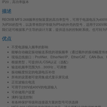
IP20，高功率版本
描述
REOVIB MFS 268频率控制装置的高功率型号，可用于电源电压为4
为IP20的型号，以及带有防护等级为IP54的外壳的型号，适用于230V和
我们还可根据客户主导的设计方案，提供适当的控制柜系统。也可转为REOVI
优点
不受电源输入频率的影响
能够自动确定振动输送系统的谐振频率（通过额外的振动幅度传
现场总线接口：ProfiNet、EtherNet/IP、EtherCAT、CAN-Bus、Pr
根据类型，可提供UL/CSA认证（选配）
输送机频率范围为5…300Hz，可调整
振动幅度恒定的电源电压补偿
所有的设置都可使用集成式显示屏完成
正弦波输出电流
可用于230V或400V的电源输入
可存储用户设置
满料/溢流控制
有各种保护等级和连接器方案的型号可供选择