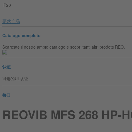
IP20
要求产品
Catalogo completo
Scaricate il nostro ampio catalogo e scopri tanti altri prodotti REO.
认证
可选的UL认证
接口
REOVIB MFS 268 HP