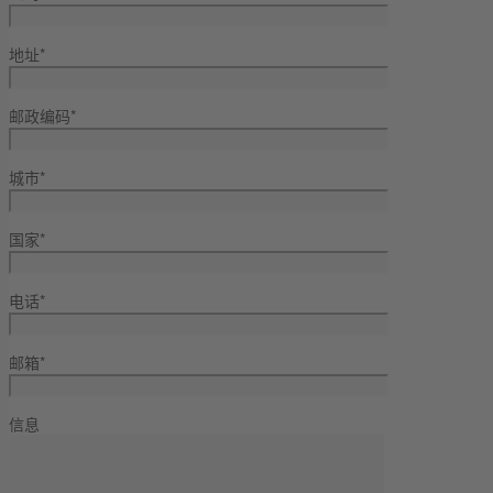
地址*
邮政编码*
城市*
国家*
电话*
邮箱*
信息