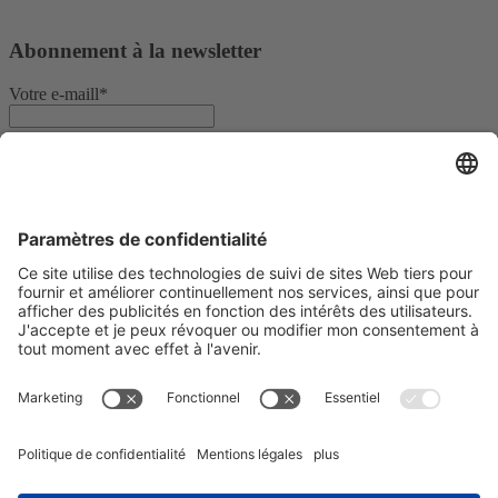
Abonnement à la newsletter
Votre e-maill*
Oui, je confirme que je souhaite recevoir la newsletter de REO
AG et que je suis informé du traitement de mes données.
Nous utilisons Sendinblue comme plateforme de marketing. En
remplissant et en soumettant le formulaire, vous reconnaissez que les
informations que vous fournissez seront transférées à Sendinblue
pour être traitées conformément aux
conditions d'utilisation
.
© Copyright - REO AG |
Politique de confidentialité
|
Mentions
légales
| from
Videmi
with ♥︎
LinkedIn
Youtube
Xing
CONTRÔLEUR D’ANGLE DE PHASE REOVIB RTS