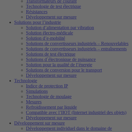
Transformateurs de courant
Technologie de test électrique
Résistances
Développement sur mesure
Solutions pour l’industrie
Solution d’alimentation par vibration
Solution électro-médicale
Solution d’e-mobilité
Solutions de convertisseurs industriels – Renouvelables
Solutions de convertisseurs industriels – entraînements
Solutions de test électrique
Solutions d´électronique de puissance
Solution pour la qualité de l’énergie
Solutions de conversion pour le transport
Développement sur mesure
Technologie
Indice de protection IP
Simulations
Technologie de moulage
Mesures
Refroidissement par liquide
Compatible avec l’IIOT (Internet industriel des objets)
Développement sur mesure
Développement sur mesure
Développement individuel dans le domaine de