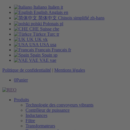
Italiano
Italien
it
English
Anglais
en
简体中文
Chinois simplifié
zh-hans
polski
Polonais
pl
CHE
Suisse
che
Türkçe
Turc
tr
UK
UK
vk
USA
USA
usa
Français
Français
fr
Spain
Spain
sp
VAE
VAE
vae
Politique de confidentialité
|
Mentions légales
0
Panier
Produits
Technologie des convoyeurs vibrants
Contrôleur de puissance
Inductances
Filtre
Transformateurs