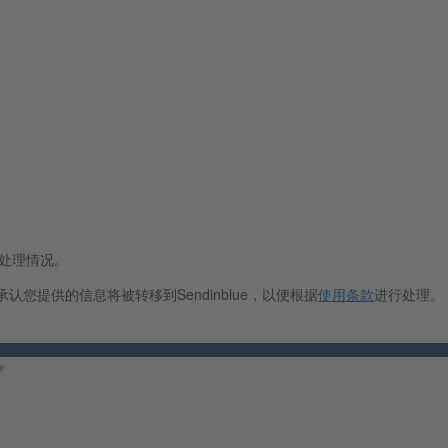
据处理情况。
认您提供的信息将被转移到Sendinblue，以便根据
使用条款
进行处理。
︎