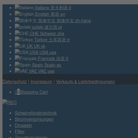
Italiano
意大利语
it
English
英语
en
简体中文
简体中文
zh-hans
polski
波兰语
pl
CHE
Schweiz
che
Türkçe
土耳其语
tr
UK
UK
vk
USA
USA
usa
Français
法语
fr
Spain
Spain
sp
VAE
VAE
vae
Datenschutz
|
Impressum
|
Verkaufs & Lieferbedingungen
0
Shopping Cart
Schwingfördertechnik
Stromversorgungen
Drosseln
Filter
Transformatoren