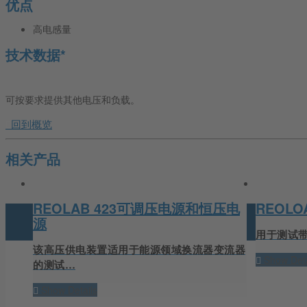
优点
高电感量
技术数据*
可按要求提供其他电压和负载。
回到概览
相关产品
REOLAB 423可调压电源和恒压电
REOL
源
用于测试
该高压供电装置适用于能源领域换流器变流器
Show Deta
的测试…
Show Details