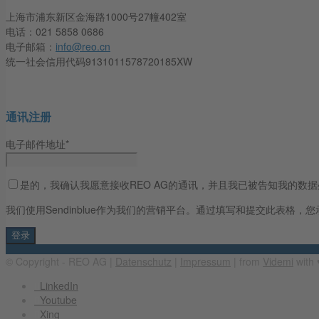
上海市浦东新区金海路1000号27幢402室
电话：021 5858 0686
电子邮箱：
info@reo.cn
统一社会信用代码9131011578720185XW
通讯注册
电子邮件地址*
是的，我确认我愿意接收REO AG的通讯，并且我已被告知我的数
我们使用Sendinblue作为我们的营销平台。通过填写和提交此表格，您承
© Copyright - REO AG |
Datenschutz
|
Impressum
| from
Videmi
with ♥
LinkedIn
Youtube
Xing