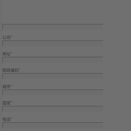
公司*
地址*
邮政编码*
城市*
国家*
电话*