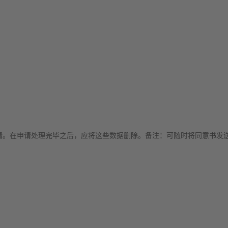
。在申请处理完毕之后，应将这些数据删除。备注：可随时将同意书发送至in