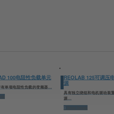
OAD 100电阻性负载单元
REOLAB 125可调
源
带有单项电阻性负载的变频器…
具有独立绕组和电机驱动装
ils
源…
Show Details