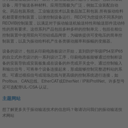
设备，用于输送各种材料。应用范围极为广泛，例如工业装配自动
化、药品包装系统、工业输送技术以及食品加工和包装.所有振动给料
机都需要控制装置，以便控制设备运行。REO可为您提供不同系列的
REOVIB控制装置，以满足对于振动输送机输送特性和输送部件流动特
性的所有要求。这些系列产品包括多种多样的控制单元，包括在相位
控制装置中使用双向可控硅或晶闸管，为磁铁提供可变电压的简单控
制装置，以及为振动给料机产生各类驱动频率和振幅的变频器。
设备的设计，包括从印刷电路板设计开始，直到防护等级IP54至IP65
的自立式外壳设计的一系列设计工序，印刷电路板能够通过控制柜设
备的安装导轨或安装板集成在设备的外壳或开关盒中。通过控制输入
和输出信号，可将单个设备连接起来，形成能够控制完整进料站的系
统。可通过模拟信号或现场总线与更高级的控制系统进行连接，如
Profibus、CAN总线、EtherCAT或EtherNet / IP和ProfiNet。许多型号
还可选配带UL-/CSA-认证。
主题网站
想了解更多关于振动输送技术的信息吗？敬请访问我们的振动输送技
术网站