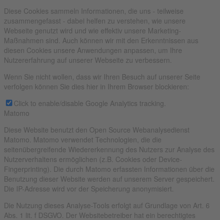
Diese Cookies sammeln Informationen, die uns - teilweise
zusammengefasst - dabei helfen zu verstehen, wie unsere
Webseite genutzt wird und wie effektiv unsere Marketing-
Maßnahmen sind. Auch können wir mit den Erkenntnissen aus
diesen Cookies unsere Anwendungen anpassen, um Ihre
Nutzererfahrung auf unserer Webseite zu verbessern.
Wenn Sie nicht wollen, dass wir Ihren Besuch auf unserer Seite
verfolgen können Sie dies hier in Ihrem Browser blockieren:
Click to enable/disable Google Analytics tracking.
Matomo
Diese Website benutzt den Open Source Webanalysedienst
Matomo. Matomo verwendet Technologien, die die
seitenübergreifende Wiedererkennung des Nutzers zur Analyse des
Nutzerverhaltens ermöglichen (z.B. Cookies oder Device-
Fingerprinting). Die durch Matomo erfassten Informationen über die
Benutzung dieser Website werden auf unserem Server gespeichert.
Die IP-Adresse wird vor der Speicherung anonymisiert.
Die Nutzung dieses Analyse-Tools erfolgt auf Grundlage von Art. 6
Abs. 1 lit. f DSGVO. Der Websitebetreiber hat ein berechtigtes