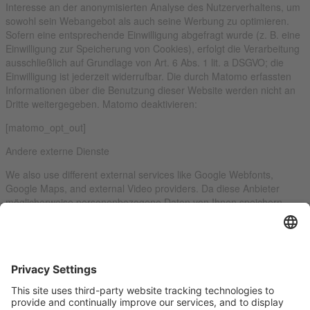
Interesse an der anonymisierten Analyse des Nutzerverhaltens, um
sowohl sein Webangebot als auch seine Werbung zu optimieren.
Sofern eine entsprechende Einwilligung abgefragt wurde (z. B. eine
Einwilligung zur Speicherung von Cookies), erfolgt die Verarbeitung
ausschließlich auf Grundlage von Art. 6 Abs. 1 lit. a DSGVO; die
Einwilligung ist jederzeit widerrufbar. Die durch Matomo erfassten
Informationen über die Benutzung dieser Website werden nicht an
Dritte weitergegeben. Matomo deaktivieren:
[matomo_opt_out]
Andere externe Dienste
We also use different external services like Google Webfonts,
Google Maps, and external Video providers. Da diese Anbieter
möglicherweise personenbezogene Daten von Ihnen speichern,
können Sie diese hier deaktivieren. Bitte beachten Sie, dass eine
Deaktivierung dieser Cookies die Funktionalität und das Aussehen
unserer Webseite erheblich beeinträchtigen kann. Die Änderungen
werden nach einem Neuladen der Seite wirksam.
Google Webfont Einstellungen:
Click to enable/disable Google Webfonts.