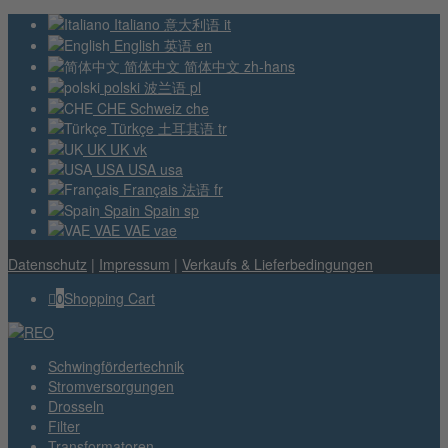
Italiano
意大利语
it
English
英语
en
简体中文
简体中文
zh-hans
polski
波兰语
pl
CHE
Schweiz
che
Türkçe
土耳其语
tr
UK
UK
vk
USA
USA
usa
Français
法语
fr
Spain
Spain
sp
VAE
VAE
vae
Datenschutz
|
Impressum
|
Verkaufs & Lieferbedingungen
0
Shopping Cart
Schwingfördertechnik
Stromversorgungen
Drosseln
Filter
Transformatoren