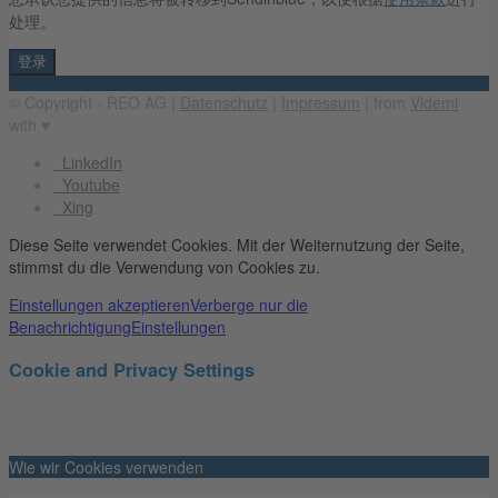
处理。
© Copyright - REO AG |
Datenschutz
|
Impressum
| from
Videmi
with ♥︎
LinkedIn
Youtube
Xing
Diese Seite verwendet Cookies. Mit der Weiternutzung der Seite,
stimmst du die Verwendung von Cookies zu.
Einstellungen akzeptieren
Verberge nur die
Benachrichtigung
Einstellungen
Cookie and Privacy Settings
Wie wir Cookies verwenden