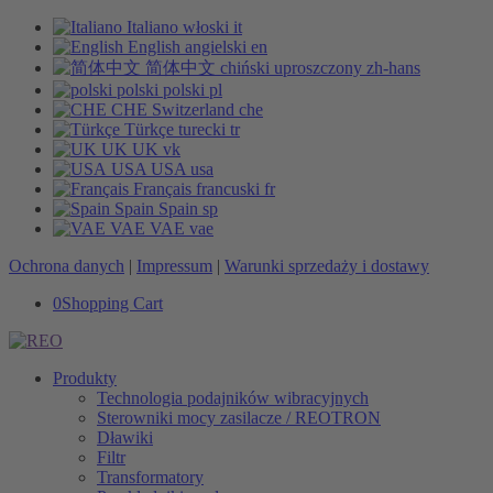
Italiano
włoski
it
English
angielski
en
简体中文
chiński uproszczony
zh-hans
polski
polski
pl
CHE
Switzerland
che
Türkçe
turecki
tr
UK
UK
vk
USA
USA
usa
Français
francuski
fr
Spain
Spain
sp
VAE
VAE
vae
Ochrona danych
|
Impressum
|
Warunki sprzedaży i dostawy
0
Shopping Cart
Produkty
Technologia podajników wibracyjnych
Sterowniki mocy zasilacze / REOTRON
Dławiki
Filtr
Transformatory