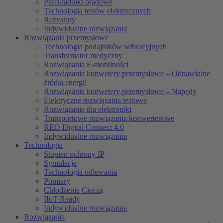
Przekładniki prądowe
Technologia testów elektrycznych
Rezystory
Indywidualne rozwiązania
Rozwiązania przemysłowe
Technologia podajników wibracyjnych
Transformator medyczny
Rozwiązania E-mobilności
Rozwiązania konwetery przemysłowe – Odnawialne
źródła energii
Rozwiązania konwetery przemysłowe – Napędy
Elektryczne rozwiązania testowe
Rozwiązania dla elektroniki
Transportowe rozwiązania konwerterowe
REO Digital Connect 4.0
Indywidualne rozwiązania
Technologia
Stopień ochrony IP
Symulacje
Technologia odlewania
Pomiary
Chłodzenie Cieczą
IIoT-Ready
Indywidualne rozwiązania
Rozwiązania