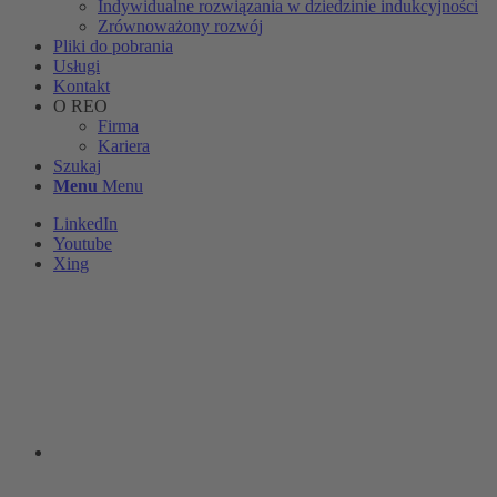
Indywidualne rozwiązania w dziedzinie indukcyjności
Zrównoważony rozwój
Pliki do pobrania
Usługi
Kontakt
O REO
Firma
Kariera
Szukaj
Menu
Menu
LinkedIn
Youtube
Xing