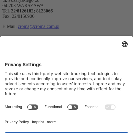
ul. Pożaryskiego 28
04-703 WARSZAWA
Tel. 22/8126182; 8123066
Fax. 22/8156906
E-Mail:
croma@croma.com.pl
Rejestracja biuletynu
Adres e-mail*
Tak, potwierdzam, że chcę otrzymywać biuletyn informacyjny
REO AG i że jestem poinformowany o przetwarzaniu moich
danych.
Jako platformy marketingowej używamy Sendinblue. Wypełniając i
wysyłając formularz, przyjmujesz do wiadomości, że podane przez
Ciebie informacje zostaną przekazane Sendinblue do przetwarzania
zgodnie z
Warunkami użytkowania
.