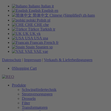
Italiano
Italian
it
English
English
en
简体中文
Chinese (Simplified)
zh-hans
polski
Polish
pl
CHE
CHE
che
Türkçe
Turkish
tr
UK
UK
vk
USA
USA
usa
Français
French
fr
Spain
Spanien
sp
VAE
VAE
vae
Datenschutz
|
Impressum
|
Verkaufs & Lieferbedingungen
0
Shopping Cart
Produkte
Schwingfördertechnik
Stromversorgungen
Drosseln
Filter
Transformatoren