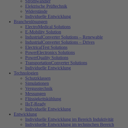
Stromwandler
Elektrische Prüftechnik
Widerstände
Individuelle Entwicklung
Branchenlösungen
ElectroMedical Solutions
E-Mobility Solution
IndustrialConverter Solutions – Renewable
IndustrialConverter Solutions – Drives
ElectricalTest Solutions
PowerElectronics Solutions
PowerQuality Solutions
TransportationConverter Solutions
Individuelle Entwicklung
Technologien
Schutzklassen
Simulationen
Vergusstechnik
Messungen
Flüssigkeitskühlung
IIoT-Ready
Individuelle Entwicklung
Entwicklung
Individuelle Entwicklung im Bereich Induktivität
Individuelle Entwicklung im technischen Bereich