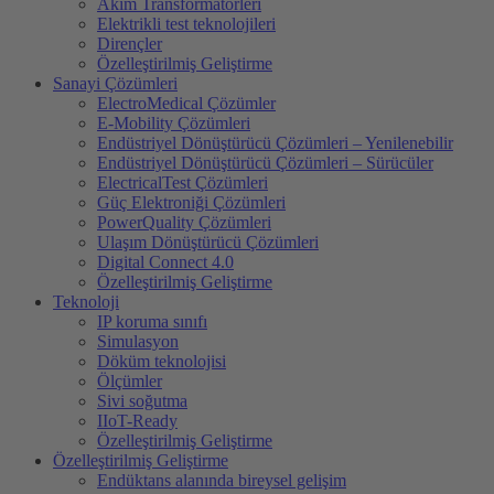
Akim Transformatörleri
Elektrikli test teknolojileri
Dirençler
Özelleştirilmiş Geliştirme
Sanayi Çözümleri
ElectroMedical Çözümler
E-Mobility Çözümleri
Endüstriyel Dönüştürücü Çözümleri – Yenilenebilir
Endüstriyel Dönüştürücü Çözümleri – Sürücüler
ElectricalTest Çözümleri
Güç Elektroniği Çözümleri
PowerQuality Çözümleri
Ulaşım Dönüştürücü Çözümleri
Digital Connect 4.0
Özelleştirilmiş Geliştirme
Teknoloji
IP koruma sınıfı
Simulasyon
Döküm teknolojisi
Ölçümler
Sivi soğutma
IIoT-Ready
Özelleştirilmiş Geliştirme
Özelleştirilmiş Geliştirme
Endüktans alanında bireysel gelişim