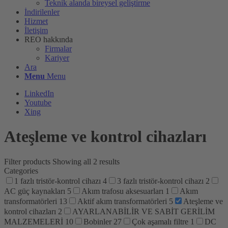
Teknik alanda bireysel geliştirme
İndirilenler
Hizmet
İletişim
REO hakkında
Firmalar
Kariyer
Ara
Menu
Menu
LinkedIn
Youtube
Xing
Ateşleme ve kontrol cihazları
Filter products
Showing all 2 results
Categories
1 fazlı tristör-kontrol cihazı
4
3 fazlı tristör-kontrol cihazı
2
AC güç kaynakları
5
Akım trafosu aksesuarları
1
Akım
transformatörleri
13
Aktif akım transformatörleri
5
Ateşleme ve
kontrol cihazları
2
AYARLANABİLİR VE SABİT GERİLİM
MALZEMELERİ
10
Bobinler
27
Çok aşamalı filtre
1
DC