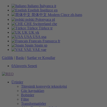
Italiano
İtalyanca
it
English
İngilizce
en
简体中文
Modern Çince
zh-hans
polski
Polonyaca
pl
CHE
Switzerland
che
Türkçe
Türkçe
tr
UK
UK
vk
USA
USA
usa
Français
Fransızca
fr
Spain
Spain
sp
VAE
VAE
vae
Gizlilik
|
Baskı
|
Şartlar ve Koşullar
0
Alışveriş Sepeti
Ürünler
Titreşimli konveyör teknolojisi
Güç kaynakları
Bobinler
Filtre
Transformatörler