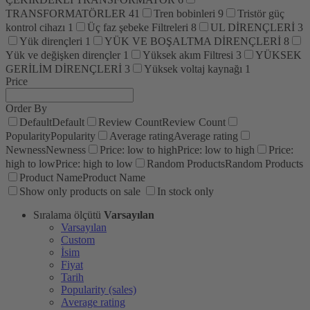
TRANSFORMATÖRLER
41
Tren bobinleri
9
Tristör güç
kontrol cihazı
1
Üç faz şebeke Filtreleri
8
UL DİRENÇLERİ
3
Yük dirençleri
1
YÜK VE BOŞALTMA DİRENÇLERİ
8
Yük ve değişken dirençler
1
Yüksek akım Filtresi
3
YÜKSEK
GERİLİM DİRENÇLERİ
3
Yüksek voltaj kaynağı
1
Price
Order By
Default
Default
Review Count
Review Count
Popularity
Popularity
Average rating
Average rating
Newness
Newness
Price: low to high
Price: low to high
Price:
high to low
Price: high to low
Random Products
Random Products
Product Name
Product Name
Show only products on sale
In stock only
Sıralama ölçütü
Varsayılan
Varsayılan
Custom
İsim
Fiyat
Tarih
Popularity (sales)
Average rating