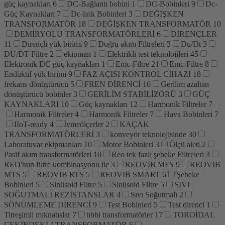
güç kaynakları
6
DC-Bağlantı bobini
1
DC-Bobinleri
9
Dc-
Güç Kaynakları
7
Dc-lınk Bobinleri
3
DEĞİŞKEN
TRANSFORMATÖR
18
DEĞİŞKEN TRANSFORMATÖR
10
DEMİRYOLU TRANSFORMATÖRLERİ
6
DİRENÇLER
11
Dirençli yük birimi
9
Doğru akım Filtreleri
3
Du/Dt
3
DU/DT Filtre
2
ekipman
1
Elektrikli test teknolojileri
45
Elektronik DC güç kaynakları
1
Emc-Filtre
21
Emc-Filtre
8
Endüktif yük birimi
9
FAZ AÇISI KONTROL CİHAZI
18
frekans dönüştürücü
5
FREN DİRENCİ
10
Gerilim azaltan
dönüştürücü bobinler
3
GERİLİM STABİLİZÖRÜ
3
GÜÇ
KAYNAKLARI
10
Güç kaynakları
12
Harmonik Filtreler
7
Harmonik Filtreler
4
Harmonik Filtreler
7
Hava Bobinleri
7
IIoT-ready
4
İvmeölçerler
2
KAÇAK
TRANSFORMATÖRLERİ
3
konveyör teknolojisinde
30
Laboratuvar ekipmanları
10
Motor Bobinleri
3
Ölçü aleti
2
Pasif akım transformatörleri
10
Reo tek fazlı şebeke Filtreleri
3
REO'nun filtre kombinasyonu ile
3
REOVIB MFS
9
REOVIB
MTS
5
REOVIB RTS
5
REOVIB SMART
6
Şebeke
Bobinleri
5
Sinüsoid Filtre
5
Sinüsoid Filtre
5
SIVI
SOĞUTMALI REZİSTANSLAR
4
Sıvı Soğutmalı
2
SÖNÜMLEME DİRENCİ
9
Test Bobinleri
5
Test direnci
1
Titreşimli mıknatıslar
7
tıbbi transformatörler
17
TOROİDAL
ÇEKİRDEKLİ TRANSFORMATÖR
6