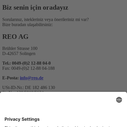
Biz senin için oradayız
Sorularınız, istekleriniz veya önerileriniz mi var?
Bize buradan ulaşabilirsiniz:
REO AG
Brühler Strasse 100
D-42657 Solingen
Tel.: 0049-(0)2 12-88 04-0
Fax: 0049-(0)2 12-88 04-188
E-Posta:
info@reo.de
USt-ID-Nr.: DE 182 486 130
St.-Nr.: 128/5819/5634
Bülten kaydı
E-posta adresi*