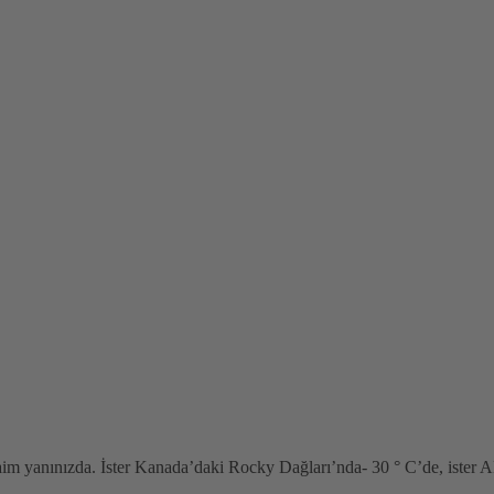
Daha iyi ürün kalitesiyle verimli kullanılan kaynaklar
daim yanınızda. İster Kanada’daki Rocky Dağları’nda- 30 ° C’de, ister