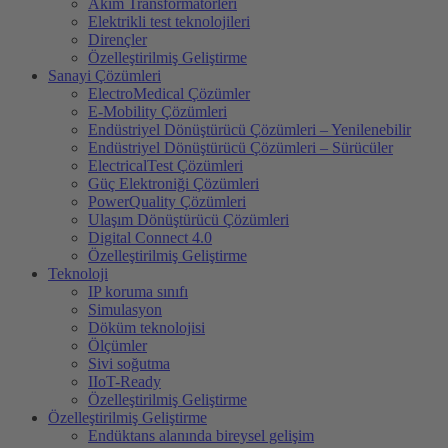
Akim Transformatörleri
Elektrikli test teknolojileri
Dirençler
Özelleştirilmiş Geliştirme
Sanayi Çözümleri
ElectroMedical Çözümler
E-Mobility Çözümleri
Endüstriyel Dönüştürücü Çözümleri – Yenilenebilir
Endüstriyel Dönüştürücü Çözümleri – Sürücüler
ElectricalTest Çözümleri
Güç Elektroniği Çözümleri
PowerQuality Çözümleri
Ulaşım Dönüştürücü Çözümleri
Digital Connect 4.0
Özelleştirilmiş Geliştirme
Teknoloji
IP koruma sınıfı
Simulasyon
Döküm teknolojisi
Ölçümler
Sivi soğutma
IIoT-Ready
Özelleştirilmiş Geliştirme
Özelleştirilmiş Geliştirme
Endüktans alanında bireysel gelişim