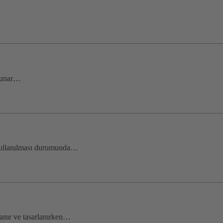
 sunar…
a kullanılması durumunda…
nır ve tasarlanırken…