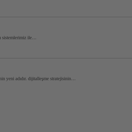
lı sistemlerimiz ile…
nin yeni adıdır. dijitalleşme stratejisinin…