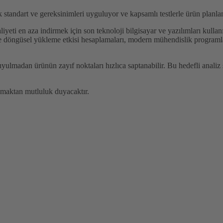
standart ve gereksinimleri uyguluyor ve kapsamlı testlerle ürün planlam
eti en aza indirmek için son teknoloji bilgisayar ve yazılımları kullanıyo
 döngüsel yükleme etkisi hesaplamaları, modern mühendislik programları 
ulmadan ürünün zayıf noktaları hızlıca saptanabilir. Bu hedefli analiz 
lamaktan mutluluk duyacaktır.