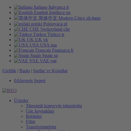
Italiano
İtalyanca
it
English
İngilizce
en
简体中文
Modern Çince
zh-hans
polski
Polonyaca
pl
CHE
Switzerland
che
Türkçe
Türkçe
tr
UK
UK
vk
USA
USA
usa
Français
Fransızca
fr
Spain
Spain
sp
VAE
VAE
vae
Gizlilik
|
Baskı
|
Şartlar ve Koşullar
0
Alışveriş Sepeti
Ürünler
Titreşimli konveyör teknolojisi
Güç kaynakları
Bobinler
Filtre
Transformatörler