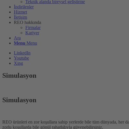
Teknik alanda bireysel geliştirme
İndirilenler
Hizmet
İletişim
REO hakkında
Firmalar
Kariyer
Ara
Menu
Menu
LinkedIn
Youtube
Xing
Simulasyon
Simulasyon
REO ürünleri en zor koşullara sahip yerlerde bile tüm dünyada, her 
zorlu koşullarda bile gönül rahatlığıyla güvenebilirsiniz.