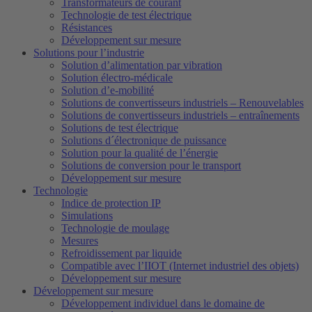
Transformateurs de courant
Technologie de test électrique
Résistances
Développement sur mesure
Solutions pour l’industrie
Solution d’alimentation par vibration
Solution électro-médicale
Solution d’e-mobilité
Solutions de convertisseurs industriels – Renouvelables
Solutions de convertisseurs industriels – entraînements
Solutions de test électrique
Solutions d´électronique de puissance
Solution pour la qualité de l’énergie
Solutions de conversion pour le transport
Développement sur mesure
Technologie
Indice de protection IP
Simulations
Technologie de moulage
Mesures
Refroidissement par liquide
Compatible avec l’IIOT (Internet industriel des objets)
Développement sur mesure
Développement sur mesure
Développement individuel dans le domaine de