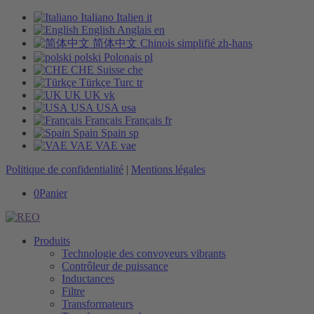
Italiano
Italien
it
English
Anglais
en
简体中文
Chinois simplifié
zh-hans
polski
Polonais
pl
CHE
Suisse
che
Türkçe
Turc
tr
UK
UK
vk
USA
USA
usa
Français
Français
fr
Spain
Spain
sp
VAE
VAE
vae
Politique de confidentialité
|
Mentions légales
0
Panier
Produits
Technologie des convoyeurs vibrants
Contrôleur de puissance
Inductances
Filtre
Transformateurs