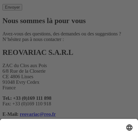
Nous sommes là pour vous
Avez-vous des questions, des demandes ou des suggestions ?
N’hésitez pas à nous contacter :
REOVARIAC S.A.R.L
ZAC du Clos aux Pois
6/8 Rue de la Closerie
CE 4806 Lisses
91048 Evry Cedex
France
Tel.: +33 (0)169 111 898
Fax: +33 (0)169 110 918
E-Mail:
reovariac@reo.fr