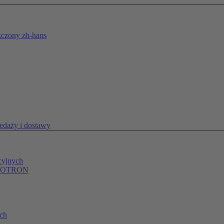
zczony
zh-hans
edaży i dostawy
cyjnych
 REOTRON
ych