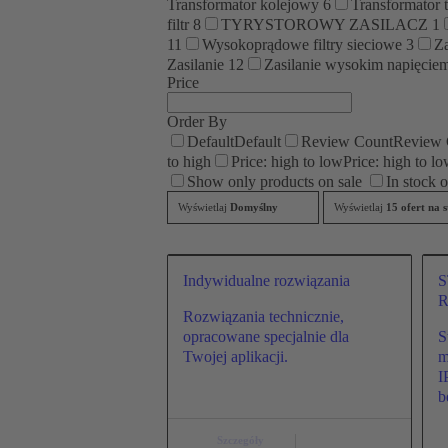
Transformator kolejowy
6
Transformator 
filtr
8
TYRYSTOROWY ZASILACZ
1
11
Wysokoprądowe filtry sieciowe
3
Z
Zasilanie
12
Zasilanie wysokim napięcie
Price
Order By
Default
Default
Review Count
Review 
to high
Price: high to low
Price: high to l
Show only products on sale
In stock 
Wyświetlaj
Domyślny
Wyświetlaj
15 ofert na s
Indywidualne rozwiązania
R
Rozwiązania technicznie,
opracowane specjalnie dla
S
Twojej aplikacji.
m
I
b
Szczegóły