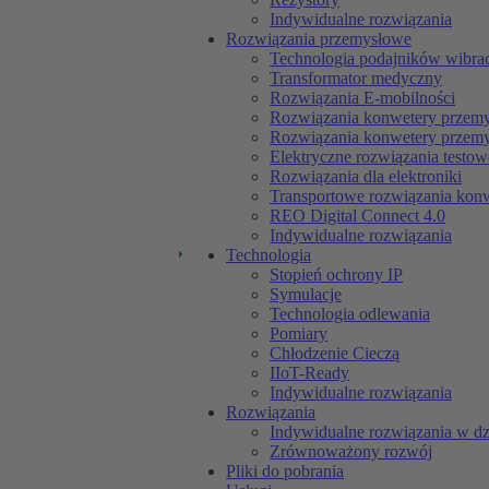
Indywidualne rozwiązania
Rozwiązania przemysłowe
Technologia podajników wibra
Transformator medyczny
Rozwiązania E-mobilności
Rozwiązania konwetery przemy
Rozwiązania konwetery przem
Elektryczne rozwiązania testow
Rozwiązania dla elektroniki
Transportowe rozwiązania kon
REO Digital Connect 4.0
Indywidualne rozwiązania
Technologia
Stopień ochrony IP
Symulacje
Technologia odlewania
Pomiary
Chłodzenie Cieczą
IIoT-Ready
Indywidualne rozwiązania
Rozwiązania
Indywidualne rozwiązania w dz
Zrównoważony rozwój
Pliki do pobrania