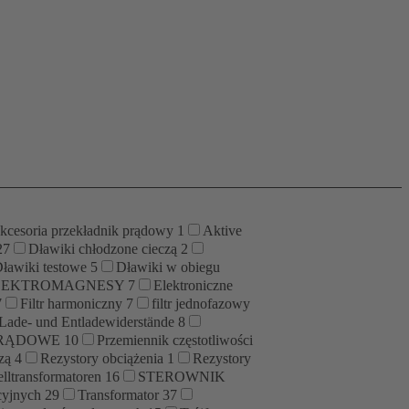
kcesoria przekładnik prądowy
1
Aktive
27
Dławiki chłodzone cieczą
2
ławiki testowe
5
Dławiki w obiegu
LEKTROMAGNESY
7
Elektroniczne
7
Filtr harmoniczny
7
filtr jednofazowy
Lade- und Entladewiderstände
8
PRĄDOWE
10
Przemiennik częstotliwości
czą
4
Rezystory obciążenia
1
Rezystory
elltransformatoren
16
STEROWNIK
cyjnych
29
Transformator
37