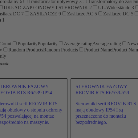
toroidalny
6
Transformator upływowy
3
Transformatory do zasil
UKŁAD ZAPŁONOWY I STEROWNIK
2
UL-Widerstände
3
asilacz DC
7
ZASILACZE
9
Zasilacze AC
5
Zasilacze DC
5
m
1
Count
Popularity
Popularity
Average rating
Average rating
Newn
ow
Random Products
Random Products
Product Name
Product Nam
only
tronie
STEROWNIK FAZOWY
STEROWNIK FAZOWY
EOVIB RTS R6/539 IP54
REOVIB RTS R6/539-559
terowniki serii REOVIB RTS
Sterowniki serii REOVIB RTS
ają obudowy o stopniu ochrony
mają obudowy IP54 I są
P54 pozwalającej na montaż
przeznaczone do montażu
ezpośrednio na maszynie.
bezpośredniego.