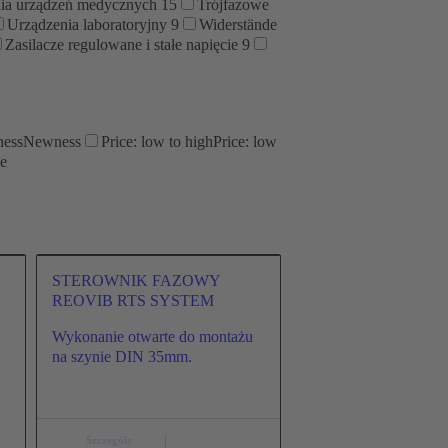
ania urządzeń medycznych
15
Trójfazowe
Urządzenia laboratoryjny
9
Widerstände
Zasilacze regulowane i stałe napięcie
9
ess
Newness
Price: low to high
Price: low
e
STEROWNIK FAZOWY
REOVIB RTS SYSTEM
Wykonanie otwarte do montażu
na szynie DIN 35mm.
Szczegóły