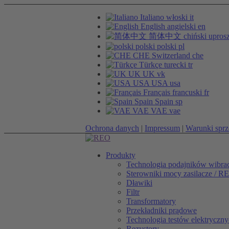
Italiano
włoski
it
English
angielski
en
简体中文
chiński upros
polski
polski
pl
CHE
Switzerland
che
Türkçe
turecki
tr
UK
UK
vk
USA
USA
usa
Français
francuski
fr
Spain
Spain
sp
VAE
VAE
vae
Ochrona danych
|
Impressum
|
Warunki sprz
Produkty
Technologia podajników wibra
Sterowniki mocy zasilacze /
Dławiki
Filtr
Transformatory
Przekładniki prądowe
Technologia testów elektryczn
Rezystory