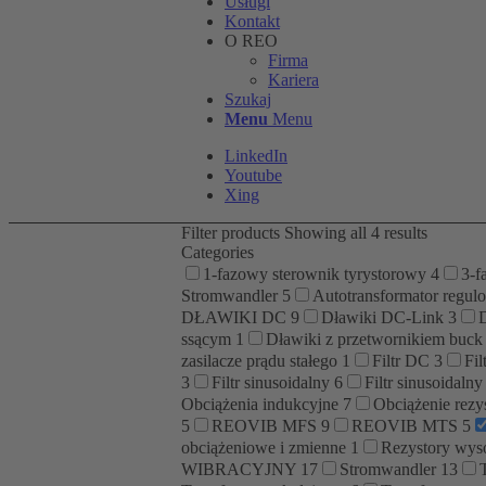
Usługi
Kontakt
O REO
Firma
Kariera
Szukaj
Menu
Menu
LinkedIn
Youtube
Xing
Filter products
Showing all 4 results
Categories
1-fazowy sterownik tyrystorowy
4
3-f
Stromwandler
5
Autotransformator regu
DŁAWIKI DC
9
Dławiki DC-Link
3
ssącym
1
Dławiki z przetwornikiem buc
zasilacze prądu stałego
1
Filtr DC
3
Fi
3
Filtr sinusoidalny
6
Filtr sinusoidaln
Obciążenia indukcyjne
7
Obciążenie rezy
5
REOVIB MFS
9
REOVIB MTS
5
obciążeniowe i zmienne
1
Rezystory wys
WIBRACYJNY
17
Stromwandler
13