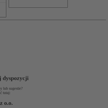
j dyspozycji
y lub sugestie?
 tutaj:
 o.o.