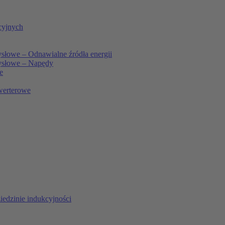
cyjnych
słowe – Odnawialne źródła energii
ysłowe – Napędy
e
werterowe
iedzinie indukcyjności