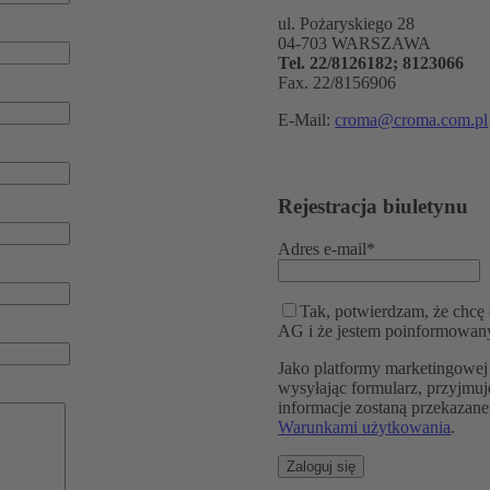
ul. Pożaryskiego 28
04-703 WARSZAWA
Tel. 22/8126182; 8123066
Fax. 22/8156906
E-Mail:
croma@croma.com.pl
Rejestracja biuletynu
Adres e-mail*
Tak, potwierdzam, że chc
AG i że jestem poinformowany
Jako platformy marketingowej
wysyłając formularz, przyjmuj
informacje zostaną przekazane
Warunkami użytkowania
.