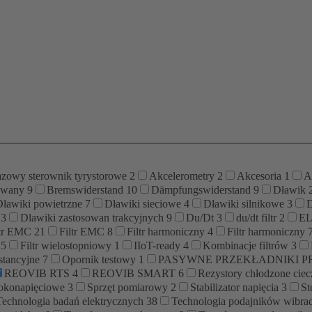
azowy sterownik tyrystorowe
2
Akcelerometry
2
Akcesoria
1
A
lowany
9
Bremswiderstand
10
Dämpfungswiderstand
9
Dławik
Dławiki powietrzne
7
Dławiki sieciowe
4
Dławiki silnikowe
3
D
k
3
Dlawiki zastosowan trakcyjnych
9
Du/Dt
3
du/dt filtr
2
E
ltr EMC
21
Filtr EMC
8
Filtr harmoniczny
4
Filtr harmoniczny
y
5
Filtr wielostopniowy
1
IIoT-ready
4
Kombinacje filtrów
3
stancyjne
7
Opornik testowy
1
PASYWNE PRZEKŁADNIKI 
REOVIB RTS
4
REOVIB SMART
6
Rezystory chłodzone cie
okonapięciowe
3
Sprzęt pomiarowy
2
Stabilizator napięcia
3
St
Technologia badań elektrycznych
38
Technologia podajników wibra