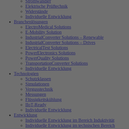
Stromwandler
Elektrische Prüftechnik
Widerstände
Individuelle Entwicklung
Branchenlösungen
ElectroMedical Solutions
E-Mobility Solution
IndustrialConverter Solutions – Renewable
IndustrialConverter Solutions – Drives
ElectricalTest Solutions
PowerElectronics Solutions
PowerQuality Solutions
TransportationConverter Solutions
Individuelle Entwicklung
Technologien
Schutzklassen
Simulationen
Vergusstechnik
Messungen
Flüssigkeitskühlung
IIoT-Ready
Individuelle Entwicklung
Entwicklung
Individuelle Entwicklung im Bereich Induktivität
Individuelle Entwicklung im technischen Bereich