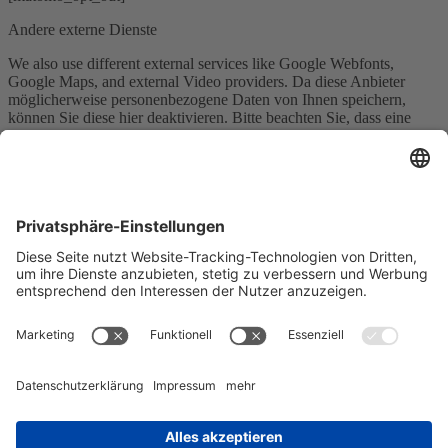
Andere externe Dienste
We also use different external services like Google Webfonts,
Google Maps, and external Video providers. Da diese Anbieter
möglicherweise personenbezogene Daten von Ihnen speichern,
können Sie diese hier deaktivieren. Bitte beachten Sie, dass eine
Deaktivierung dieser Cookies die Funktionalität und das Aussehen
unserer Webseite erheblich beeinträchtigen kann. Die Änderungen
werden nach einem Neuladen der Seite wirksam.
Google Webfont Einstellungen:
Click to enable/disable Google Webfonts.
Google Maps Einstellungen:
Click to enable/disable Google Maps.
Google reCaptcha Einstellungen:
Click to enable/disable Google reCaptcha.
Vimeo und YouTube Einstellungen: