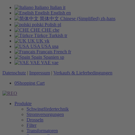
Italiano
Italian
it
English
English
en
简体中文
Chinese (Simplified)
zh-hans
polski
Polish
pl
CHE
CHE
che
Türkçe
Turkish
tr
UK
UK
vk
USA
USA
usa
Français
French
fr
Spain
Spanien
sp
VAE
VAE
vae
Datenschutz
|
Impressum
|
Verkaufs & Lieferbedingungen
0
Shopping Cart
Produkte
Schwingfördertechnik
Stromversorgungen
Drosseln
Filter
Transformatoren