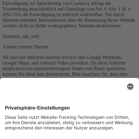
Einwilligung zur Speicherung von Cookies), erfolgt die
Verarbeitung ausschließlich auf Grundlage von Art. 6 Abs. 1 lit. a
DSGVO; die Einwilligung ist jederzeit widerrufbar. Die durch
Matomo erfassten Informationen über die Benutzung dieser Website
werden nicht an Dritte weitergegeben. Matomo deaktivieren:
[matomo_opt_out]
Andere externe Dienste
We also use different external services like Google Webfonts,
Google Maps, and external Video providers. Da diese Anbieter
möglicherweise personenbezogene Daten von Ihnen speichern,
können Sie diese hier deaktivieren. Bitte beachten Sie, dass eine
Deaktivierung dieser Cookies die Funktionalität und das Aussehen
unserer Webseite erheblich beeinträchtigen kann. Die Änderungen
werden nach einem Neuladen der Seite wirksam.
Google Webfont Einstellungen:
Click to enable/disable Google Webfonts.
Google Maps Einstellungen:
Click to enable/disable Google Maps.