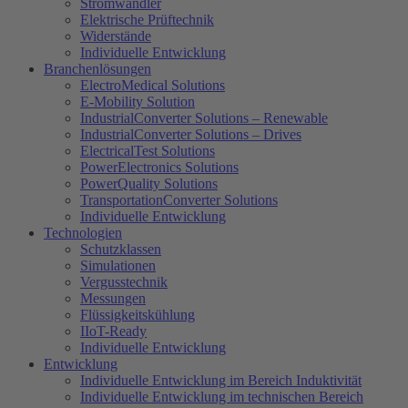
Stromwandler
Elektrische Prüftechnik
Widerstände
Individuelle Entwicklung
Branchenlösungen
ElectroMedical Solutions
E-Mobility Solution
IndustrialConverter Solutions – Renewable
IndustrialConverter Solutions – Drives
ElectricalTest Solutions
PowerElectronics Solutions
PowerQuality Solutions
TransportationConverter Solutions
Individuelle Entwicklung
Technologien
Schutzklassen
Simulationen
Vergusstechnik
Messungen
Flüssigkeitskühlung
IIoT-Ready
Individuelle Entwicklung
Entwicklung
Individuelle Entwicklung im Bereich Induktivität
Individuelle Entwicklung im technischen Bereich