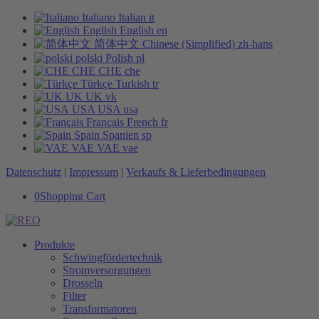
Italiano
Italian
it
English
English
en
简体中文
Chinese (Simplified)
zh-hans
polski
Polish
pl
CHE
CHE
che
Türkçe
Turkish
tr
UK
UK
vk
USA
USA
usa
Français
French
fr
Spain
Spanien
sp
VAE
VAE
vae
Datenschutz
|
Impressum
|
Verkaufs & Lieferbedingungen
0
Shopping Cart
Produkte
Schwingfördertechnik
Stromversorgungen
Drosseln
Filter
Transformatoren