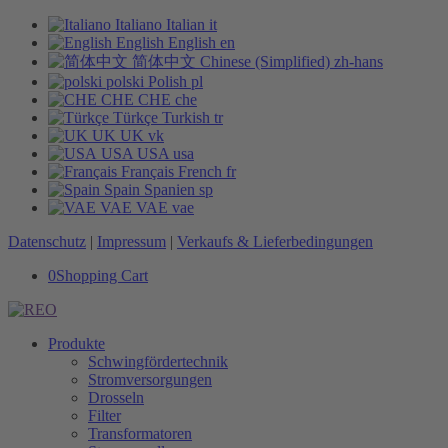
Italiano
Italian
it
English
English
en
简体中文
Chinese (Simplified)
zh-hans
polski
Polish
pl
CHE
CHE
che
Türkçe
Turkish
tr
UK
UK
vk
USA
USA
usa
Français
French
fr
Spain
Spanien
sp
VAE
VAE
vae
Datenschutz
|
Impressum
|
Verkaufs & Lieferbedingungen
0
Shopping Cart
Produkte
Schwingfördertechnik
Stromversorgungen
Drosseln
Filter
Transformatoren