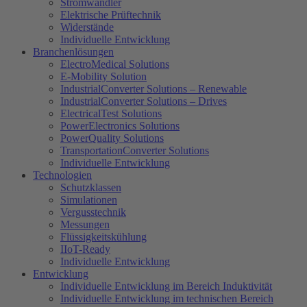
Stromwandler
Elektrische Prüftechnik
Widerstände
Individuelle Entwicklung
Branchenlösungen
ElectroMedical Solutions
E-Mobility Solution
IndustrialConverter Solutions – Renewable
IndustrialConverter Solutions – Drives
ElectricalTest Solutions
PowerElectronics Solutions
PowerQuality Solutions
TransportationConverter Solutions
Individuelle Entwicklung
Technologien
Schutzklassen
Simulationen
Vergusstechnik
Messungen
Flüssigkeitskühlung
IIoT-Ready
Individuelle Entwicklung
Entwicklung
Individuelle Entwicklung im Bereich Induktivität
Individuelle Entwicklung im technischen Bereich