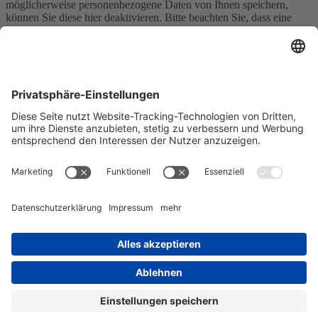
möglicherweise personenbezogene Daten von Ihnen speichern,
können Sie diese hier deaktivieren. Bitte beachten Sie, dass eine
Deaktivierung dieser Cookies die Funktionalität und das Aussehen
unserer Webseite erheblich beeinträchtigen kann. Die Änderungen
werden nach einem Neuladen der Seite wirksam.
Google Webfont Einstellungen:
Click to enable/disable Google Webfonts.
Google Maps Einstellungen:
Click to enable/disable Google Maps.
Google reCaptcha Einstellungen:
Click to enable/disable Google reCaptcha.
Vimeo und YouTube Einstellungen:
Click to enable/disable video embeds.
Datenschutzrichtlinie
Sie können unsere Cookies und Datenschutzeinstellungen im Detail
in unseren Datenschutzrichtlinie nachlesen.