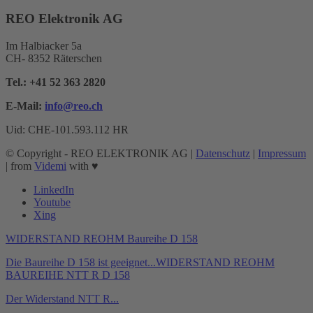
REO Elektronik AG
Im Halbiacker 5a
CH- 8352 Räterschen
Tel.:
+41 52 363 2820
E-Mail:
info@reo.
ch
Uid: CHE-101.593.112 HR
© Copyright - REO ELEKTRONIK AG |
Datenschutz
|
Impressum
| from
Videmi
with ♥︎
LinkedIn
Youtube
Xing
WIDERSTAND REOHM Baureihe D 158
Die Baureihe D 158 ist geeignet...
WIDERSTAND REOHM
BAUREIHE NTT R D 158
Der Widerstand NTT R...