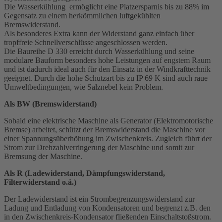
Die Wasserkühlung ermöglicht eine Platzersparnis bis zu 88% im
Gegensatz zu einem herkömmlichen luftgekühlten
Bremswiderstand.
Als besonderes Extra kann der Widerstand ganz einfach über
tropffreie Schnellverschlüsse angeschlossen werden.
Die Baureihe D 330 erreicht durch Wasserkühlung und seine
modulare Bauform besonders hohe Leistungen auf engstem Raum
und ist dadurch ideal auch für den Einsatz in der Windkrafttechnik
geeignet. Durch die hohe Schutzart bis zu IP 69 K sind auch raue
Umweltbedingungen, wie Salznebel kein Problem.
Als BW (Bremswiderstand)
Sobald eine elektrische Maschine als Generator (Elektromotorische
Bremse) arbeitet, schützt der Bremswiderstand die Maschine vor
einer Spannungsüberhöhung im Zwischenkreis. Zugleich führt der
Strom zur Drehzahlverringerung der Maschine und somit zur
Bremsung der Maschine.
Als R (Ladewiderstand, Dämpfungswiderstand,
Filterwiderstand o.ä.)
Der Ladewiderstand ist ein Strombegrenzungswiderstand zur
Ladung und Entladung von Kondensatoren und begrenzt z.B. den
in den Zwischenkreis-Kondensator fließenden Einschaltstoßstrom.