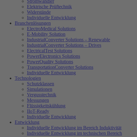
Stromwandler
Elektrische Prüftechnik
Widerstände
Individuelle Entwicklung
Branchenlösungen
ElectroMedical Solutions
E-Mobility Solution
IndustrialConverter Solutions – Renewable
IndustrialConverter Solutions – Drives
ElectricalTest Solutions
PowerElectronics Solutions
PowerQuality Solutions
TransportationConverter Solutions
Individuelle Entwicklung
Technologien
Schutzklassen
Simulationen
Vergusstechnik
Messungen
Flüssigkeitskühlung
IIoT-Ready
Individuelle Entwicklung
Entwicklung
Individuelle Entwicklung im Bereich Induktivität
Individuelle Entwicklung im technischen Bereich