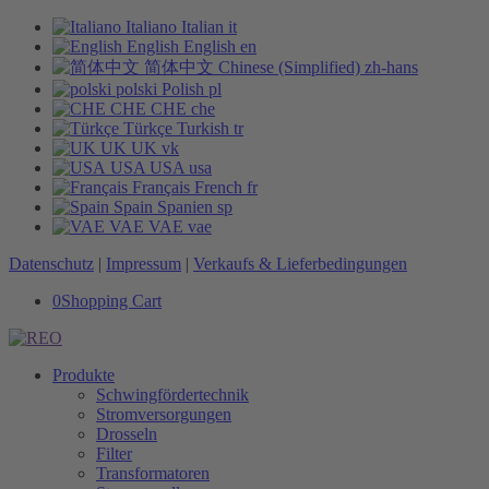
Italiano
Italian
it
English
English
en
简体中文
Chinese (Simplified)
zh-hans
polski
Polish
pl
CHE
CHE
che
Türkçe
Turkish
tr
UK
UK
vk
USA
USA
usa
Français
French
fr
Spain
Spanien
sp
VAE
VAE
vae
Datenschutz
|
Impressum
|
Verkaufs & Lieferbedingungen
0
Shopping Cart
Produkte
Schwingfördertechnik
Stromversorgungen
Drosseln
Filter
Transformatoren