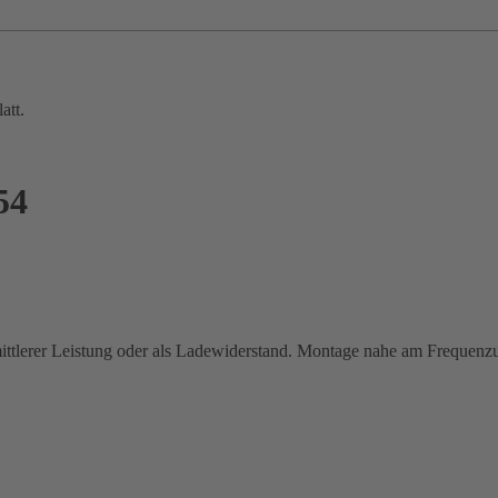
att.
54
mittlerer Leistung oder als Ladewiderstand. Montage nahe am Frequenzu