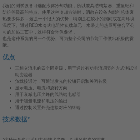
我们的测试设备可选配液体冷却功能，所以兼具结构紧凑、重量轻和
防护等级高的特点。使用这种冷却方法时，消散在设备内部的总体废
热要少得多 – 这是一个很大的优势，特别是在较小的房间或在高环境
温度下。通过REO水冷式电阻性负载单元，水带走的热量可整合至公
司的加热工艺中，这样符合环保要求，
也是这种系统的另一个优势。可为整个公司的节能工作做出积极的贡
献。
优点
三相交流电的四个固定级，用于通过有功电流调节的方式测试辅
助变流器
负载接通时，可通过发光的按钮开启和关闭各级
显示电压、电流和旋转方向
用于衰减电压尖峰的线路端电感器
用于测量电流和电压的输出
通过控制装置外壳连接对应的终端
技术数据*
*这种设备也可采用其他技术参数，以满足客户的需求。