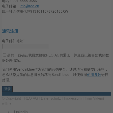
电话：021 5858 0686
电子邮箱：
info@reo.cn
统一社会信用代码9131011578720185XW
通讯注册
电子邮件地址*
是的，我确认我愿意接收REO AG的通讯，并且我已被告知我的数
据处理情况。
我们使用Sendinblue作为我们的营销平台。通过填写和提交此表格，
您承认您提供的信息将被转移到Sendinblue，以便根据
使用条款
进行
处理。
© Copyright - REO AG |
Datenschutz
|
Impressum
| from
Videmi
with ♥︎
LinkedIn