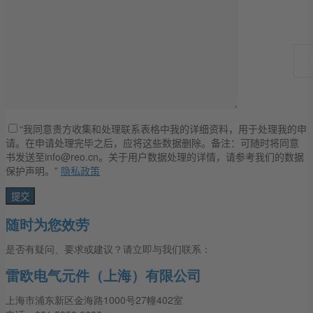
“我同意贵方收集和处理联系表格中我的详细资料，用于处理我的申
请。在申请处理完毕之后，应将这些数据删除。备注：可随时将同意
书发送至info@reo.cn。关于用户数据处理的详情，请参考我们的数据
保护声明。”
隐私政策
随时为您效劳
是否有疑问、要求或建议？请立即与我们联系：
雷欧电气元件（上海）有限公司
上海市浦东新区金海路1000号27幢402室