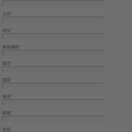
公司*
地址*
邮政编码*
城市*
国家*
电话*
邮箱*
信息