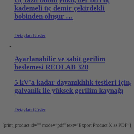
Üç fazlı bobin yükü, her biri üç
kademeli üç demir çekirdekli
bobinden oluşur …
Detayları Göster
Ayarlanabilir ve sabit gerilim
beslemesi REOLAB 320
5 kV’a kadar dayanıklılık testleri için,
galvanik ile yüksek gerilim kaynağı
Detayları Göster
[print_product id=”” mode=”pdf” text=”Export Product X as PDF”]