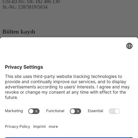
USt-ID-Nr.: DE 182 486 130
St.-Nr.: 128/5819/5634
Bülten kaydı
E-posta adresi*
Evet, REO AG haber bültenini almak istediğimi ve verilerimin
işlenmesi hakkında bilgilendirildiğimi onaylıyorum.
Pazarlama platformumuz olarak Sendinblue kullanıyoruz. Formu
doldurup göndererek, sağladığınız bilgilerin
Kullanım Koşullarına
uygun olarak işlenmek üzere Sendinblue'ya aktarılacağını kabul
edersiniz.
© Copyright - REO AG |
Gizlilik
|
Baskı
| from
Videmi
with ♥︎
LinkedIn
Youtube
Xing