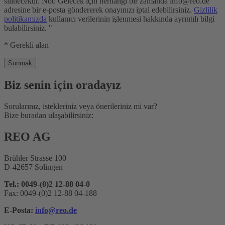
silinecektir. Not: Gelecek için herhangi bir zamanda info@reo.de
adresine bir e-posta göndererek onayınızı iptal edebilirsiniz.
Gizlilik
politikamızda
kullanıcı verilerinin işlenmesi hakkında ayrıntılı bilgi
bulabilirsiniz. "
* Gerekli alan
Biz senin için oradayız
Sorularınız, istekleriniz veya önerileriniz mi var?
Bize buradan ulaşabilirsiniz:
REO AG
Brühler Strasse 100
D-42657 Solingen
Tel.: 0049-(0)2 12-88 04-0
Fax: 0049-(0)2 12-88 04-188
E-Posta:
info@reo.de