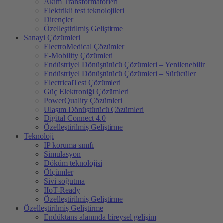
Akim Transformatörleri
Elektrikli test teknolojileri
Dirençler
Özelleştirilmiş Geliştirme
Sanayi Çözümleri
ElectroMedical Çözümler
E-Mobility Çözümleri
Endüstriyel Dönüştürücü Çözümleri – Yenilenebilir
Endüstriyel Dönüştürücü Çözümleri – Sürücüler
ElectricalTest Çözümleri
Güç Elektroniği Çözümleri
PowerQuality Çözümleri
Ulaşım Dönüştürücü Çözümleri
Digital Connect 4.0
Özelleştirilmiş Geliştirme
Teknoloji
IP koruma sınıfı
Simulasyon
Döküm teknolojisi
Ölçümler
Sivi soğutma
IIoT-Ready
Özelleştirilmiş Geliştirme
Özelleştirilmiş Geliştirme
Endüktans alanında bireysel gelişim