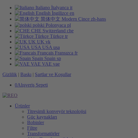
Italiano
İtalyanca
it
English
İngilizce
en
简体中文
Modern Çince
zh-hans
polski
Polonyaca
pl
CHE
Switzerland
che
Türkçe
Türkçe
tr
UK
UK
vk
USA
USA
usa
Français
Fransızca
fr
Spain
Spain
sp
VAE
VAE
vae
Gizlilik
|
Baskı
|
Şartlar ve Koşullar
0
Alışveriş Sepeti
Ürünler
Titreşimli konveyör teknolojisi
Güç kaynakları
Bobinler
Filtre
Transformatörler