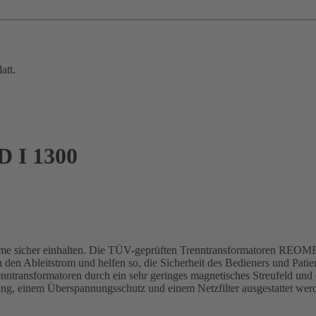
att.
 I 1300
öme sicher einhalten. Die TÜV-geprüften Trenntransformatoren REOMED 
 den Ableitstrom und helfen so, die Sicherheit des Bedieners und Pat
transformatoren durch ein sehr geringes magnetisches Streufeld und e
g, einem Überspannungsschutz und einem Netzfilter ausgestattet wer