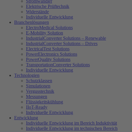
Stromwandler
Elektrische Prüftechnik
Widerstände
Individuelle Entwicklung
Branchenlösungen
ElectroMedical Solutions
E-Mobility Solution
IndustrialConverter Solutions – Renewable
IndustrialConverter Solutions – Drives
ElectricalTest Solutions
PowerElectronics Solutions
PowerQuality Solutions
TransportationConverter Solutions
Individuelle Entwicklung
Technologien
Schutzklassen
Simulationen
Vergusstechnik
Messungen
Flüssigkeitskühlung
IIoT-Ready
Individuelle Entwicklung
Entwicklung
Individuelle Entwicklung im Bereich Induktivität
Individuelle Entwicklung im technischen Bereich