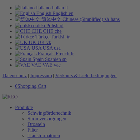
Italiano
Italian
it
English
English
en
简体中文
Chinese (Simplified)
zh-hans
polski
Polish
pl
CHE
CHE
che
Türkçe
Turkish
tr
UK
UK
vk
USA
USA
usa
Français
French
fr
Spain
Spanien
sp
VAE
VAE
vae
Datenschutz
|
Impressum
|
Verkaufs & Lieferbedingungen
0
Shopping Cart
Produkte
Schwingfördertechnik
Stromversorgungen
Drosseln
Filter
Transformatoren