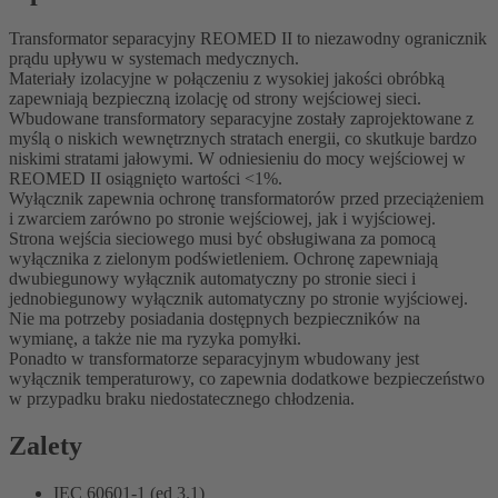
Transformator separacyjny REOMED II to niezawodny ogranicznik
prądu upływu w systemach medycznych.
Materiały izolacyjne w połączeniu z wysokiej jakości obróbką
zapewniają bezpieczną izolację od strony wejściowej sieci.
Wbudowane transformatory separacyjne zostały zaprojektowane z
myślą o niskich wewnętrznych stratach energii, co skutkuje bardzo
niskimi stratami jałowymi. W odniesieniu do mocy wejściowej w
REOMED II osiągnięto wartości <1%.
Wyłącznik zapewnia ochronę transformatorów przed przeciążeniem
i zwarciem zarówno po stronie wejściowej, jak i wyjściowej.
Strona wejścia sieciowego musi być obsługiwana za pomocą
wyłącznika z zielonym podświetleniem. Ochronę zapewniają
dwubiegunowy wyłącznik automatyczny po stronie sieci i
jednobiegunowy wyłącznik automatyczny po stronie wyjściowej.
Nie ma potrzeby posiadania dostępnych bezpieczników na
wymianę, a także nie ma ryzyka pomyłki.
Ponadto w transformatorze separacyjnym wbudowany jest
wyłącznik temperaturowy, co zapewnia dodatkowe bezpieczeństwo
w przypadku braku niedostatecznego chłodzenia.
Zalety
IEC 60601-1 (ed 3.1)