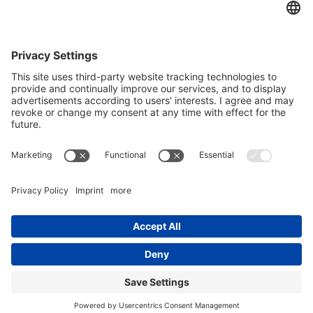
Jako platformy marketingowej używamy Sendinblue. Wypełniając i
wysyłając formularz, przyjmujesz do wiadomości, że podane przez
Ciebie informacje zostaną przekazane Sendinblue do przetwarzania
zgodnie z
Warunkami użytkowania
.
© Copyright - REO AG |
Ochrona danych
|
Impressum
|
Warunki
sprzedaży i dostawy
| from
Videmi
with ♥︎
LinkedIn
Youtube
Xing
REOMED I 600
Systemy medyczne muszą bezpiecznie spełniać...
REOMED II 1580