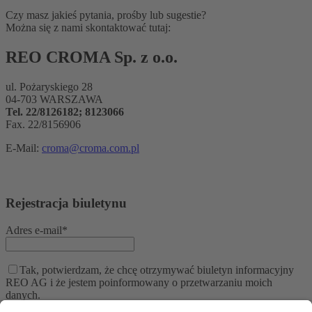
Czy masz jakieś pytania, prośby lub sugestie?
Można się z nami skontaktować tutaj:
REO CROMA Sp. z o.o.
ul. Pożaryskiego 28
04-703 WARSZAWA
Tel. 22/8126182; 8123066
Fax. 22/8156906
E-Mail:
croma@croma.com.pl
Rejestracja biuletynu
Adres e-mail*
Tak, potwierdzam, że chcę otrzymywać biuletyn informacyjny
REO AG i że jestem poinformowany o przetwarzaniu moich
danych.