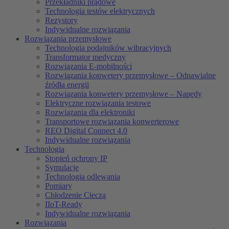
Przekładniki prądowe
Technologia testów elektrycznych
Rezystory
Indywidualne rozwiązania
Rozwiązania przemysłowe
Technologia podajników wibracyjnych
Transformator medyczny
Rozwiązania E-mobilności
Rozwiązania konwetery przemysłowe – Odnawialne
źródła energii
Rozwiązania konwetery przemysłowe – Napędy
Elektryczne rozwiązania testowe
Rozwiązania dla elektroniki
Transportowe rozwiązania konwerterowe
REO Digital Connect 4.0
Indywidualne rozwiązania
Technologia
Stopień ochrony IP
Symulacje
Technologia odlewania
Pomiary
Chłodzenie Cieczą
IIoT-Ready
Indywidualne rozwiązania
Rozwiązania