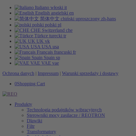
Italiano
włoski
it
English
angielski
en
简体中文
chiński uproszczony
zh-hans
polski
polski
pl
CHE
Switzerland
che
Türkçe
turecki
tr
UK
UK
vk
USA
USA
usa
Français
francuski
fr
Spain
Spain
sp
VAE
VAE
vae
Ochrona danych
|
Impressum
|
Warunki sprzedaży i dostawy
0
Shopping Cart
Produkty
Technologia podajników wibracyjnych
Sterowniki mocy zasilacze / REOTRON
Dławiki
Filtr
Transformatory