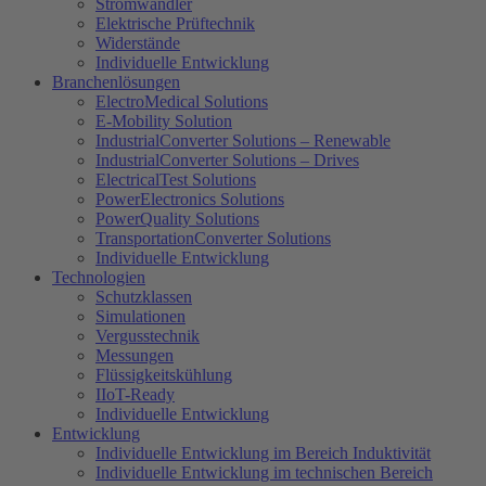
Stromwandler
Elektrische Prüftechnik
Widerstände
Individuelle Entwicklung
Branchenlösungen
ElectroMedical Solutions
E-Mobility Solution
IndustrialConverter Solutions – Renewable
IndustrialConverter Solutions – Drives
ElectricalTest Solutions
PowerElectronics Solutions
PowerQuality Solutions
TransportationConverter Solutions
Individuelle Entwicklung
Technologien
Schutzklassen
Simulationen
Vergusstechnik
Messungen
Flüssigkeitskühlung
IIoT-Ready
Individuelle Entwicklung
Entwicklung
Individuelle Entwicklung im Bereich Induktivität
Individuelle Entwicklung im technischen Bereich