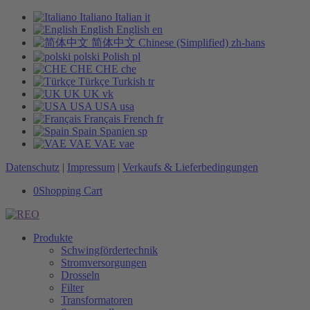
Italiano
Italian
it
English
English
en
简体中文
Chinese (Simplified)
zh-hans
polski
Polish
pl
CHE
CHE
che
Türkçe
Turkish
tr
UK
UK
vk
USA
USA
usa
Français
French
fr
Spain
Spanien
sp
VAE
VAE
vae
Datenschutz
|
Impressum
|
Verkaufs & Lieferbedingungen
0
Shopping Cart
Produkte
Schwingfördertechnik
Stromversorgungen
Drosseln
Filter
Transformatoren