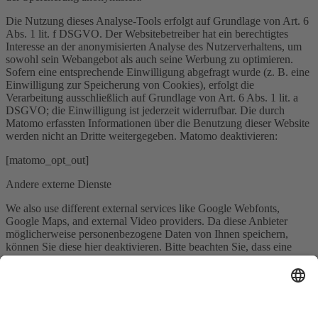
Die Nutzung dieses Analyse-Tools erfolgt auf Grundlage von Art. 6
Abs. 1 lit. f DSGVO. Der Websitebetreiber hat ein berechtigtes
Interesse an der anonymisierten Analyse des Nutzerverhaltens, um
sowohl sein Webangebot als auch seine Werbung zu optimieren.
Sofern eine entsprechende Einwilligung abgefragt wurde (z. B. eine
Einwilligung zur Speicherung von Cookies), erfolgt die
Verarbeitung ausschließlich auf Grundlage von Art. 6 Abs. 1 lit. a
DSGVO; die Einwilligung ist jederzeit widerrufbar. Die durch
Matomo erfassten Informationen über die Benutzung dieser Website
werden nicht an Dritte weitergegeben. Matomo deaktivieren:
[matomo_opt_out]
Andere externe Dienste
We also use different external services like Google Webfonts,
Google Maps, and external Video providers. Da diese Anbieter
möglicherweise personenbezogene Daten von Ihnen speichern,
können Sie diese hier deaktivieren. Bitte beachten Sie, dass eine
Deaktivierung dieser Cookies die Funktionalität und das Aussehen
unserer Webseite erheblich beeinträchtigen kann. Die Änderungen
werden nach einem Neuladen der Seite wirksam.
Google Webfont Einstellungen: