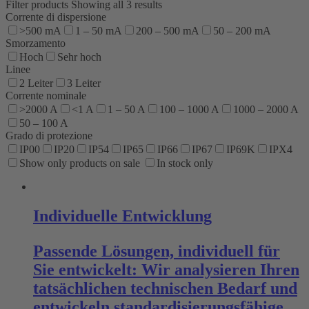
Filter products
Showing all 3 results
Corrente di dispersione
>500 mA
1 – 50 mA
200 – 500 mA
50 – 200 mA
Smorzamento
Hoch
Sehr hoch
Linee
2 Leiter
3 Leiter
Corrente nominale
>2000 A
<1 A
1 – 50 A
100 – 1000 A
1000 – 2000 A
50 – 100 A
Grado di protezione
IP00
IP20
IP54
IP65
IP66
IP67
IP69K
IPX4
Show only products on sale
In stock only
Individuelle Entwicklung
Passende Lösungen, individuell für
Sie entwickelt: Wir analysieren Ihren
tatsächlichen technischen Bedarf und
entwickeln standardisierungsfähige