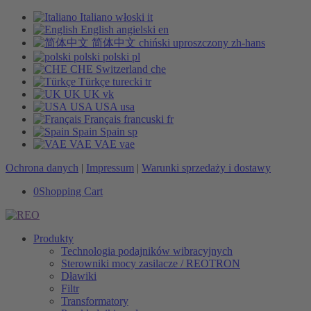
Italiano
włoski
it
English
angielski
en
简体中文
chiński uproszczony
zh-hans
polski
polski
pl
CHE
Switzerland
che
Türkçe
turecki
tr
UK
UK
vk
USA
USA
usa
Français
francuski
fr
Spain
Spain
sp
VAE
VAE
vae
Ochrona danych
|
Impressum
|
Warunki sprzedaży i dostawy
0
Shopping Cart
Produkty
Technologia podajników wibracyjnych
Sterowniki mocy zasilacze / REOTRON
Dławiki
Filtr
Transformatory