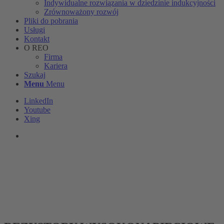
Indywidualne rozwiązania w dziedzinie indukcyjności
Zrównoważony rozwój
Pliki do pobrania
Usługi
Kontakt
O REO
Firma
Kariera
Szukaj
Menu
Menu
LinkedIn
Youtube
Xing