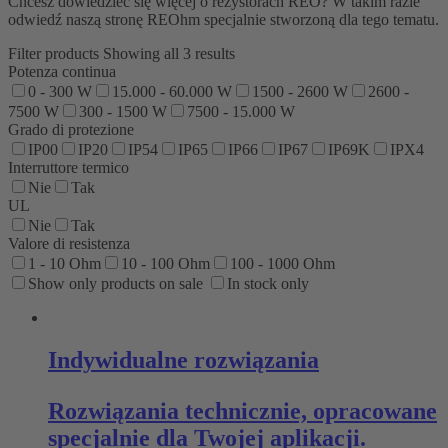
Chcesz dowiedzieć się więcej o rezystorach REO? W takim razie
odwiedź naszą stronę REOhm specjalnie stworzoną dla tego tematu.
Filter products
Showing all 3 results
Potenza continua
0 - 300 W
15.000 - 60.000 W
1500 - 2600 W
2600 -
7500 W
300 - 1500 W
7500 - 15.000 W
Grado di protezione
IP00
IP20
IP54
IP65
IP66
IP67
IP69K
IPX4
Interruttore termico
Nie
Tak
UL
Nie
Tak
Valore di resistenza
1 - 10 Ohm
10 - 100 Ohm
100 - 1000 Ohm
Show only products on sale
In stock only
Indywidualne rozwiązania
Rozwiązania technicznie, opracowane
specjalnie dla Twojej aplikacji.