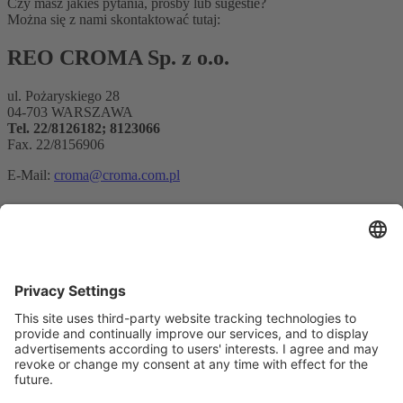
Czy masz jakieś pytania, prośby lub sugestie?
Można się z nami skontaktować tutaj:
REO CROMA Sp. z o.o.
ul. Pożaryskiego 28
04-703 WARSZAWA
Tel. 22/8126182; 8123066
Fax. 22/8156906
E-Mail:
croma@croma.com.pl
Rejestracja biuletynu
Adres e-mail*
Tak, potwierdzam, że chcę otrzymywać biuletyn informacyjny
REO AG i że jestem poinformowany o przetwarzaniu moich
danych.
Jako platformy marketingowej używamy Sendinblue. Wypełniając i