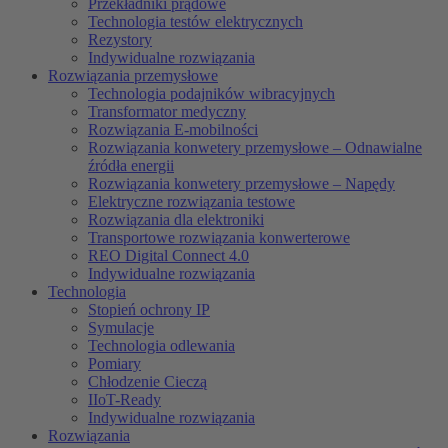
Przekładniki prądowe
Technologia testów elektrycznych
Rezystory
Indywidualne rozwiązania
Rozwiązania przemysłowe
Technologia podajników wibracyjnych
Transformator medyczny
Rozwiązania E-mobilności
Rozwiązania konwetery przemysłowe – Odnawialne
źródła energii
Rozwiązania konwetery przemysłowe – Napędy
Elektryczne rozwiązania testowe
Rozwiązania dla elektroniki
Transportowe rozwiązania konwerterowe
REO Digital Connect 4.0
Indywidualne rozwiązania
Technologia
Stopień ochrony IP
Symulacje
Technologia odlewania
Pomiary
Chłodzenie Cieczą
IIoT-Ready
Indywidualne rozwiązania
Rozwiązania