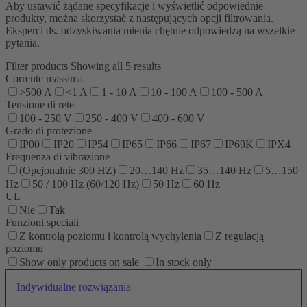
Aby ustawić żądane specyfikacje i wyświetlić odpowiednie
produkty, można skorzystać z następujących opcji filtrowania.
Eksperci ds. odzyskiwania mienia chętnie odpowiedzą na wszelkie
pytania.
Filter products
Showing all 5 results
Corrente massima
>500 A
<1 A
1 - 10 A
10 - 100 A
100 - 500 A
Tensione di rete
100 - 250 V
250 - 400 V
400 - 600 V
Grado di protezione
IP00
IP20
IP54
IP65
IP66
IP67
IP69K
IPX4
Frequenza di vibrazione
(Opcjonalnie 300 HZ)
20…140 Hz
35…140 Hz
5…150
Hz
50 / 100 Hz (60/120 Hz)
50 Hz
60 Hz
UL
Nie
Tak
Funzioni speciali
Z kontrolą poziomu i kontrolą wychylenia
Z regulacją
poziomu
Show only products on sale
In stock only
Indywidualne rozwiązania