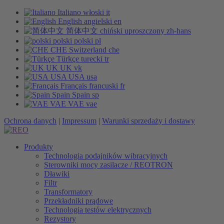
Italiano
włoski
it
English
angielski
en
简体中文
chiński uproszczony
zh-hans
polski
polski
pl
CHE
Switzerland
che
Türkçe
turecki
tr
UK
UK
vk
USA
USA
usa
Français
francuski
fr
Spain
Spain
sp
VAE
VAE
vae
Ochrona danych
|
Impressum
|
Warunki sprzedaży i dostawy
Produkty
Technologia podajników wibracyjnych
Sterowniki mocy zasilacze / REOTRON
Dławiki
Filtr
Transformatory
Przekładniki prądowe
Technologia testów elektrycznych
Rezystory