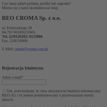
Czy masz jakieś pytania, prośby lub sugestie?
Można się z nami skontaktować tutaj:
REO CROMA Sp. z o.o.
ul. Pożaryskiego 28
04-703 WARSZAWA
Tel. 22/8126182; 8123066
Fax. 22/8156906
E-Mail:
croma@croma.com.pl
Rejestracja biuletynu
Adres e-mail*
Tak, potwierdzam, że chcę otrzymywać biuletyn informacyjny
REO AG i że jestem poinformowany o przetwarzaniu moich
danych.