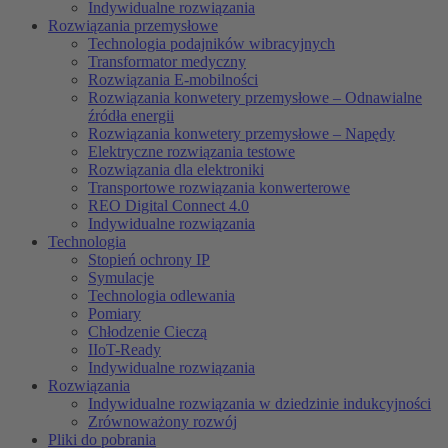
Indywidualne rozwiązania
Rozwiązania przemysłowe
Technologia podajników wibracyjnych
Transformator medyczny
Rozwiązania E-mobilności
Rozwiązania konwetery przemysłowe – Odnawialne
źródła energii
Rozwiązania konwetery przemysłowe – Napędy
Elektryczne rozwiązania testowe
Rozwiązania dla elektroniki
Transportowe rozwiązania konwerterowe
REO Digital Connect 4.0
Indywidualne rozwiązania
Technologia
Stopień ochrony IP
Symulacje
Technologia odlewania
Pomiary
Chłodzenie Cieczą
IIoT-Ready
Indywidualne rozwiązania
Rozwiązania
Indywidualne rozwiązania w dziedzinie indukcyjności
Zrównoważony rozwój
Pliki do pobrania