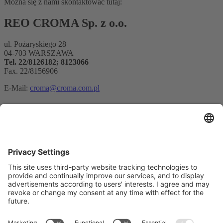
Można się z nami skontaktować tutaj:
REO CROMA Sp. z o.o.
ul. Pożaryskiego 28
04-703 WARSZAWA
Tel. 22/8126182; 8123066
Fax. 22/8156906
E-Mail:
croma@croma.com.pl
Rejestracja biuletynu
Adres e-mail*
Tak, potwierdzam, że chcę otrzymywać biuletyn informacyjny
REO AG i że jestem poinformowany o przetwarzaniu moich
danych.
Jako platformy marketingowej używamy Sendinblue. Wypełniając i
wysyłając formularz, przyjmujesz do wiadomości, że podane przez