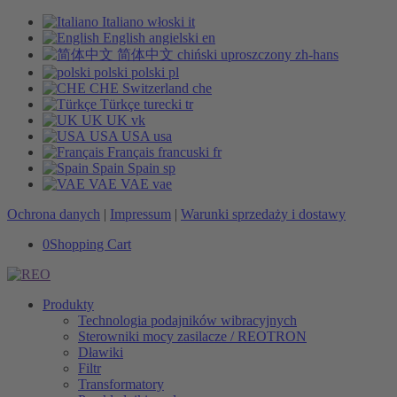
Italiano
włoski
it
English
angielski
en
简体中文
chiński uproszczony
zh-hans
polski
polski
pl
CHE
Switzerland
che
Türkçe
turecki
tr
UK
UK
vk
USA
USA
usa
Français
francuski
fr
Spain
Spain
sp
VAE
VAE
vae
Ochrona danych
|
Impressum
|
Warunki sprzedaży i dostawy
0
Shopping Cart
Produkty
Technologia podajników wibracyjnych
Sterowniki mocy zasilacze / REOTRON
Dławiki
Filtr
Transformatory