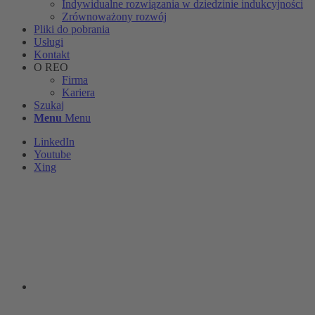
Indywidualne rozwiązania w dziedzinie indukcyjności
Zrównoważony rozwój
Pliki do pobrania
Usługi
Kontakt
O REO
Firma
Kariera
Szukaj
Menu
Menu
LinkedIn
Youtube
Xing