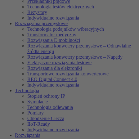
Przekładniki prądowe
Technologia testów elektrycznych
Rezystory
Indywidualne rozwiązania
Rozwiązania przemysłowe
Technologia podajników wibracyjnych
Transformator medyczny
Rozwiązania E-mobilności
Rozwiązania konwetery przemysłowe – Odnawialne
źródła energii
Rozwiązania konwetery przemysłowe – Napędy
Elektryczne rozwiązania testowe
Rozwiązania dla elektroniki
Transportowe rozwiązania konwerterowe
REO Digital Connect 4.0
Indywidualne rozwiązania
Technologia
Stopień ochrony IP
Symulacje
Technologia odlewania
Pomiary
Chłodzenie Cieczą
IIoT-Ready
Indywidualne rozwiązania
Rozwiązania