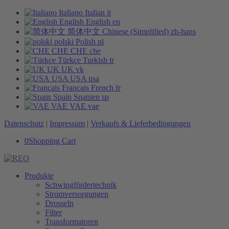
Italiano
Italian
it
English
English
en
简体中文
Chinese (Simplified)
zh-hans
polski
Polish
pl
CHE
CHE
che
Türkçe
Turkish
tr
UK
UK
vk
USA
USA
usa
Français
French
fr
Spain
Spanien
sp
VAE
VAE
vae
Datenschutz
|
Impressum
|
Verkaufs & Lieferbedingungen
0
Shopping Cart
Produkte
Schwingfördertechnik
Stromversorgungen
Drosseln
Filter
Transformatoren