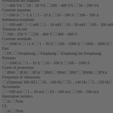
Prestazioni del magnete
>400 VA
10 – 50 VA
200 – 400 VA
50 – 200 VA
Corrente massima
>500 A
<1 A
1 – 10 A
10 – 100 A
100 – 500 A
Induttanza nominale
>300 mH
<1 mH
1 – 10 mH
10 – 50 mH
100 – 300 m
Tensione di rete
100 – 250 V
250 – 400 V
400 – 600 V
Corrente nominale
>2000 A
<1 A
1 – 50 A
100 – 1000 A
1000 – 2000 A
Fasi
DC
Dreiphasig
Einphasig
Einphasig bis Dreiphasig
Primario
>1000 A
1 – 10 A
10 – 100 A
100 – 1000 A
Grado di protezione
IP00
IP20
IP54
IP65
IP66
IP67
IP69K
IPX4
Frequenza di vibrazione
(Optional 300 HZ)
20…140 Hz
35…140 Hz
5…150 Hz
Secondario
>500 mA
1 – 10 mA
10 – 100 mA
100 – 500 mA
Interruttore termico
Ja
Nein
UL
Ja
Nein