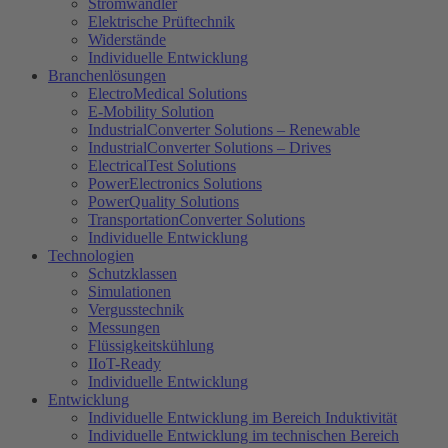
Stromwandler
Elektrische Prüftechnik
Widerstände
Individuelle Entwicklung
Branchenlösungen
ElectroMedical Solutions
E-Mobility Solution
IndustrialConverter Solutions – Renewable
IndustrialConverter Solutions – Drives
ElectricalTest Solutions
PowerElectronics Solutions
PowerQuality Solutions
TransportationConverter Solutions
Individuelle Entwicklung
Technologien
Schutzklassen
Simulationen
Vergusstechnik
Messungen
Flüssigkeitskühlung
IIoT-Ready
Individuelle Entwicklung
Entwicklung
Individuelle Entwicklung im Bereich Induktivität
Individuelle Entwicklung im technischen Bereich