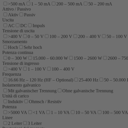
>500 mA
1 – 50 mA
200 – 500 mA
50 – 200 mA
Attivo / Passivo
Aktiv
Passiv
Uscita
AC
DC
Impuls
Tensione di uscita
>400 V
0 – 50 V
100 – 200 V
200 – 400 V
50 – 100 V
Smorzamento
Hoch
Sehr hoch
Potenza continua
0 – 300 W
15.000 – 60.000 W
1500 – 2600 W
2600 – 75
Tensione di ingresso
>400 V
1 – 100 V
100 – 400 V
Frequenza
16.66 Hz – 120 Hz (HF – Optional)
25-400 Hz
50 – 50.000
Isolamento galvanico
Mit galvanischer Trennung
Ohne galvanische Trennung
Unità di carico
Induktiv
Ohmsch / Resistiv
Potenza
>5000 VA
<1 VA
1 – 10 VA
10 – 50 VA
100 – 500 VA
Linee
2 Leiter
3 Leiter